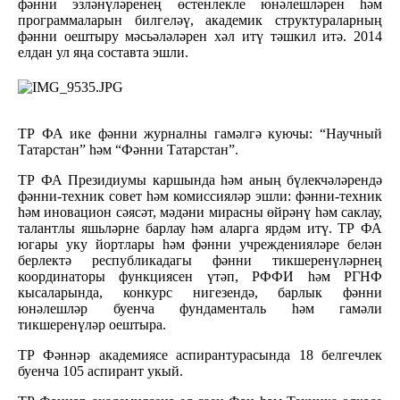
фәнни эзләнүләренең өстенлекле юнәлешләрен һәм
программаларын билгеләү, академик структураларның
фәнни оештыру мәсьәләләрен хәл итү тәшкил итә. 2014
елдан ул яңа составта эшли.
ТР ФА ике фәнни журналны гамәлгә куючы: “Научный
Татарстан” һәм “Фәнни Татарстан”.
ТР ФА Президиумы каршында һәм аның бүлекчәләрендә
фәнни-техник совет һәм комиссияләр эшли: фәнни-техник
һәм иновацион сәясәт, мәдәни мирасны өйрәнү һәм саклау,
талантлы яшьләрне барлау һәм аларга ярдәм итү. ТР ФА
югары уку йортлары һәм фәнни учрежденияләре белән
берлектә республикадагы фәнни тикшеренүләрнең
координаторы функциясен үтәп, РФФИ һәм РГНФ
кысаларында, конкурс нигезендә, барлык фәнни
юнәлешләр буенча фундаменталь һәм гамәли
тикшеренүләр оештыра.
ТР Фәннәр академиясе аспирантурасында 18 белгечлек
буенча 105 аспирант укый.