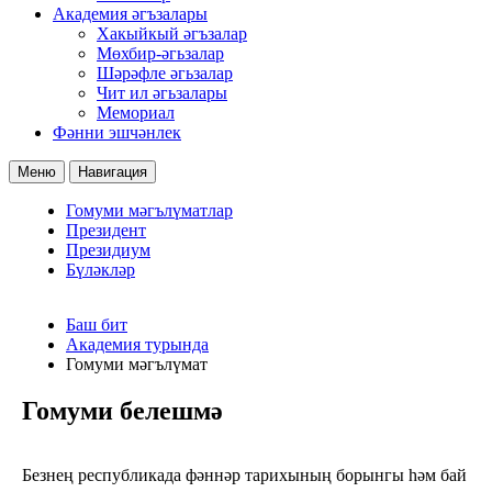
Академия әгъзалары
Хакыйкый әгъзалар
Мөхбир-әгьзалар
Шәрәфле әгьзалар
Чит ил әгьзалары
Мемориал
Фәнни эшчәнлек
Меню
Навигация
Гомуми мәгълүматлар
Президент
Президиум
Бүләкләр
Баш бит
Академия турында
Гомуми мәгълүмат
Гомуми белешмә
Безнең республикада фәннәр тарихының борынгы һәм бай