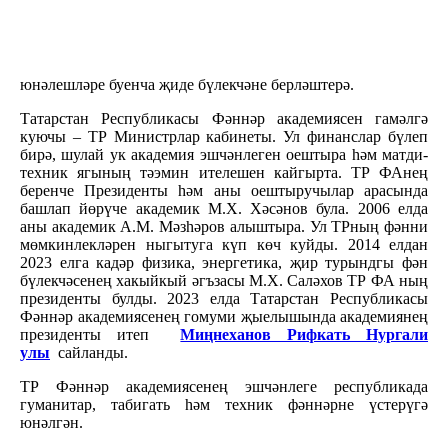
юнәлешләре буенча җиде бүлекчәне берләштерә.
Татарстан Республикасы Фәннәр академиясен гамәлгә
куючы – ТР Министрлар кабинеты. Ул финанслар бүлеп
бирә, шулай ук академия эшчәнлеген оештыра һәм матди-
техник ягының тәэмин ителешен кайгырта. ТР ФАнең
беренче Президенты һәм аны оештыручылар арасында
башлап йөрүче академик М.Х. Хәсәнов була. 2006 елда
аны академик А.М. Мәзһәров алыштыра. Ул ТРның фәнни
мөмкинлекләрен ныгытуга күп көч куйды. 2014 елдан
2023 елга кадәр физика, энергетика, җир турындгы фән
бүлекчәсенең хакыйкый әгъзасы М.Х. Саләхов ТР ФА ның
президенты булды. 2023 елда Татарстан Республикасы
Фәннәр академиясенең гомуми җыелышында академиянең
президенты итеп
Миңнеханов Рифкать Нургали
улы
сайланды.
ТР Фәннәр академиясенең эшчәнлеге республикада
гуманитар, табигать һәм техник фәннәрне үстерүгә
юнәлгән.