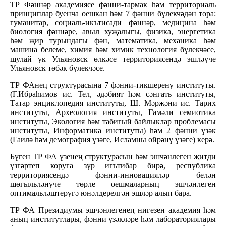
ТР Фәннәр академиясе фәнни-тармак һәм территориаль
принциплар буенча оешкан һәм 7 фәнни бүлекчәдән тора:
гуманитар, социаль-икътисади фәннәр, медицина һәм
биология фәннәре, авыл хуҗалыгы, физика, энергетика
һәм җир турындагы фән, математика, механика һәм
машина белеме, химия һәм химик технология бүлекчәсе,
шулай ук Ульяновск өлкәсе территориясендә эшләүче
Ульяновск төбәк бүлекчәсе.
ТР ФАнең структурасына 7 фәнни-тикшеренү институты.
(Г.Ибраһимов ис. Тел, әдәбият һәм сәнгать институты,
Татар энциклопедия институты, Ш. Мәрҗәни ис. Тарих
институты, Археология институты, Гамәли семиотика
институты, Экология һәм табигый байлыклар проблемасы
институты, Информатика институты) һәм 2 фәнни үзәк
(Гаилә һәм демография үзәге, Исламны өйрәнү үзәге) керә.
Бүген ТР ФА үзенең структурасын һәм эшчәнлеген җитди
үзгәртеп коруга зур игътибар бирә, республика
территориясендә фәнни-инновацияләр белән
шөгыльләнүче төрле оешмаларның эшчәнлеген
оптимальләштерүгә юнәлдерелгән эшләр алып бара.
ТР ФА Президиумы эшчәнлегенең нигезен академия һәм
аның институтлары, фәнни үзәкләре һәм лабораториялары