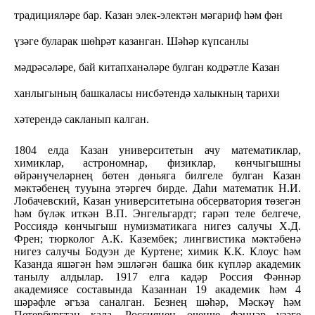
традицияләре бар. Казан элек-электән мәгариф һәм фән
үзәге буларак шөһрәт казанган. Шәһәр күпсанлы
мәдрәсәләре, бай китапханәләре булган кодрәтле Казан
ханлыгының башкаласы нисбәтендә халыкның тарихи
хәтерендә сакланып калган.
1804 елда Казан университетын ачу математиклар,
химиклар, астрономнар, физиклар, көнчыгышны
өйрәнүчеләрнең бөтен дөньяга билгеле булган Казан
мәктәбенең тууына этәргеч бирде. Даһи математик Н.И.
Лобачевский, Казан университетына обсерватория төзегән
һәм бүләк иткән В.П. Энгельгардт; гарәп теле белгече,
Россиядә көнчыгыш нумизматикага нигез салучы Х.Д.
Френ; тюрколог А.К. Казембек; лингвистика мәктәбенә
нигез салучы Бодуэн де Куртене; химик К.К. Клоус һәм
Казанда яшәгән һәм эшләгән башка бик күпләр академик
танылу алдылар. 1917 елга кадәр Россия Фәннәр
академиясе составында Казаннан 19 академик һәм 4
шәрәфле әгъза саналган. Безнең шәһәр, Мәскәү һәм
Петербургтан кала, Россиянең өченче фәннәр үзәге