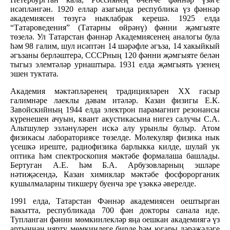
исәпләнгән. 1920 еллар азагында республика үз фәннәр
академиясен төзүгә ныклабрак керешә. 1925 елда
“Татароведения” (Татарны өйрәнү) фәнни җәмгыяте
төзелә. Ул Татарстан фәннәр Академиясенең аналогы була
һәм 98 галим, шул исәптән 14 шәрәфле әгъза, 14 хакыйкый
әгъзаны берләштерә, СССРның 120 фәнни җәмгыяте белән
тыгыз элемтәләр урнаштыра. 1931 елда җәмгыять үзенең
эшен туктата.
Академия мәктәпләренең традицияләрен ХХ гасыр
галимнәре лаеклы дәвам итәләр. Казан физигы Е.К.
Завойскийның 1944 елда электрон парамагнит резонансы
күренешен ачуын, квант акустикасына нигез салучы С.А.
Альтшулер эзләнүләрен искә алу урынлы булыр. Атом
физикасы лабораториясе төзелде. Молекуляр физика нык
үсешкә иреште, радиофизика барлыкка килде, шулай ук
оптика һәм спектроскопия мәктәбе формалаша башлады.
Бертуган А.Е. һәм Б.А. Арбузовларның эшләре
нәтиҗәсендә, Казан химиклар мәктәбе фосфорорганик
кушылмаларны тикшерү буенча эре үзәккә әверелде.
1991 елда, Татарстан Фәннәр академиясен оештырган
вакытта, республикада 700 фән докторы санала иде.
Тупланган фәнни мөмкинлекләр яңа оешкан академиягә үз
артыннан ияртү мөмкинлеге бирде һәм югары дәрәҗәдәге