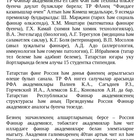
ТР Фәннәр академиясенә ел саен Фән һәм Техника өлкәсе
буенча дәүләт бүләкләре бирелә; ТР ФАнең “Фәндәге
казанышлар өчен” Алтын һәм Көмеш медальләре, 9 исемдә
премияләр булдырылды: Ш. Мәрҗәни (тарих һәм социаль
фәннәр өлкәсендә), Х.М. Мөштәри (математика фәннәре
буенча), Г.Х. Камай (химия һәм химик технологияләр),
В.А. Энгельгард (биология), А.Г. Терегулов (медицина һәм
сәламәтлек саклау), К.Г. Боля (ветеринария), В.П. Мосолов
(авыл хуҗалыгы фәннәре), А.Д. Адо (аллергология,
иммунология һәм гомуми патология), Г. Ибраһимов (татар
тел белеме һәм әдәбият белеме), Татарстан югары уку
йортларында белем алучы 15 студентка стипендия.
Татарстан фәне Россия һәм дөнья фәненең аерылгысыз
өлеше булып санала. ТР ФА нигез салучылар арасында
РФА академиклары Вәлиев К.А., Сәгъдиев Р.З.,
Горчевский И.А., Алемасов Б.Е., Коновалов А.И. да бар.
Татарстан Республикасы Фәннәр академиясенең
структурасы һәм аның Президиумы Россия Фәннәр
академиясе аналогы буенча төзелде.
Безнең эшчәнлекнең алшартларының берсе – Россия
Фәннәр академиясе, төбәктәге академияләр һәм чит
илләрдәге фәннәр академияләре белән элемтәләрне
ныгыту. Академия галимнәренең 40тан артык чит ил һәм
Россиянең күп кенә фәнни җәмгыятьләре белән иҗади