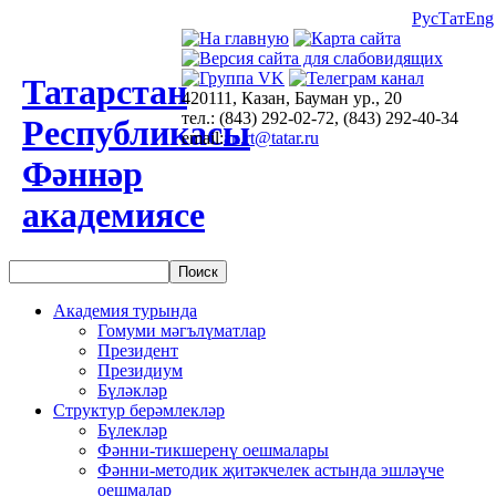
Рус
Тат
Eng
Татарстан
420111, Казан, Бауман ур., 20
тел.: (843) 292-02-72, (843) 292-40-34
Республикасы
email:
an.rt@tatar.ru
Фәннәр
академиясе
Академия турында
Гомуми мәгълүматлар
Президент
Президиум
Бүләкләр
Структур берәмлекләр
Бүлекләр
Фәнни-тикшеренү оешмалары
Фәнни-методик җитәкчелек астында эшләүче
оешмалар