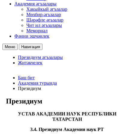
Академия әгъзалары
Хакыйкый әгъзалар
Мөхбир-әгьзалар
Шәрәфле әгьзалар
Чит ил әгьзалары
Мемориал
Фәнни эшчәнлек
Меню
Навигация
Президиум әгъзалары
Җитәкчелек
Баш бит
Академия турында
Президиум
Президиум
УСТАВ АКАДЕМИИ НАУК РЕСПУБЛИКИ
ТАТАРСТАН
3.4. Президиум Академии наук РТ