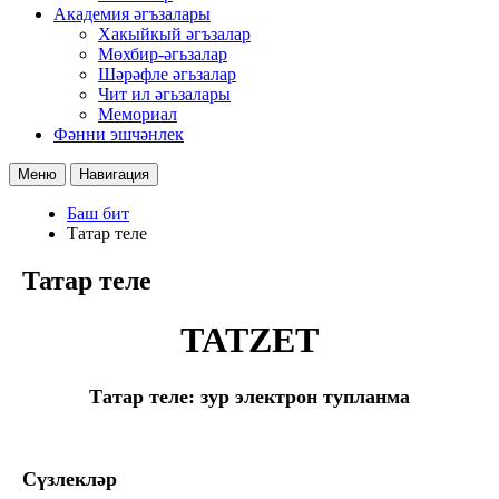
Академия әгъзалары
Хакыйкый әгъзалар
Мөхбир-әгьзалар
Шәрәфле әгьзалар
Чит ил әгьзалары
Мемориал
Фәнни эшчәнлек
Меню
Навигация
Баш бит
Татар теле
Татар теле
TATZET
Татар теле: зур электрон тупланма
Сүзлекләр