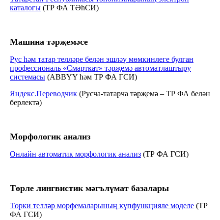
каталогы
(ТР ФА ТӘһСИ)
Машина тәрҗемәсе
Рус һәм татар телләре белән эшләү мөмкинлеге булган
профессиональ «Смарткат» тәрҗемә автоматлаштыру
системасы
(ABBYY һәм ТР ФА ГСИ)
Яндекс.Переводчик
(Русча-татарча тәрҗемә – ТР ФА белән
берлектә)
Морфологик анализ
Онлайн автоматик морфологик анализ
(ТР ФА ГСИ)
Төрле лингвистик мәгълүмат базалары
Төрки телләр морфемаларының күпфункцияле моделе
(ТР
ФА ГСИ)