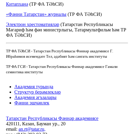
Китапханә
(ТР ФА ТӘһСИ)
«Фәнни Татарстан» журналы
(ТР ФА ТӘһСИ)
Электрон хрестоматияләр
(Татарстан Республикасы
Мәгариф һәм фән министрлыгы, Татармультфильм һәм ТР
ФА ТӘһСИ)
ТР ФА ТӘһСИ - Татарстан Республикасы Фәннәр академиясе Г.
Ибраһимов исемендәге Тел, әдәбият һәм сәнгать институты
ТР ФА ГСИ - Татарстан Республикасы Фәннәр академиясе Гамәли
семиотика институты
Академия турында
Структур берәмлекләр
Академия әгъзалары
Фәнни эшчәнлек
Татарстан Республикасы Фәннәр академиясе
420111, Казан, Бауман ур., 20
email:
an.rt@tatar.ru,