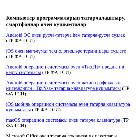
Компьютер программаларын татарчалаштыру,
смартфоннар өчен кушымталар
Android ОС өчен русча-татарча һәм татарча-русча сүзлек
(ТР ФА ГСИ)
iOS өчен мәгълүмат технологияләре терминнары сүзлеге
(ТР ФА ГСИ)
Android операцион системасы өчен «Тиз.Яз» предиктив
кертү системасы
(ТР ФА ГСИ)
Android операцион системасы өчен латин графикасына
нигезләнгән «Тiz.Yaz» татарча клавиатура кушымтасы
(ТР
ФА ГСИ)
iOS мобиль операцион системасы өчен татарча клавиатура
кушымтасы
(ТР ФА ГСИ)
macOS операцион системасы өчен татарча клавиатура
(ТР
ФА ГСИ)
Microsoft Office өчен татарча локализация пакетлары