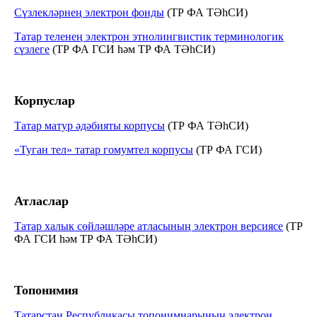
Сүзлекләрнең электрон фонды
(ТР ФА ТӘһСИ)
Татар теленең электрон этнолингвистик терминологик
сүзлеге
(ТР ФА ГСИ һәм ТР ФА ТӘһСИ)
Корпуслар
Татар матур әдәбияты корпусы
(ТР ФА ТӘһСИ)
«Туган тел» татар гомумтел корпусы
(ТР ФА ГСИ)
Атласлар
Татар халык сөйләшләре атласының электрон версиясе
(ТР
ФА ГСИ һәм ТР ФА ТӘһСИ)
Топонимия
Татарстан Республикасы топонимнарының электрон