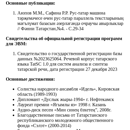
Основные публикации:
Аюпов М.М., Сафина Р.Р. Рус-татар машина
тәрҗемәчесе өчен рус-татар параллель текстларының
мәгълүмат базасын әзерләгәндә очраучы авырлыклар
// Фәнни Татарстан,№4. - С.29-34
Свидетельства об официальной регистрации программ
для ЭВМ:
Свидетельство о государственной регистрации базы
данных №2023625064. Речевой корпус татарского
языка TatSC 1.0 для систем анализа и синтеза
татарской речи, дата регистрации 27 декабря 2023
Основные достижения:
Солистка народного ансамбля «Идель», Кировская
область (1989-1993)
Дипломант «Дуслык жыры-1994» г. Нефтекамск
Лауреат премии «Ягымлы яз» 1998 г. Казань
Аудио-диск песен «Мин синең бэхетең”, 2008г.
Благодарственные письма от Татарстанского
республиканского молодежного общественного
фонда «Сэлэт» (2000-2014)