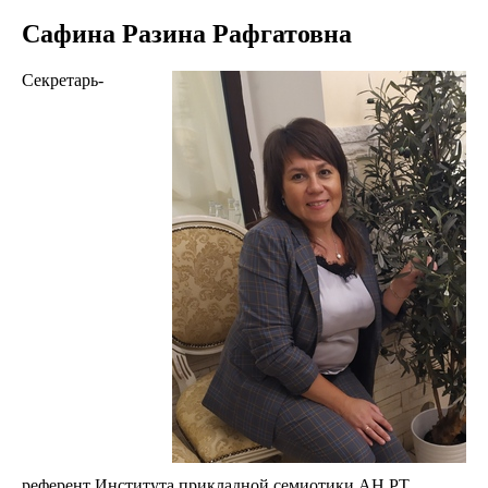
Сафина Разина Рафгатовна
Секретарь-
референт Института прикладной семиотики АН РТ