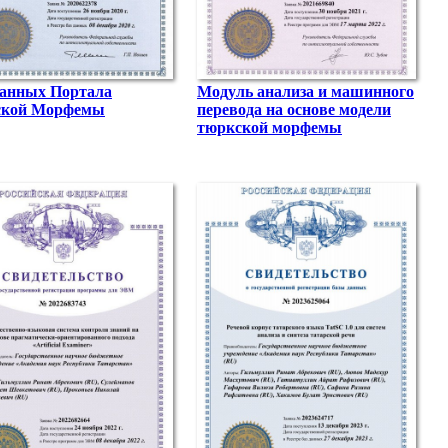
данных Портала
Модуль анализа и машинного
ской Морфемы
перевода на основе модели
тюркской морфемы