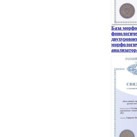
База морфо
фонологиче
двухуровне
морфологи
анализатор