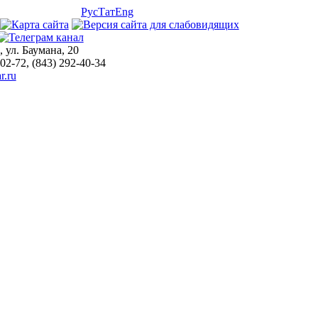
Рус
Тат
Eng
, ул. Баумана, 20
-02-72, (843) 292-40-34
r.ru