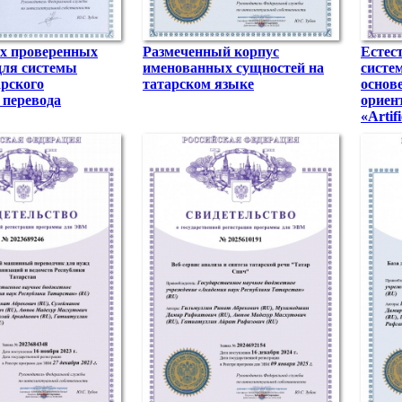
х проверенных
Размеченный корпус
Естес
для системы
именованных сущностей на
систе
арского
татарском языке
основ
 перевода
ориен
«Artif