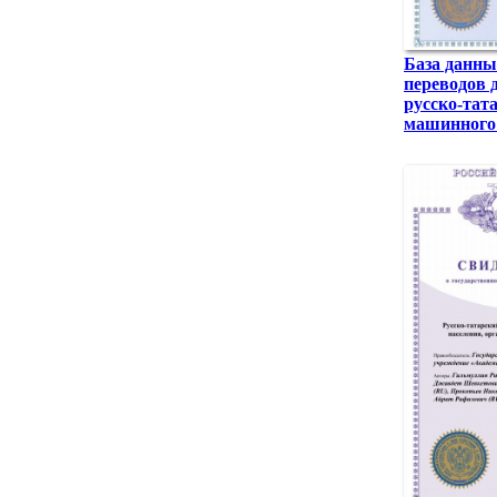
База данны
переводов 
русско-тат
машинного