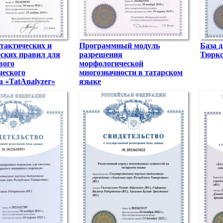
тактических и
Программный модуль
База 
ских правил для
разрешения
Тюрк
вого
морфологической
ческого
многозначности в татарском
а «TatAnalyzer»
языке