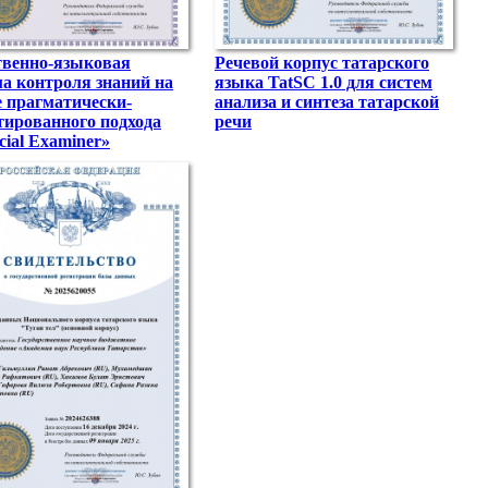
твенно-языковая
Речевой корпус татарского
ма контроля знаний на
языка TatSC 1.0 для систем
е прагматически-
анализа и синтеза татарской
тированного подхода
речи
icial Examiner»