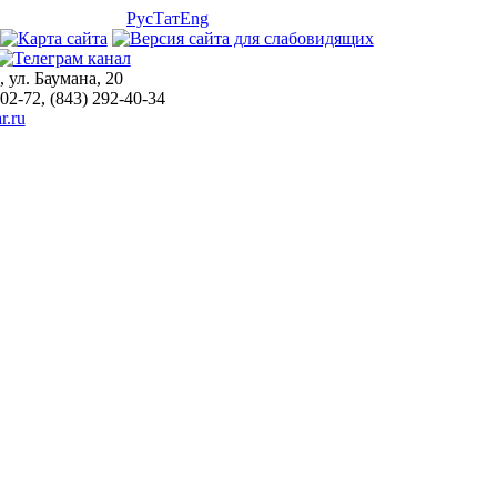
Рус
Тат
Eng
, ул. Баумана, 20
-02-72, (843) 292-40-34
r.ru