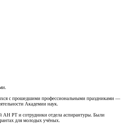
ями.
шихся с прошедшими профессиональными праздниками —
деятельности Академии наук.
й АН РТ и сотрудники отдела аспирантуры. Были
грантах для молодых учёных.