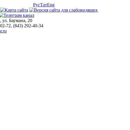
Рус
Тат
Eng
, ул. Баумана, 20
-02-72, (843) 292-40-34
r.ru