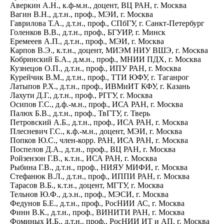
Аверкин А.Н., к.ф-м.н., доцент, ВЦ РАН, г. Москва
Вагин В.Н., д.т.н., проф., МЭИ, г. Москва
Гаврилова Т.А., д.т.н., проф., СПбГУ, г. Санкт-Петербург
Голенков В.В., д.т.н., проф., БГУИР, г. Минск
Еремееев А.П., д.т.н., проф., МЭИ, г. Москва
Карпов В.Э., к.т.н., доцент, МИЭМ НИУ ВШЭ, г. Москва
Кобринский Б.А., д.м.н., проф., МНИИ ПДХ, г. Москва
Кузнецов О.П., д.т.н., проф., ИПУ РАН, г. Москва
Курейчик В.М., д.т.н., проф., ТТИ ЮФУ, г. Таганрог
Латыпов Р.Х., д.т.н., проф., ИВМиИТ КФУ, г. Казань
Лахути Д.Г., д.т.н., проф., РГГУ, г. Москва
Осипов Г.С., д.ф.-м.н., проф., ИСА РАН, г. Москва
Палюх Б.В., д.т.н., проф., ТвГТУ, г. Тверь
Петровский А.Б., д.т.н., проф., ИСА РАН, г. Москва
Плесневич Г.С., к.ф.-м.н., доцент, МЭИ, г. Москва
Попков Ю.С., член-корр. РАН, ИСА РАН, г. Москва
Поспелов Д.А., д.т.н., проф., ВЦ РАН, г. Москва
Ройзензон Г.В., к.т.н., ИСА РАН, г. Москва
Рыбина Г.В., д.т.н., проф., НИЯУ МИФИ, г. Москва
Стефанюк В.Л., д.т.н., проф., ИППИ РАН, г. Москва
Тарасов В.Б., к.т.н., доцент, МГТУ, г. Москва
Тельнов Ю.Ф., д.э.н., проф., МЭСИ, г. Москва
Федунов Б.Е., д.т.н., проф., РосНИИ АС, г. Москва
Финн В.К., д.т.н., проф., ВИНИТИ РАН, г. Москва
Фоминых И.Б., д.т.н., проф., РосНИИ ИТ и АП, г. Москва