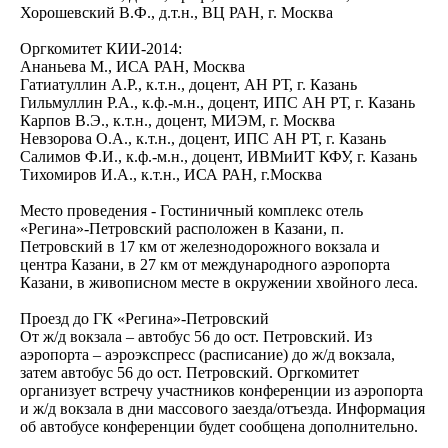
Хорошевский В.Ф., д.т.н., ВЦ РАН, г. Москва
Оргкомитет КИИ-2014:
Ананьева М., ИСА РАН, Москва
Гатиатуллин А.Р., к.т.н., доцент, АН РТ, г. Казань
Гильмуллин Р.А., к.ф.-м.н., доцент, ИПС АН РТ, г. Казань
Карпов В.Э., к.т.н., доцент, МИЭМ, г. Москва
Невзорова О.А., к.т.н., доцент, ИПС АН РТ, г. Казань
Салимов Ф.И., к.ф.-м.н., доцент, ИВМиИТ КФУ, г. Казань
Тихомиров И.А., к.т.н., ИСА РАН, г.Москва
Место проведения - Гостиничный комплекс отель
«Регина»-Петровский расположен в Казани, п.
Петровский в 17 км от железнодорожного вокзала и
центра Казани, в 27 км от международного аэропорта
Казани, в живописном месте в окружении хвойного леса.
Проезд до ГК «Регина»-Петровский
От ж/д вокзала – автобус 56 до ост. Петровский. Из
аэропорта – аэроэкспресс (расписание) до ж/д вокзала,
затем автобус 56 до ост. Петровский. Оргкомитет
организует встречу участников конференции из аэропорта
и ж/д вокзала в дни массового заезда/отъезда. Информация
об автобусе конференции будет сообщена дополнительно.