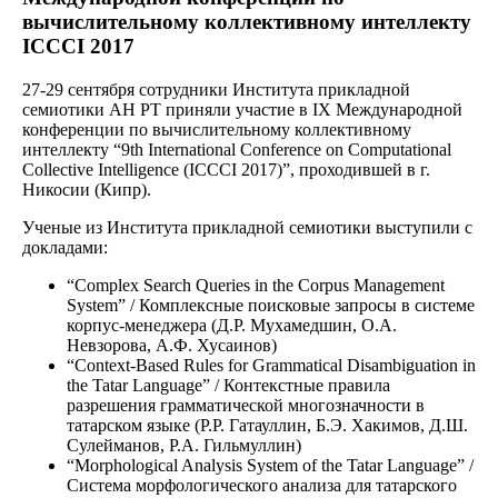
вычислительному коллективному интеллекту
ICCCI 2017
27-29 сентября сотрудники Института прикладной
семиотики АН РТ приняли участие в IX Международной
конференции по вычислительному коллективному
интеллекту “9th International Conference on Computational
Collective Intelligence (ICCCI 2017)”, проходившей в г.
Никосии (Кипр).
Ученые из Института прикладной семиотики выступили с
докладами:
“Complex Search Queries in the Corpus Management
System” / Комплексные поисковые запросы в системе
корпус-менеджера (Д.Р. Мухамедшин, О.А.
Невзорова, А.Ф. Хусаинов)
“Context-Based Rules for Grammatical Disambiguation in
the Tatar Language” / Контекстные правила
разрешения грамматической многозначности в
татарском языке (Р.Р. Гатауллин, Б.Э. Хакимов, Д.Ш.
Сулейманов, Р.А. Гильмуллин)
“Morphological Analysis System of the Tatar Language” /
Система морфологического анализа для татарского