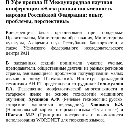
В Уфе прошла II Международная научная
конференция «Электронная письменность
народов Российской Федерации: опыт,
проблемы, перспективы»
Конференция была организована при поддержке
Правительства, Министерства образования, Министерства
культуры, Академии наук Республики Башкортостан, а
также Уфимского федерального исследовательского
центра РАН.
В заседаниях секций принимали участие ученые,
преподаватели, общественные деятели из разных регионов
страны, занимающиеся проблемой популяризации малых
языков в эпоху IT-технологий. Институт прикладной
семиотики АН РТ представляли сотрудники:
Гильмуллин
Р.А.
(Разрешение морфологической многозначности в
татарском языке на основе технологий машинного
обучения),
Хусаинов А.Ф.
(Речевые технологии: русско-
татарский машинный переводчик),
Хакимов Б.Э.
(Национальный корпус татарского языка «Туган тел») и
Шаехов М.Р.
(Принципы построения и возможности
использования WORDNET для тюркских языков).