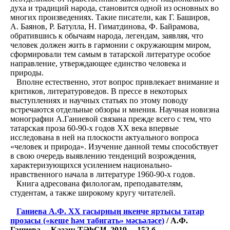
духа и традиций народа, становится одной из основных во
многих произведениях. Такие писатели, как Г. Баширов,
А. Баянов, Р. Батулла, Н. Гиматдинова, Ф. Байрамова,
обратившись к обычаям народа, легендам, заявляя, что
человек должен жить в гармонии с окружающим миром,
сформировали тем самым в татарской литературе особое
направление, утверждающее единство человека и
природы.
Вполне естественно, этот вопрос привлекает внимание и
критиков, литературоведов. В прессе в некоторых
выступлениях и научных статьях по этому поводу
встречаются отдельные обзоры и мнения. Научная новизна
монографии А.Ганиевой связана прежде всего с тем, что
татарская проза 60-90-х годов XX века впервые
исследована в ней на плоскости актуального вопроса
«человек и природа». Изучение данной темы способствует
в свою очередь выявлению тенденций возрождения,
характеризующихся усилением национально-
нравственного начала в литературе 1960-90-х годов.
Книга адресована филологам, преподавателям,
студентам, а также широкому кругу читателей.
Ганиева А.Ф. ХХ гасырның икенче яртысы татар
прозасы («кеше һәм табигать» мәсьәләсе)
/ А.Ф.
Ганиева. – Казан: ТӘһСИ, 2019. – 152 б.