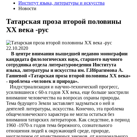
Институт языка, литературы и искусства
Новости
Татарская проза второй половины
ХХ века -рус
22.10.2020
В центре внимания вышедшей недавно монографии
кандидата филологических наук, старшего научного
сотрудника отдела литературоведения Института
языка, литературы и искусства им. Г.Ибрагимова А.
Ганиевой «Татарская проза второй половины ХХ века»
- проблема «человек и природа».
Индустриализация и научно-технический прогресс,
усилившиеся с 60-х годов XX века, еще больше заострили
внимание человечества на вопросах охраны природы.
Тема будущего Земли заставляет задуматься о ней и
деятелей литературы, искусства. Конечно, эта проблема
общечеловеческого характера не могла остаться без
внимания татарских литераторов. Как следствие, в период
1960 -1970-х годов тема бережного, сознательного
отношения людей к окружающей среде, природе,
неотделимое от нравственных законов, от национального