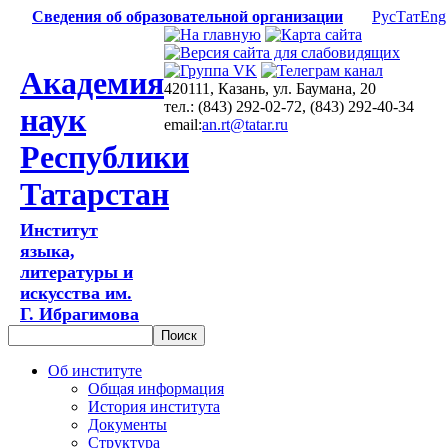
Сведения об образовательной организации
Рус
Тат
Eng
Академия
420111, Казань, ул. Баумана, 20
тел.: (843) 292-02-72, (843) 292-40-34
наук
email:
an.rt@tatar.ru
Республики
Татарстан
Институт
языка,
литературы и
искусства им.
Г. Ибрагимова
Об институте
Общая информация
История института
Документы
Структура