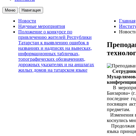
Меню
Навигация
Новости
Главная
Научные мероприятия
Институ
Положение о конкурсе по
Новост
привлечению жителей Республики
Татарстан к выявлению ошибок в
Препода
названиях и надписях на вывесках,
техноло
информационных табличках,
топографических обозначениях,
дорожных указателях и на аншлагах
жилых домов на татарском языке
Сотрудник
Мухарлямова
конференции
В мероприят
Банзарова» (г
последние го
посвящен акт
предметам.
Изменения в 
коснулись мн
Продолжая ра
языка принци