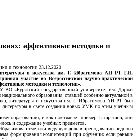
овиях: эффективные методики и
23.12.2020
литературы и искусства им. Г. Ибрагимова АН РТ Г.Н.
риняли участие во Всероссийской научно-практической
фективные методики и технологии».
 ВО «Бурятский государственный университет им. Доржи
ти национального образования, ставшей особенно актуальной в
ыка, литературы и искусства им. Г. Ибрагимова АН РТ был
 и литературы в свете создания новых УМК по этим учебным
ому образованию, и как показывает пример Татарстана, они
нилось и содержание учебных предметов.
Ибрагимова отметили ведущую роль в преподавании родного
блема формирования компетенций при обучении: если раньше