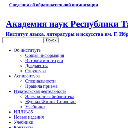
Сведения об образовательной организации
Академия наук Республики Т
Институт языка, литературы и искусства им. Г. Иб
Об институте
Общая информация
История института
Документы
Структура
Аспирантура
Специальности
Правила приема
Издательская деятельность
Электронная библиотека
Журнал Фэнни Татарстан
Учебники
ИЯЛИ-85
Новые издания
Учебники
Контакты