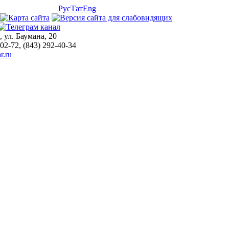
Рус
Тат
Eng
, ул. Баумана, 20
-02-72, (843) 292-40-34
r.ru