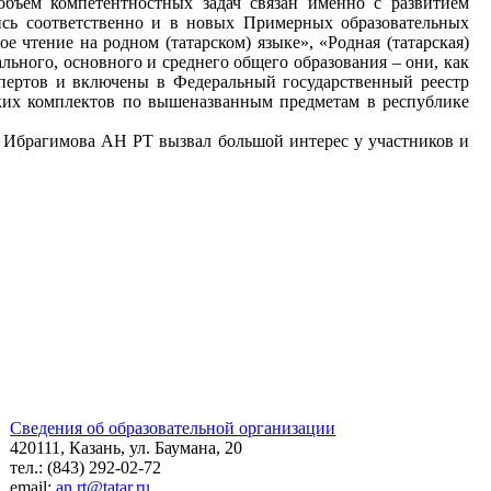
объем компетентностных задач связан именно с развитием
сь соответственно и в новых Примерных образовательных
 чтение на родном (татарском) языке», «Родная (татарская)
ьного, основного и среднего общего образования – они, как
пертов и включены в Федеральный государственный реестр
ких комплектов по вышеназванным предметам в республике
. Ибрагимова АН РТ вызвал большой интерес у участников и
Сведения об образовательной организации
420111, Казань, ул. Баумана, 20
тел.: (843) 292-02-72
email:
an.rt@tatar.ru