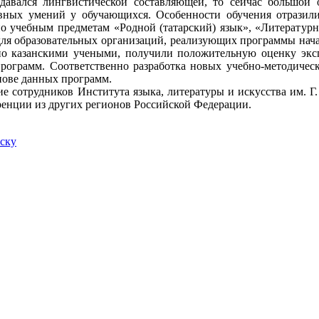
давался лингвистической составляющей, то сейчас большой 
вных умений у обучающихся. Особенности обучения отразили
о учебным предметам «Родной (татарский) язык», «Литературное
для образовательных организаций, реализующих программы начал
но казанскими учеными, получили положительную оценку экс
ограмм. Соответственно разработка новых учебно-методичес
снове данных программ.
сотрудников Института языка, литературы и искусства им. Г
ренции из других регионов Российской Федерации.
иску