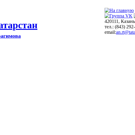
420111, Казань
атарстан
тел.: (843) 292
email:
an.rt@tata
рагимова