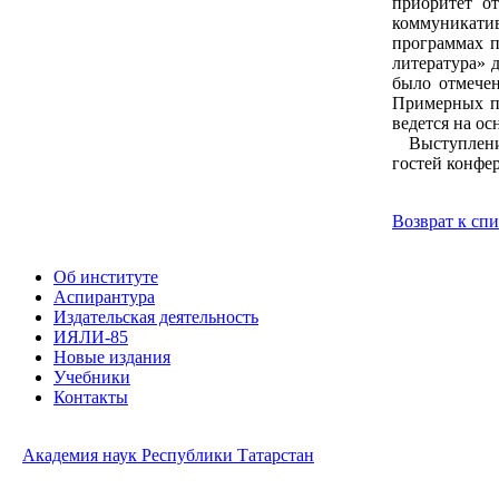
приоритет от
коммуникати
программах п
литература» 
было отмече
Примерных пр
ведется на о
Выступление 
гостей конфе
Возврат к сп
Об институте
Аспирантура
Издательская деятельность
ИЯЛИ-85
Новые издания
Учебники
Контакты
Академия наук Республики Татарстан