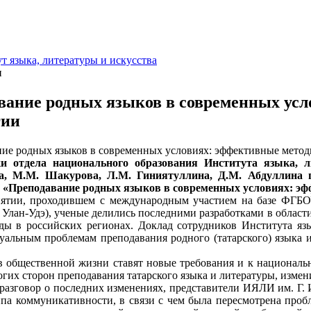
т языка, литературы и искусства
и
вание родных языков в современных усл
гии
и отдела национального образования Института языка, 
, М.М. Шакурова, Л.М. Гиниятуллина, Д.М. Абдуллина п
 «Преподавание родных языков в современных условиях: эф
ии, проходившем с международным участием на базе ФГБОУ
. Улан-Удэ), ученые делились последними разработками в облас
ды в российских регионах. Доклад сотрудников Института яз
уальным проблемам преподавания родного (татарского) языка
общественной жизни ставят новые требования и к национальн
огих сторон преподавания татарского языка и литературы, изме
зговор о последних изменениях, представители ИЯЛИ им. Г. 
па коммуникативности, в связи с чем была пересмотрена про