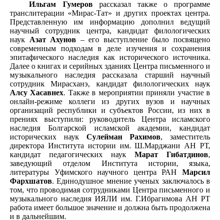
Ильгам Гумеров
рассказал также о программе
транслитерации «Мирас-Тат» и других проектах центра.
Представленную им информацию дополнил ведущий
научный сотрудник центра, кандидат филологических
наук
Азат Ахунов
– его выступление было посвящено
современным подходам в деле изучения и сохранения
эпитафического наследия как исторического источника.
Далее о книгах и серийных зданиях Центра письменного и
музыкального наследия рассказала старший научный
сотрудник Мирасханэ, кандидат филологических наук
Алсу Хасавнех
. Также в мероприятии приняли участие в
онлайн-режиме коллеги из других вузов и научных
организаций республики и субъектов России, из них в
прениях выступили: руководитель Центра исламского
наследия Болгарской исламской академии, кандидат
исторических наук
Сулейман Рахимов
, заместитель
директора Института истории им. Ш.Марджани АН РТ,
кандидат педагогических наук
Марат Гибатдинов
,
заведующий отделом Института истории, языка,
литературы Уфимского научного центра РАН
Марсил
Фархшатов
. Единодушное мнение ученых заключалось в
том, что проводимая сотрудниками Центра письменного и
музыкального наследия ИЯЛИ им. Г.Ибрагимова АН РТ
работа имеет большое значение и должна быть продолжена
и в дальнейшим.