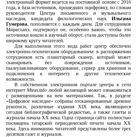
электронный формат ведется на постоянной основе с 2016
года, и база источников, прошедших оцифровку, по словам
руководителя Центра письменного и музыкального
наследия, кандидата филологических наук
Ильгама
Гумерова
, пополняется с каждым днем. Для сотрудников
Мирасханэ, подчеркнул он, особенно важно, чтобы эти
источники вошли в научный оборот, стали доступны более
широкому кругу читателей.
Для выполнения этого вида работ центр обеспечен
электронно-техническим оборудованием: в распоряжении
сотрудников есть планетарный сканер, который может
сканировать без повреждения источников,
пылеулавливающее оборудование, сервер для хранения и
подключения к интернету и другие технические
возможности.
В собственном электронном портале центра в сети
интернет Miras.info любой желающий может ознакомиться
с размещенными на нем материалами. Так, в разделе
«Цифровое наследие» собраны отсканированные древние
рукописи, различные издания XIX века, являющиеся
сегодня библиографической редкостью, а также газеты и
журналы начала XX века. Одна страница сайта полностью
посвящена татарской периодической печати начала XX
века. Здесь вниманию читателей представлены более трех
десятков газет и журналов.