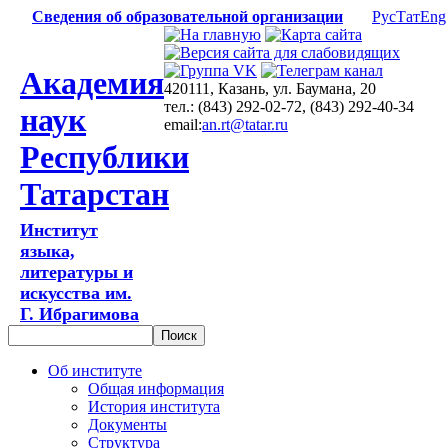
Сведения об образовательной организации
Рус
Тат
Eng
Академия
420111, Казань, ул. Баумана, 20
тел.: (843) 292-02-72, (843) 292-40-34
наук
email:
an.rt@tatar.ru
Республики
Татарстан
Институт
языка,
литературы и
искусства им.
Г. Ибрагимова
Об институте
Общая информация
История института
Документы
Структура