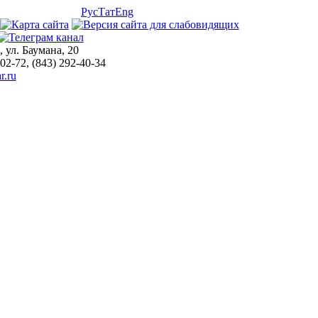
Рус
Тат
Eng
, ул. Баумана, 20
-02-72, (843) 292-40-34
r.ru