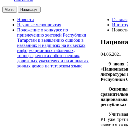
Меню
Навигация
Новости
Главная
Научные мероприятия
Институ
Положение о конкурсе по
Новост
привлечению жителей Республики
Татарстан к выявлению ошибок в
Национа
названиях и надписях на вывесках,
информационных табличках,
04.06.2021
топографических обозначениях,
дорожных указателях и на аншлагах
9 июня 
жилых домов на татарском языке
«Национальн
литературы и
Республики С
Основны
сравнительн
национальна
республиках 
Учитывая
РТ уже трети
является соз