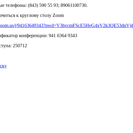
е телефоны: (843) 590 55 93; 89061100730.
читься к круглому столу Zoom
//zoom.us/j/94163649343?pwd=V3hvcmFScE5HeG4xV2k3OE53dnVj
фикатор конференции: 941 6364 9343
ступа: 250712
иску