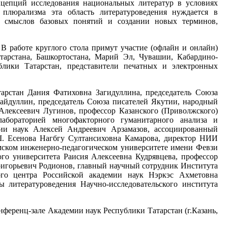
нцепций исследования национальных литератур в условиях
 плюрализма эта область литературоведения нуждается в
х смыслов базовых понятий и создании новых терминов,
 В работе круглого стола примут участие (офлайн и онлайн)
атарстана, Башкортостана, Марий Эл, Чувашии, Кабардино-
блики Татарстан, представители печатных и электронных
арстан Дания Фатиховна Загидуллина, председатель Союза
Зайдуллин, председатель Союза писателей Якутии, народный
Алексеевич Лугинов, профессор Казанского (Приволжского)
лабораторией многофакторного гуманитарного анализа и
ии наук Алексей Андреевич Арзамазов, ассоциированный
. Есенова Нагбгу Султансиховна Камарова, директор НИИ
мском инженерно-педагогическом университете имени Февзи
го университета Раисия Алексеевна Кудрявцева, профессор
ригорьевич Родионов, главный научный сотрудник Института
ого центра Российской академии наук Нэркэс Ахметовна
 литературоведения Научно-исследовательского института
нференц-зале Академии наук Республики Татарстан (г.Казань,