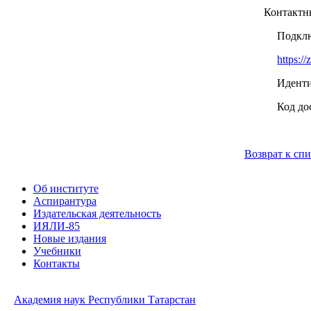
Контактны
Подклю
https:
Иденти
Код до
Возврат к сп
Об институте
Аспирантура
Издательская деятельность
ИЯЛИ-85
Новые издания
Учебники
Контакты
Академия наук Республики Татарстан