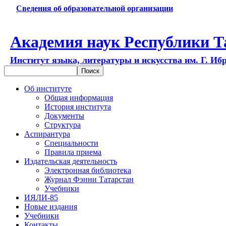
Сведения об образовательной организации
Академия наук Республики Т
Институт языка, литературы и искусства им. Г. Иб
Об институте
Общая информация
История института
Документы
Структура
Аспирантура
Специальности
Правила приема
Издательская деятельность
Электронная библиотека
Журнал Фэнни Татарстан
Учебники
ИЯЛИ-85
Новые издания
Учебники
Контакты