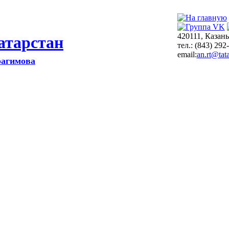
420111, Казань
атарстан
тел.: (843) 292
email:
an.rt@tata
рагимова