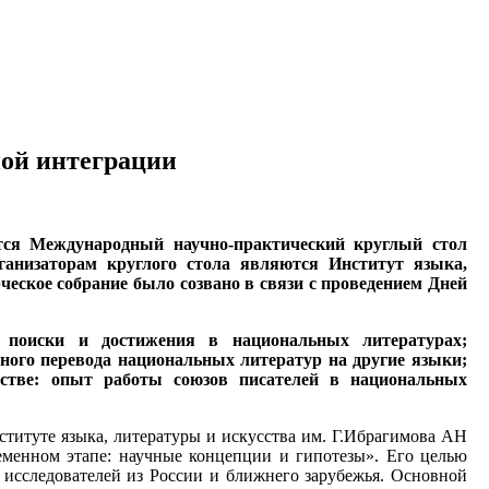
ной интеграции
тся Международный научно-практический круглый стол
ганизаторам круглого стола являются Институт языка,
ческое собрание было созвано в связи с проведением Дней
е поиски и достижения в национальных литературах;
ного перевода национальных литератур на другие языки;
нстве: опыт работы союзов писателей в национальных
титуте языка, литературы и искусства им. Г.Ибрагимова АН
еменном этапе: научные концепции и гипотезы». Его целью
исследователей из России и ближнего зарубежья. Основной