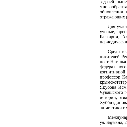
задачей ныне
многообрази
обновлении 
отражающих р
Для учас
ученые, преп
Балкарии, А
периодически
Среди вы
писателей Ре
поэт Наталья
федеральног
когнитивной
профессор К
крымскотатар
Якубова Исма
Чувашского г
истории, яз
Хуббитдинова
алтаистики им
Междунаро
ул. Баумана, 2