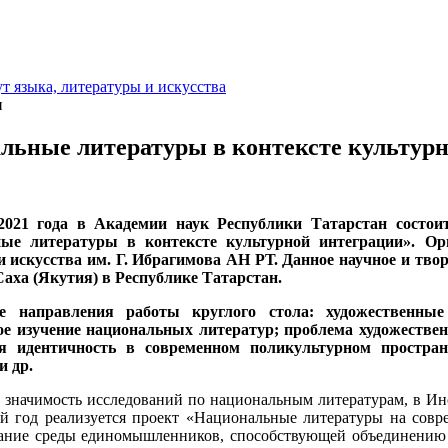
т языка, литературы и искусства
и
льные литературы в контексте культур
2021 года в Академии наук Республики Татарстан состои
ые литературы в контексте культурной интеграции». Ор
 искусства им. Г. Ибрагимова АН РТ. Данное научное и твор
аха (Якутия) в Республике Татарстан.
е направления работы круглого стола: художественны
ое изучение национальных литератур; проблема художествен
я идентичность в современном поликультурном простра
и др.
 значимость исследований по национальным литературам, в Инс
й год реализуется проект «Национальные литературы на совр
дание среды единомышленников, способствующей объединению 