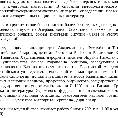
шнего круглого стола является выработка перспективных ко
я и культурной интеграции. В ситуации методологического
понятийно-терминологического аппарата, определении новы
еалии современных национальных литератур.
тия в круглом столе было принято более 50 научных докладов.
одаватели вузов из Азербайджана, Казахстана, а также из Т
лтайской области, союзы писателей Якутии (Саха) и Респу
х изданий.
ступающих – вице-президент Академии наук Республики Тат
спублики Татарстан, депутат Госсовета РТ Ркаил Рафаилович 
 Ивановна Харлампьева, народный писатель Якутии Николай 
о университета Венера Рудальевна Аминова, заведующий 
 филологии Казанского научного центра Российской Академ
аспийского университета технологий и инжиниринга имени Ш
ской филологии, истории и культуры этносов Крыма при Кры
ил Асанович Керимов, профессор Марийского государственно
осударственного университета имени И. Н.Ульянова Виталий Г
ыка и литературы Уфимского федерального исследовательск
, старший научный сотрудник, руководитель научной группы
. С.С. Суразакова Маргарита Сергеевна Дедина и др.
дный круглый стол начинает работу 9 июня 2021г. в 11.00 в ко
0)