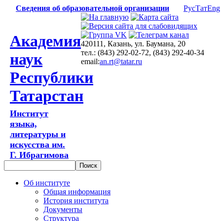
Сведения об образовательной организации
Рус
Тат
Eng
Академия
420111, Казань, ул. Баумана, 20
тел.: (843) 292-02-72, (843) 292-40-34
наук
email:
an.rt@tatar.ru
Республики
Татарстан
Институт
языка,
литературы и
искусства им.
Г. Ибрагимова
Об институте
Общая информация
История института
Документы
Структура