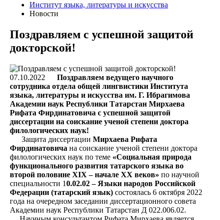
Институт языка, литературы и искусства
Новости
Поздравляем с успешной защитой
докторской!
07.10.2022
Поздравляем ведущего научного
сотрудника отдела общей лингвистики Института
языка, литературы и искусства им. Г. Ибрагимова
Академии наук Республики Татарстан Мирхаева
Рифата Фирдинатовича с успешной защитой
диссертации на соискание ученой степени доктора
филологических наук!
Защита диссертации
Мирхаева Рифата
Фирдинатовича
на соискание ученой степени доктора
филологических наук по теме
«Социальная природа
функционального развития татарского языка во
второй половине XIX – начале XX веков»
по научной
специальности 1
0.02.02 – Языки народов Российской
Федерации (татарский язык)
состоялась 6 октября 2022
года на очередном заседании диссертационного совета
Академии наук Республики Татарстан Д 022.006.02.
Научным консультантом Рифата Мирхаева является