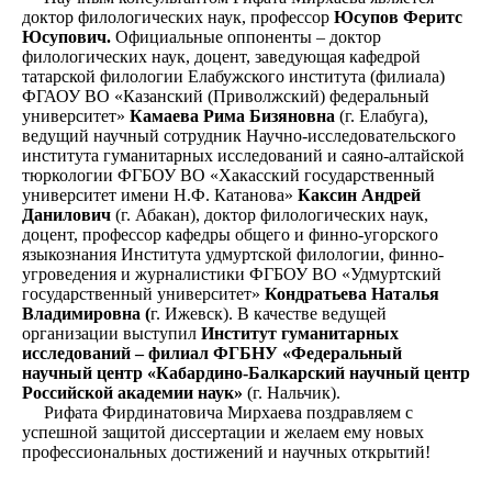
доктор филологических наук, профессор
Юсупов Феритс
Юсупович.
Официальные оппоненты – доктор
филологических наук, доцент, заведующая кафедрой
татарской филологии Елабужского института (филиала)
ФГАОУ ВО «Казанский (Приволжский) федеральный
университет»
Камаева Рима Бизяновна
(г. Елабуга),
ведущий научный сотрудник Научно-исследовательского
института гуманитарных исследований и саяно-алтайской
тюркологии ФГБОУ ВО «Хакасский государственный
университет имени Н.Ф. Катанова»
Каксин Андрей
Данилович
(г. Абакан), доктор филологических наук,
доцент, профессор кафедры общего и финно-угорского
языкознания Института удмуртской филологии, финно-
угроведения и журналистики ФГБОУ ВО «Удмуртский
государственный университет»
Кондратьева Наталья
Владимировна (
г. Ижевск). В качестве ведущей
организации выступил
Институт гуманитарных
исследований – филиал ФГБНУ «Федеральный
научный центр «Кабардино-Балкарский научный центр
Российской академии наук»
(г. Нальчик).
Рифата Фирдинатовича Мирхаева поздравляем с
успешной защитой диссертации и желаем ему новых
профессиональных достижений и научных открытий!