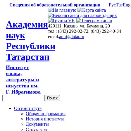
Сведения об образовательной организации
Рус
Тат
Eng
Академия
420111, Казань, ул. Баумана, 20
тел.: (843) 292-02-72, (843) 292-40-34
наук
email:
an.rt@tatar.ru
Республики
Татарстан
Институт
языка,
литературы и
искусства им.
Г. Ибрагимова
Об институте
Общая информация
История института
Документы
Структура