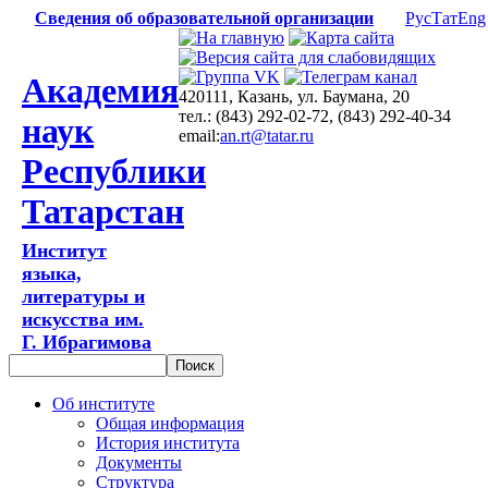
Сведения об образовательной организации
Рус
Тат
Eng
Академия
420111, Казань, ул. Баумана, 20
тел.: (843) 292-02-72, (843) 292-40-34
наук
email:
an.rt@tatar.ru
Республики
Татарстан
Институт
языка,
литературы и
искусства им.
Г. Ибрагимова
Об институте
Общая информация
История института
Документы
Структура