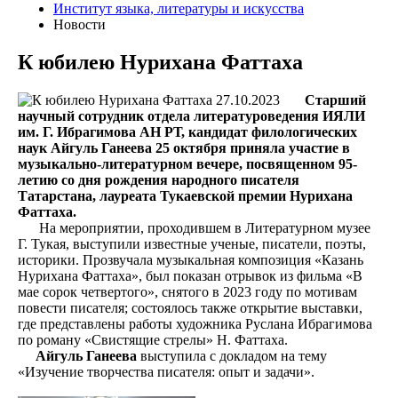
Институт языка, литературы и искусства
Новости
К юбилею Нурихана Фаттаха
27.10.2023
Старший
научный сотрудник отдела литературоведения ИЯЛИ
им. Г. Ибрагимова АН РТ, кандидат филологических
наук Айгуль Ганеева 25 октября приняла участие в
музыкально-литературном вечере, посвященном 95-
летию со дня рождения народного писателя
Татарстана, лауреата Тукаевской премии Нурихана
Фаттаха.
На мероприятии, проходившем в Литературном музее
Г. Тукая, выступили известные ученые, писатели, поэты,
историки. Прозвучала музыкальная композиция «Казань
Нурихана Фаттаха», был показан отрывок из фильма «В
мае сорок четвертого», снятого в 2023 году по мотивам
повести писателя; состоялось также открытие выставки,
где представлены работы художника Руслана Ибрагимова
по роману «Свистящие стрелы» Н. Фаттаха.
Айгуль Ганеева
выступила с докладом на тему
«Изучение творчества писателя: опыт и задачи».