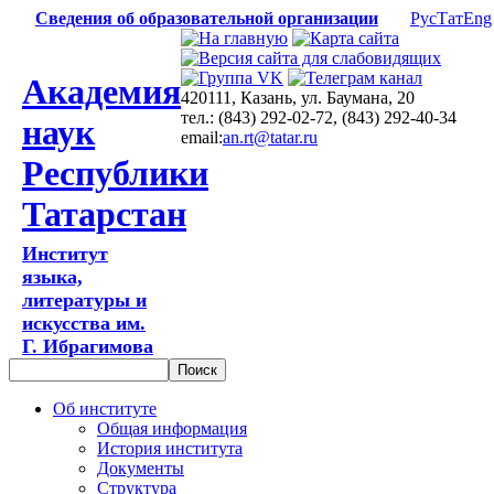
Сведения об образовательной организации
Рус
Тат
Eng
Академия
420111, Казань, ул. Баумана, 20
тел.: (843) 292-02-72, (843) 292-40-34
наук
email:
an.rt@tatar.ru
Республики
Татарстан
Институт
языка,
литературы и
искусства им.
Г. Ибрагимова
Об институте
Общая информация
История института
Документы
Структура