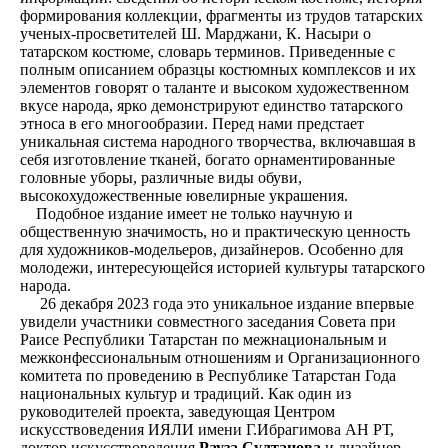
формирования коллекции, фрагменты из трудов татарских
ученых-просветителей Ш. Марджани, К. Насыри о
татарском костюме, словарь терминов. Приведенные с
полным описанием образцы костюмных комплексов и их
элементов говорят о таланте и высоком художественном
вкусе народа, ярко демонстрируют единство татарского
этноса в его многообразии. Перед нами предстает
уникальная система народного творчества, включавшая в
себя изготовление тканей, богато орнаментированные
головные уборы, различные виды обуви,
высокохудожественные ювелирные украшения.
Подобное издание имеет не только научную и
общественную значимость, но и практическую ценность
для художников-модельеров, дизайнеров. Особенно для
молодежи, интересующейся историей культуры татарского
народа.
26 декабря 2023 года это уникальное издание впервые
увидели участники совместного заседания Совета при
Раисе Республики Татарстан по межнациональным и
межконфессиональным отношениям и Организационного
комитета по проведению в Республике Татарстан Года
национальных культур и традиций. Как один из
руководителей проекта, заведующая Центром
искусствоведения ИЯЛИ имени Г.Ибрагимова АН РТ,
доктор искусствоведения
Рауза Султанова
и дизайнер