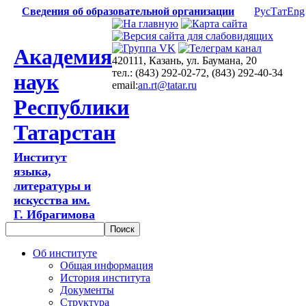
Сведения об образовательной организации
Рус
Тат
Eng
Академия
420111, Казань, ул. Баумана, 20
тел.: (843) 292-02-72, (843) 292-40-34
наук
email:
an.rt@tatar.ru
Республики
Татарстан
Институт
языка,
литературы и
искусства им.
Г. Ибрагимова
Об институте
Общая информация
История института
Документы
Структура