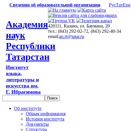
Сведения об образовательной организации
Рус
Тат
Eng
Академия
420111, Казань, ул. Баумана, 20
тел.: (843) 292-02-72, (843) 292-40-34
наук
email:
an.rt@tatar.ru
Республики
Татарстан
Институт
языка,
литературы и
искусства им.
Г. Ибрагимова
Об институте
Общая информация
История института
Документы
Структура