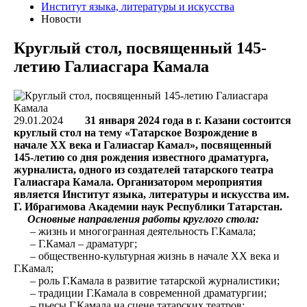
Институт языка, литературы и искусства
Новости
Круглый стол, посвященный 145-
летию Галиасгара Камала
29.01.2024
31 января 2024 года в г. Казани состоится
круглый стол на тему «Татарское Возрождение в
начале ХХ века и Галиасгар Камал», посвященный
145-летию со дня рождения известного драматурга,
журналиста, одного из создателей татарского театра
Галиасгара Камала.
Организатором мероприятия
является Институт языка, литературы и искусства им.
Г. Ибрагимова Академии наук Республики Татарстан.
Основные направления работы круглого стола:
– жизнь и многогранная деятельность Г.Камала;
– Г.Камал – драматург;
– общественно-культурная жизнь в начале ХХ века и
Г.Камал;
– роль Г.Камала в развитие татарской журналистики;
– традиции Г.Камала в современной драматургии;
– пьесы Г.Камала на сцене татарских театров;