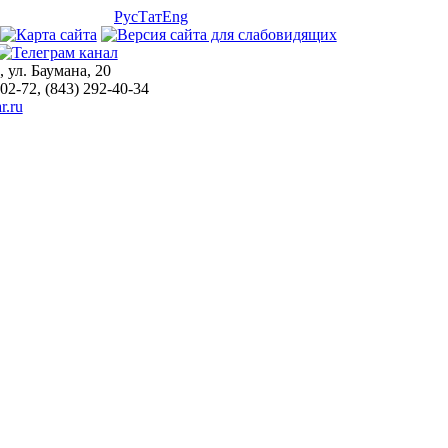
Рус
Тат
Eng
, ул. Баумана, 20
-02-72, (843) 292-40-34
r.ru