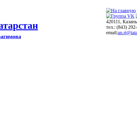
420111, Казань
атарстан
тел.: (843) 292
email:
an.rt@tata
рагимова