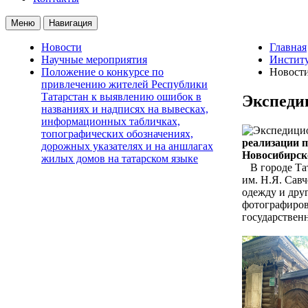
Меню
Навигация
Новости
Главная
Научные мероприятия
Институ
Положение о конкурсе по
Новост
привлечению жителей Республики
Татарстан к выявлению ошибок в
Экспеди
названиях и надписях на вывесках,
информационных табличках,
топографических обозначениях,
реализации 
дорожных указателях и на аншлагах
Новосибирск
жилых домов на татарском языке
В городе Тат
им. Н.Я. Савч
одежду и дру
фотографиров
государствен