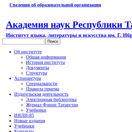
Сведения об образовательной организации
Академия наук Республики Т
Институт языка, литературы и искусства им. Г. Иб
Об институте
Общая информация
История института
Документы
Структура
Аспирантура
Специальности
Правила приема
Издательская деятельность
Электронная библиотека
Журнал Фэнни Татарстан
Учебники
ИЯЛИ-85
Новые издания
Учебники
Контакты