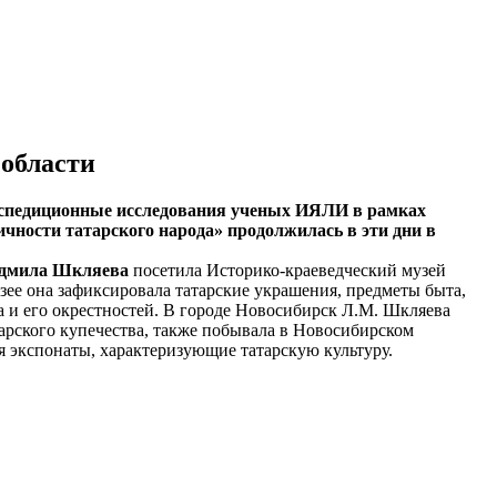
области
педиционные исследования ученых ИЯЛИ в рамках
чности татарского народа» продолжилась в эти дни в
дмила Шкляева
посетила Историко-краеведческий музей
узее она зафиксировала татарские украшения, предметы быта,
 и его окрестностей. В городе Новосибирск Л.М. Шкляева
арского купечества, также побывала в Новосибирском
я экспонаты, характеризующие татарскую культуру.