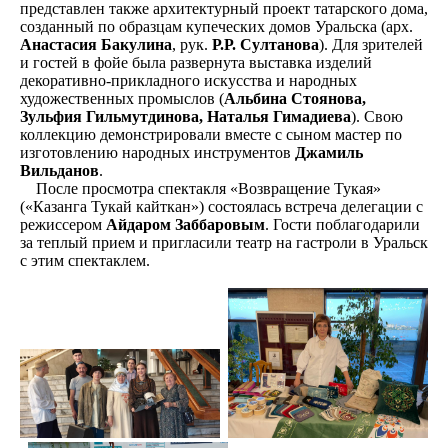
представлен также архитектурный проект татарского дома,
созданный по образцам купеческих домов Уральска (арх.
Анастасия Бакулина
, рук.
Р.Р. Султанова
). Для зрителей
и гостей в фойе была развернута выставка изделий
декоративно-прикладного искусства и народных
художественных промыслов (
Альбина Стоянова,
Зульфия Гильмутдинова, Наталья Гимадиева
). Свою
коллекцию демонстрировали вместе с сыном мастер по
изготовлению народных инструментов
Джамиль
Вильданов
.
После просмотра спектакля «Возвращение Тукая»
(«Казанга Тукай кайткан») состоялась встреча делегации с
режиссером
Айдаром Заббаровым
. Гости поблагодарили
за теплый прием и пригласили театр на гастроли в Уральск
с этим спектаклем.