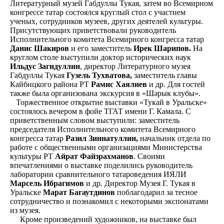
Литературный музей Габдуллы Тукая, затем во Всемирном
конгрессе татар состоялся круглый стол с участием
ученых, сотрудников музеев, других деятелей культуры.
Присутствующих приветствовали руководитель
Исполнительного комитета Всемирного конгресса татар
Данис Шакиров
и его заместитель
Ирек Шарипов.
На
круглом столе выступили доктор исторических наук
Ильдус Загидуллин
, директор Литературного музея
Габдуллы Тукая
Гузель Тухватова,
заместитель главы
Кайбицкого района РТ
Рамис Хаялиев
и др. Для гостей
также была организована экскурсия в «Шәрык клубы».
Торжественное открытие выставки «Тукай в Уральске»
состоялось вечером в фойе ТГАТ имени Г. Камала. С
приветственным словом выступили: заместитель
председателя Исполнительного комитета Всемирного
конгресса татар
Разил Зиннатуллин,
начальник отдела по
работе с общественными организациями Министерства
культуры РТ
Айрат Файзрахманов
. Своими
впечатлениями о выставке поделились руководитель
лаборатории сравнительного татароведения ИЯЛИ
Марсель Ибрагимов
и др. Директор Музея Г. Тукая в
Уральске
Марат Багаутдинов
поблагодарил за тесное
сотрудничество и познакомил с некоторыми экспонатами
из музея.
Кроме произведений художников, на выставке был