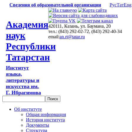
Сведения об образовательной организации
Рус
Тат
Eng
Академия
420111, Казань, ул. Баумана, 20
тел.: (843) 292-02-72, (843) 292-40-34
наук
email:
an.rt@tatar.ru
Республики
Татарстан
Институт
языка,
литературы и
искусства им.
Г. Ибрагимова
Об институте
Общая информация
История института
Документы
Структура