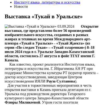
Институт языка, литературы и искусства
Новости
Выставка «Тукай в Уральске»
03.09.2024
Открытие
выставки, где представлено более 56 произведений
изобразительного искусства, созданных в разных
жанрах и техниках во время Международного арт-
пленэра «Тукай в Уральске» - «Тукай Җаекта» (из
серии «По следам Тукая» – «Тукай эзләреннән») 8–18
июля 2024 года в г. Уральске Западно-Казахстанской
области, состоялось 27 августа в фойе ТГАТ имени Г.
Камала.
Как известно, проект реализуется Институтом языка,
литературы и искусства им. Г. Ибрагимова АН РТ при
поддержке Министерства культуры РТ (куратор проекта –
доктор искусствоведения, заведующая Центром
искусствоведения ИЯЛИ
Рауза Султанова
).
Для участия в торжественных мероприятиях в честь
открытия выставки в Казань приехала делегация из г.
Уральска под руководством директора Татарского
культурного центра Западно-Казахстанской области
Флюры Миликеевой
. Утром гости посетили