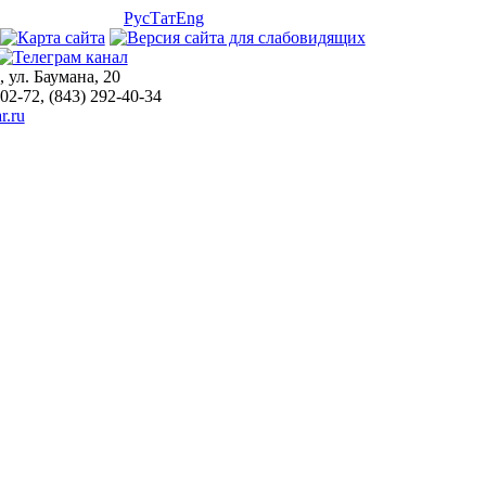
Рус
Тат
Eng
, ул. Баумана, 20
-02-72, (843) 292-40-34
r.ru