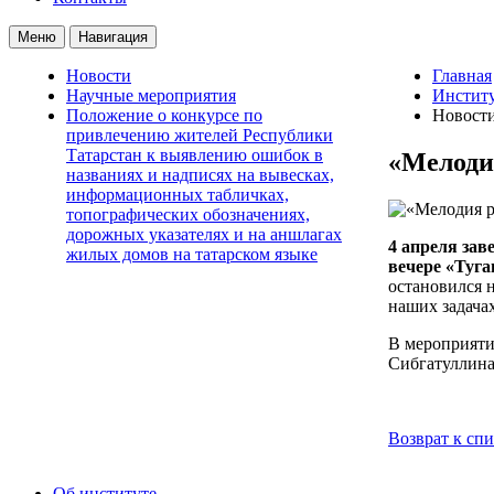
Меню
Навигация
Новости
Главная
Научные мероприятия
Институ
Положение о конкурсе по
Новост
привлечению жителей Республики
Татарстан к выявлению ошибок в
«Мелоди
названиях и надписях на вывесках,
информационных табличках,
топографических обозначениях,
дорожных указателях и на аншлагах
4 апреля за
жилых домов на татарском языке
вечере «Туг
остановился 
наших задачах
В мероприяти
Сибгатуллина
Возврат к сп
Об институте