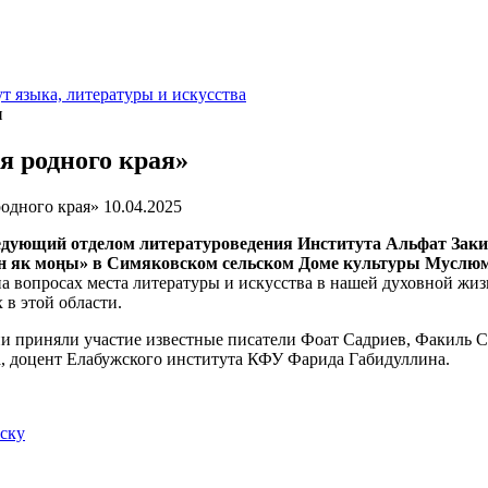
т языка, литературы и искусства
и
я родного края»
10.04.2025
ведующий отделом литературоведения Института Альфат Зак
ан як моңы» в Симяковском сельском Доме культуры Муслюм
на вопросах места литературы и искусства в нашей духовной жиз
 в этой области.
и приняли участие известные писатели Фоат Садриев, Факиль С
, доцент Елабужского института КФУ Фарида Габидуллина.
иску