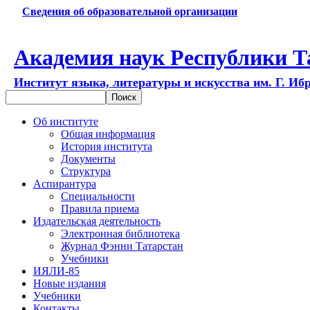
Сведения об образовательной организации
Академия наук Республики Т
Институт языка, литературы и искусства им. Г. Иб
Об институте
Общая информация
История института
Документы
Структура
Аспирантура
Специальности
Правила приема
Издательская деятельность
Электронная библиотека
Журнал Фэнни Татарстан
Учебники
ИЯЛИ-85
Новые издания
Учебники
Контакты