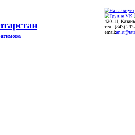
420111, Казань
атарстан
тел.: (843) 292
email:
an.rt@tata
рагимова