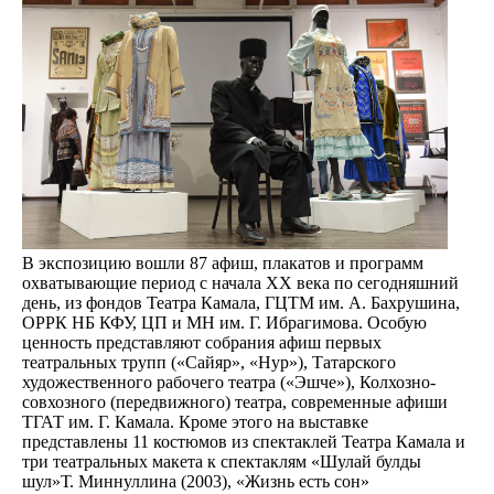
В экспозицию вошли 87 афиш, плакатов и программ
охватывающие период с начала XX века по сегодняшний
день, из фондов Театра Камала, ГЦТМ им. А. Бахрушина,
ОРРК НБ КФУ, ЦП и МН им. Г. Ибрагимова. Особую
ценность представляют собрания афиш первых
театральных трупп («Сайяр», «Нур»), Татарского
художественного рабочего театра («Эшче»), Колхозно-
совхозного (передвижного) театра, современные афиши
ТГАТ им. Г. Камала. Кроме этого на выставке
представлены 11 костюмов из спектаклей Театра Камала и
три театральных макета к спектаклям «Шулай булды
шул»Т. Миннуллина (2003), «Жизнь есть сон»