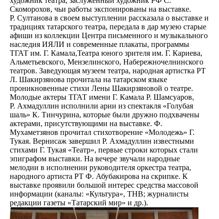
художник театра, заслуженный художник РФ С.
Скоморохов, чьи работы экспонированы на выставке.
Р. Султанова в своем выступлении рассказала о выставке и
традициях татарского театра, передала в дар музею старые
афиши из коллекции Центра письменного и музыкального
наследия ИЯЛИ и современные плакаты, программы
ТГАТ им. Г. Камала,Театра юного зрителя им. Г. Кариева,
Альметьевского, Мензелинского, Набережночелнинского
театров. Заведующая музеем театра, народная артистка РТ
Л. Шакирзянова прочитала на татарском языке
проникновенные стихи Лены Шакирзяновой о театре.
Молодые актеры ТГАТ имени Г. Камала Р. Шамсуаров,
Р. Ахмадуллин исполнили арии из спектакля «Голубая
шаль» К. Тинчурина, которые были дружно подхвачены
актерами, присутствующими на выставке. Ф.
Мухаметзянов прочитал стихотворение «Молодежь» Г.
Тукая. Вернисаж завершил Р. Ахмадуллин известными
стихами Г. Тукая «Театр», первые строки которых стали
эпиграфом выставки. На вечере звучали народные
мелодии в исполнении руководителя оркестра театра,
народного артиста РТ Ф. Абубакирова на скрипке. К
выставке проявили большой интерес средства массовой
информации (каналы: «Культура», ТНВ; журналисты
редакции газеты «Татарский мир» и др.).