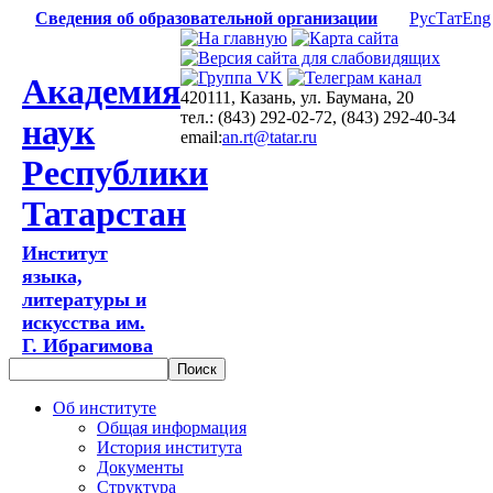
Сведения об образовательной организации
Рус
Тат
Eng
Академия
420111, Казань, ул. Баумана, 20
тел.: (843) 292-02-72, (843) 292-40-34
наук
email:
an.rt@tatar.ru
Республики
Татарстан
Институт
языка,
литературы и
искусства им.
Г. Ибрагимова
Об институте
Общая информация
История института
Документы
Структура