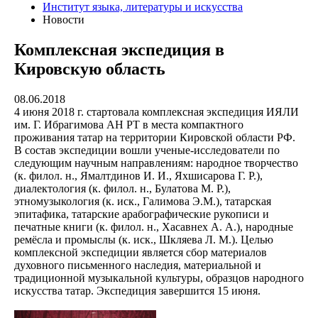
Институт языка, литературы и искусства
Новости
Комплексная экспедиция в
Кировскую область
08.06.2018
4 июня 2018 г. стартовала комплексная экспедиция ИЯЛИ
им. Г. Ибрагимова АН РТ в места компактного
проживания татар на территории Кировской области РФ.
В состав экспедиции вошли ученые-исследователи по
следующим научным направлениям: народное творчество
(к. филол. н., Ямалтдинов И. И., Яхшисарова Г. Р.),
диалектология (к. филол. н., Булатова М. Р.),
этномузыкология (к. иск., Галимова Э.М.), татарская
эпитафика, татарские арабографические рукописи и
печатные книги (к. филол. н., Хасавнех А. А.), народные
ремёсла и промыслы (к. иск., Шкляева Л. М.). Целью
комплексной экспедиции является сбор материалов
духовного письменного наследия, материальной и
традиционной музыкальной культуры, образцов народного
искусства татар. Экспедиция завершится 15 июня.