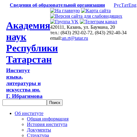
Сведения об образовательной организации
Рус
Тат
Eng
Академия
420111, Казань, ул. Баумана, 20
тел.: (843) 292-02-72, (843) 292-40-34
наук
email:
an.rt@tatar.ru
Республики
Татарстан
Институт
языка,
литературы и
искусства им.
Г. Ибрагимова
Об институте
Общая информация
История института
Документы
Структура