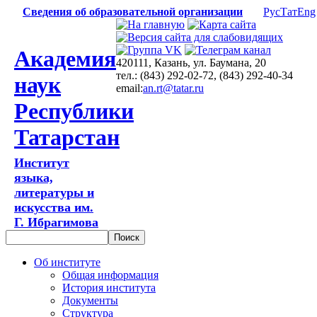
Сведения об образовательной организации
Рус
Тат
Eng
Академия
420111, Казань, ул. Баумана, 20
тел.: (843) 292-02-72, (843) 292-40-34
наук
email:
an.rt@tatar.ru
Республики
Татарстан
Институт
языка,
литературы и
искусства им.
Г. Ибрагимова
Об институте
Общая информация
История института
Документы
Структура