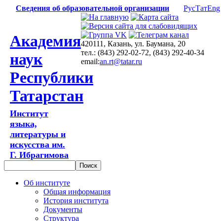
Сведения об образовательной организации
Рус
Тат
Eng
Академия
420111, Казань, ул. Баумана, 20
тел.: (843) 292-02-72, (843) 292-40-34
наук
email:
an.rt@tatar.ru
Республики
Татарстан
Институт
языка,
литературы и
искусства им.
Г. Ибрагимова
Об институте
Общая информация
История института
Документы
Структура