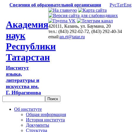
Сведения об образовательной организации
Рус
Тат
Eng
Академия
420111, Казань, ул. Баумана, 20
тел.: (843) 292-02-72, (843) 292-40-34
наук
email:
an.rt@tatar.ru
Республики
Татарстан
Институт
языка,
литературы и
искусства им.
Г. Ибрагимова
Об институте
Общая информация
История института
Документы
Структура