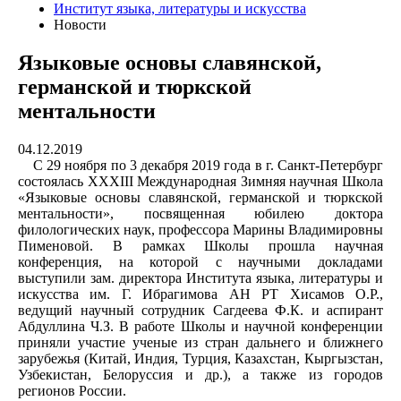
Институт языка, литературы и искусства
Новости
Языковые основы славянской,
германской и тюркской
ментальности
04.12.2019
С 29 ноября по 3 декабря 2019 года в г. Санкт-Петербург
состоялась ХХХIII Международная Зимняя научная Школа
«Языковые основы славянской, германской и тюркской
ментальности», посвященная юбилею доктора
филологических наук, профессора Марины Владимировны
Пименовой. В рамках Школы прошла научная
конференция, на которой с научными докладами
выступили зам. директора Института языка, литературы и
искусства им. Г. Ибрагимова АН РТ Хисамов О.Р.,
ведущий научный сотрудник Сагдеева Ф.К. и аспирант
Абдуллина Ч.З. В работе Школы и научной конференции
приняли участие ученые из стран дальнего и ближнего
зарубежья (Китай, Индия, Турция, Казахстан, Кыргызстан,
Узбекистан, Белоруссия и др.), а также из городов
регионов России.