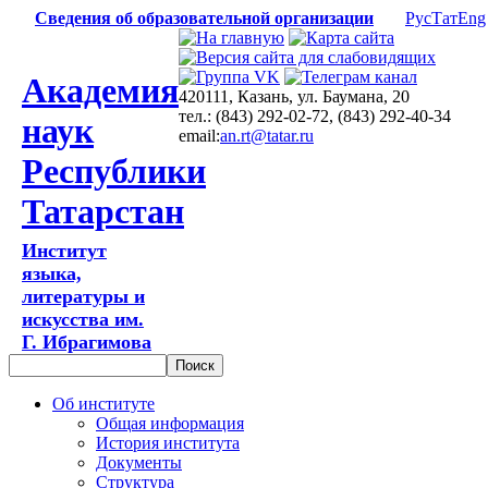
Сведения об образовательной организации
Рус
Тат
Eng
Академия
420111, Казань, ул. Баумана, 20
тел.: (843) 292-02-72, (843) 292-40-34
наук
email:
an.rt@tatar.ru
Республики
Татарстан
Институт
языка,
литературы и
искусства им.
Г. Ибрагимова
Об институте
Общая информация
История института
Документы
Структура