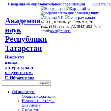
Сведения об образовательной организации
Рус
Тат
Eng
Академия
420111, Казань, ул. Баумана, 20
тел.: (843) 292-02-72, (843) 292-40-34
наук
email:
an.rt@tatar.ru
Республики
Татарстан
Институт
языка,
литературы и
искусства им.
Г. Ибрагимова
Об институте
Общая информация
История института
Документы
Структура