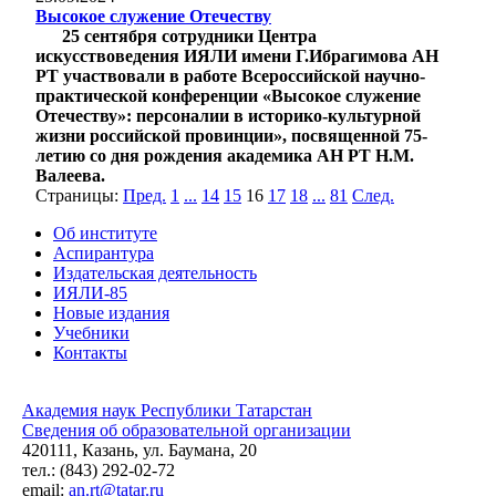
Высокое служение Отечеству
25 сентября сотрудники Центра
искусствоведения ИЯЛИ имени Г.Ибрагимова АН
РТ участвовали в работе Всероссийской научно-
практической конференции «Высокое служение
Отечеству»: персоналии в историко-культурной
жизни российской провинции», посвященной 75-
летию со дня рождения академика АН РТ Н.М.
Валеева.
Страницы:
Пред.
1
...
14
15
16
17
18
...
81
След.
Об институте
Аспирантура
Издательская деятельность
ИЯЛИ-85
Новые издания
Учебники
Контакты
Академия наук Республики Татарстан
Сведения об образовательной организации
420111, Казань, ул. Баумана, 20
тел.: (843) 292-02-72
email:
an.rt@tatar.ru