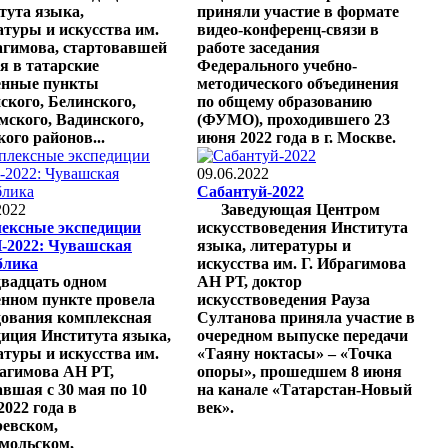
тута языка,
приняли участие в формате
атуры и искусства им.
видео-конференц-связи в
агимова, стартовавшей
работе заседания
я в татарские
Федерального учебно-
енные пункты
методического объединения
ского, Белинского,
по общему образованию
мского, Вадинского,
(ФУМО), проходившего 23
ого районов...
июня 2022 года в г. Москве.
09.06.2022
Сабантуй-2022
2022
Заведующая Центром
ексные экспедиции
искусствоведения Института
2022: Чувашская
языка, литературы и
блика
искусства им. Г. Ибрагимова
двадцать одном
АН РТ, доктор
енном пункте провела
искусствоведения Рауза
дования комплексная
Султанова приняла участие в
диция Института языка,
очередном выпуске передачи
атуры и искусства им.
«Таяну ноктасы» – «Точка
рагимова АН РТ,
опоры», прошедшем 8 июня
авшая с 30 мая по 10
на канале «Татарстан-Новый
2022 года в
век».
евском,
мольском,