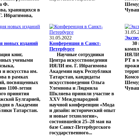
а Ф.
Шемур
ва, хранящихся в
Чуваш
. Ибрагимова,
31.05.
31.05.2022
Экспе
я новых изданий
Конференция в Санкт-
30 
Петербурге
компл
ация книг,
Научные сотрудники
ИЯЛИ 
енных учеными
Центра искусствоведения
РТ в 
языка,
ИЯЛИ им. Г. Ибрагимова
прожи
 и искусства им.
Академии наук Республики
терри
ова в рамках
Татарстан, кандидаты
Комсо
ий, посвященных
искусствоведения Ольга
Шемур
ию 1100-летия
Улемнова и Людмила
Чуваш
ого принятия
Шкляева приняли участие в
жской Булгарией,
XXV Международной
одня в Академии
научной конференции «Мода
блики Татарстан.
и дизайн: исторический опыт
и новые технологии»,
состоявшейся 25–28 мая на
базе Санкт-Петербургского
государственного...