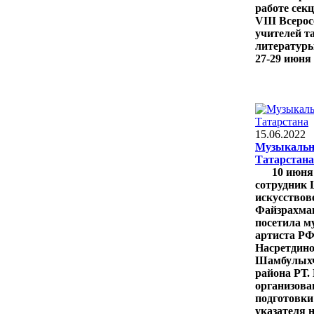
работе сек
VIII Всерос
учителей т
литературы
27-29 июня
15.06.2022
Музыкальн
Татарстана
10 июня
сотрудник 
искусствов
Файзрахма
посетила м
артиста РФ
Насретдино
Шамбулыхч
района РТ.
организова
подготовки
указателя 