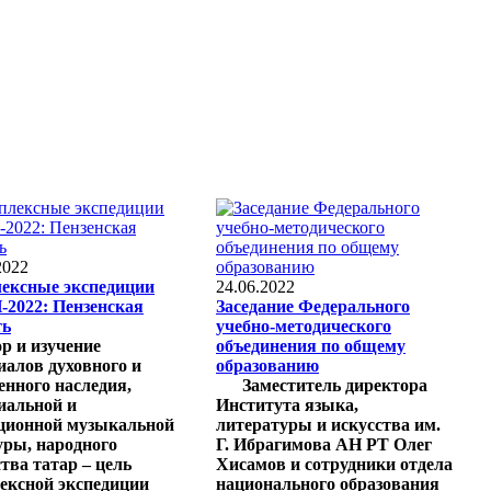
2022
ексные экспедиции
24.06.2022
2022: Пензенская
Заседание Федерального
ть
учебно-методического
р и изучение
объединения по общему
иалов духовного и
образованию
енного наследия,
Заместитель директора
иальной и
Института языка,
ционной музыкальной
литературы и искусства им.
уры, народного
Г. Ибрагимова АН РТ Олег
тва татар – цель
Хисамов и сотрудники отдела
ексной экспедиции
национального образования