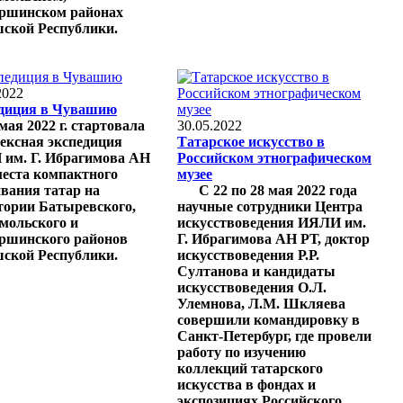
шинском районах
ской Республики.
2022
диция в Чувашию
мая 2022 г. стартовала
30.05.2022
ексная экспедиция
Татарское искусство в
им. Г. Ибрагимова АН
Российском этнографическом
места компактного
музее
вания татар на
С 22 по 28 мая 2022 года
тории Батыревского,
научные сотрудники Центра
мольского и
искусствоведения ИЯЛИ им.
шинского районов
Г. Ибрагимова АН РТ, доктор
ской Республики.
искусствоведения Р.Р.
Султанова и кандидаты
искусствоведения О.Л.
Улемнова, Л.М. Шкляева
совершили командировку в
Санкт-Петербург, где провели
работу по изучению
коллекций татарского
искусства в фондах и
экспозициях Российского