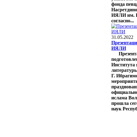
фонда певц
Насретдино
ИЯЛИ им. Г
согласно...
31.05.2022
Презентаци
ИЯЛИ
Презент
подготовл
Института 
литературы
Г. Ибрагим
мероприят
празднован
официальн
ислама Вол
прошла сег
наук Респу