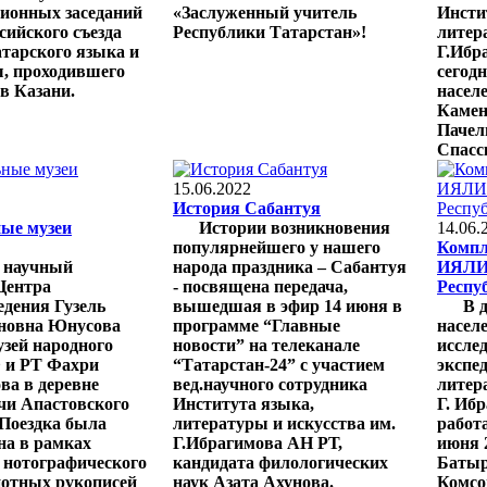
ционных заседаний
«Заслуженный учитель
Инсти
сийского съезда
Республики Татарстан»!
литер
атарского языка и
Г.Ибр
, проходившего
сегодн
 в Казани.
насел
Камен
Пачел
Спасск
15.06.2022
История Сабантуя
ые музеи
Истории возникновения
14.06.
популярнейшего у нашего
Компл
 научный
народа праздника – Сабантуя
ИЯЛИ-
Центра
- посвящена передача,
Респу
едения Гузель
вышедшая в эфир 14 июня в
В 
новна Юнусова
программе “Главные
насел
узей народного
новости” на телеканале
иссле
 и РТ Фахри
“Татарстан-24” с участием
экспе
ва в деревне
вед.научного сотрудника
литер
и Апастовского
Института языка,
Г. Иб
 Поездка была
литературы и искусства им.
работ
на в рамках
Г.Ибрагимова АН РТ,
июня 
 нотографического
кандидата филологических
Батыр
нотных рукописей
наук Азата Ахунова.
Комсо