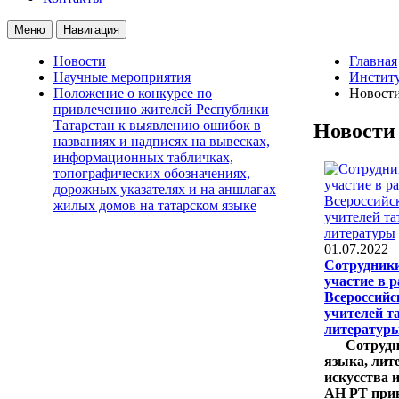
Меню
Навигация
Новости
Главная
Научные мероприятия
Институ
Положение о конкурсе по
Новост
привлечению жителей Республики
Татарстан к выявлению ошибок в
Новости
названиях и надписях на вывесках,
информационных табличках,
топографических обозначениях,
дорожных указателях и на аншлагах
жилых домов на татарском языке
01.07.2022
Сотрудник
участие в р
Всероссийс
учителей т
литератур
Сотрудн
языка, лит
искусства 
АН РТ прин