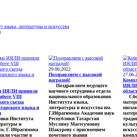
т языка, литературы и искусства
и
29.06.2022
Поздравляем с высокой
27.06.
наградой!
Компл
Поздравляем ведущего
ИЯЛИ-
и ИЯЛИ приняли
научного сотрудника отдела
облас
аботе VIII
национального образования
Сбо
кого съезда
Института языка,
матер
атарского языка и
литературы и искусства им.
письм
ы
Г.Ибрагимова Академии наук
матер
ики Института
Республики Татарстан
тради
ературы и
Муслиму Магесумовну
культ
им. Г. Ибрагимова
Шакурову с присвоением
искусс
яли участие в
почетного звания
компл