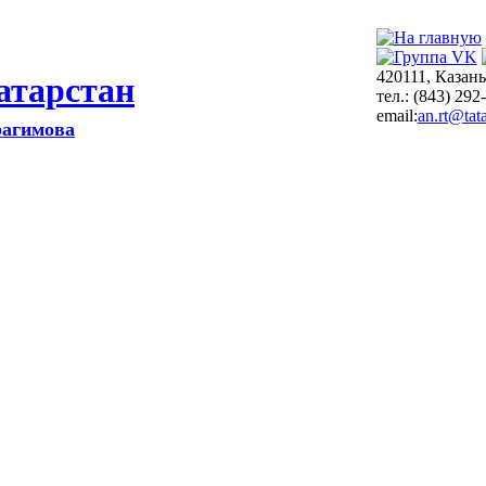
420111, Казань
атарстан
тел.: (843) 292
email:
an.rt@tata
рагимова