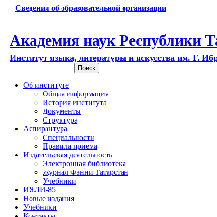
Сведения об образовательной организации
Академия наук Республики Т
Институт языка, литературы и искусства им. Г. Иб
Об институте
Общая информация
История института
Документы
Структура
Аспирантура
Специальности
Правила приема
Издательская деятельность
Электронная библиотека
Журнал Фэнни Татарстан
Учебники
ИЯЛИ-85
Новые издания
Учебники
Контакты