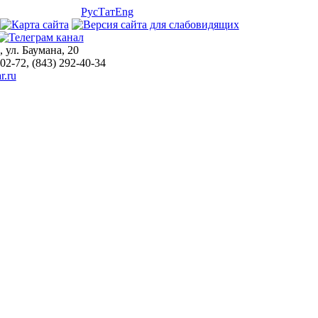
Рус
Тат
Eng
, ул. Баумана, 20
-02-72, (843) 292-40-34
r.ru