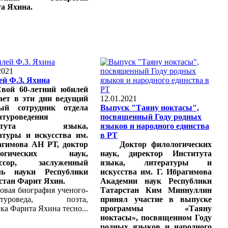
а Яхина.
2021
й Ф.З. Яхина
ой 60-летний юбилей
ает в эти дни ведущий
12.01.2021
ый сотрудник отдела
Выпуск "Таяну ноктасы",
атуроведения
посвященный Году родных
титута языка,
языков и народного единства
атуры и искусства им.
в РТ
агимова АН РТ, доктор
Доктор филологических
логических наук,
наук, директор Института
ессор, заслуженный
языка, литературы и
ль науки Республики
искусства им. Г. Ибрагимова
стан Фарит Яхин.
Академии наук Республики
вая биография ученого-
Татарстан Ким Миннуллин
ратуроведа, поэта,
принял участие в выпуске
ка Фарита Яхина тесно...
программы «Таяну
ноктасы», посвященном Году
родных языков и народного