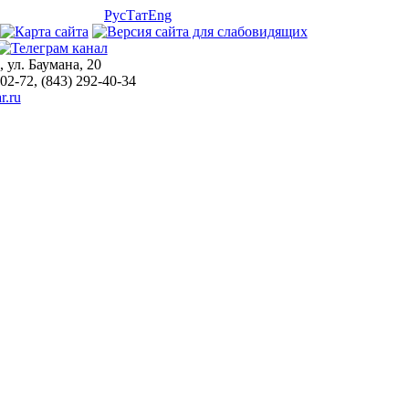
Рус
Тат
Eng
, ул. Баумана, 20
-02-72, (843) 292-40-34
r.ru