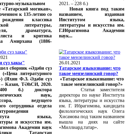
атурно-музыкальном
2021. – 228 б.)
е «Татарский могикан»,
Новая книга под таким
оченном к 135-летию со
названием, изданная
рождения классика
Институтом языка,
рской литературы,
литературы и искусства им.
теля, драматурга,
Г.Ибрагимова Академии
алиста и критика
наук...
ха Амирхана (1886-
2021
и сүз хакы"
26.01.2021
ел сборник «Әдәби сүз
Татарское языкознание: что
 («Цена литературного
такое мензелинский говор?
») (Яхин Ф.З. Әдәби сүз
«Татарское языкознание: что
 – Казан, ТӘһСИ, 2020.
такое мензелинский говор?»
00 б.) доктора
Статья заместителя
логических наук,
директора по науке Института
ессора, ведущего
языка, литературы и искусства
ого сотрудника отдела
им. Г. Ибрагимова, кандидата
атуроведения
филологических наук Олега
титута языка,
Хисамова под таким названием
атуры и искусства им.
вышла на днях на сайте
агимова Академии наук
«Миллиард.татар».
ублики Татарстан