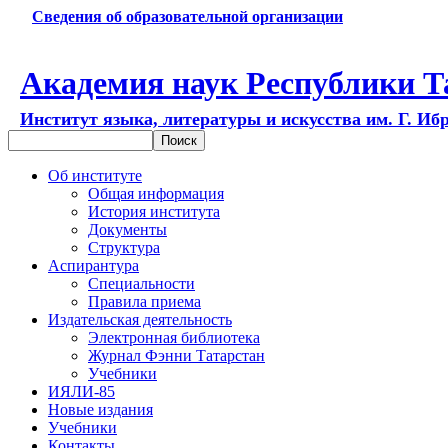
Сведения об образовательной организации
Академия наук Республики Т
Институт языка, литературы и искусства им. Г. Иб
Об институте
Общая информация
История института
Документы
Структура
Аспирантура
Специальности
Правила приема
Издательская деятельность
Электронная библиотека
Журнал Фэнни Татарстан
Учебники
ИЯЛИ-85
Новые издания
Учебники
Контакты