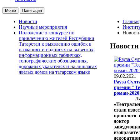
Меню
Навигация
Новости
Главная
Научные мероприятия
Институ
Положение о конкурсе по
Новост
привлечению жителей Республики
Татарстан к выявлению ошибок в
Новости
названиях и надписях на вывесках,
информационных табличках,
топографических обозначениях,
дорожных указателях и на аншлагах
жилых домов на татарском языке
09.02.2021
Рауза Султ
премии "Т
роман-2020
Лауре
«Театраль
стали изве
прошлого 
доктор ис
заведу
изобра
декоративн