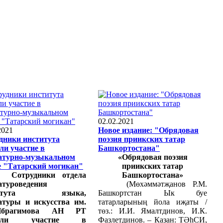
02.02.2021
2021
Новое издание: "Обрядовая
дники института
поэзия приикских татар
ли участие в
Башкортостана"
атурно-музыкальном
«Обрядовая поэзия
е "Татарский могикан"
приикских татар
рудники отдела
Башкортостана»
атуроведения
(Мөхәммәтҗанов Р.М.
титута языка,
Башкортстан Ык буе
атуры и искусства им.
татарларының йола иҗаты /
Ибрагимова АН РТ
төз.: И.И. Ямалтдинов, И.К.
няли участие в
Фазлетдинов. – Казан: ТӘһСИ,