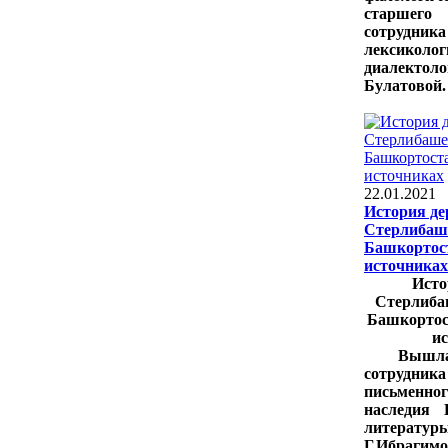
старше
сотруд
лекси
диалекто
Булатовой.
22.01.2021
История де
Стерлибаш
Башкортос
источниках
Исто
Стерлиба
Башкортос
и
Вышла
сотруд
письменно
наследия 
литератур
Г.Ибрагим