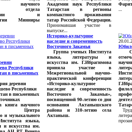
го научного
Академии наук Республики
Фарит
ника отдела
Татарстан в регионы
...
кологии и
компактного проживания
логии Минниры
татар Российской Федерации.
Принимавшая участие в
выпуске...
Историко-культурное
наследие и современность
20.01.
Восточного Закамья
Юбиле
Группа ученых Института
Св
языка, литературы и
отмеч
ревни
искусства им. Г.Ибрагимова
научн
ево Республики
приняла участие в
литер
тан в письменных
Межрегиональной научно-
Инс
практической конференции
литер
рия деревни
«Историко-культурное
Г.Ибр
шево Республики
наследие и современность
фило
тан в письменных
Восточного Закамья»,
проф
сточниках
посвященной 90-летию со дня
деяте
 книга научного
основания Актанышского
Татар
ника Центра
района и 310-летию села
Трудо
го и музыкального
Актаныш.
лите
Института языка,
прозаи
ы и искусства им.
ова АН РТ Венера