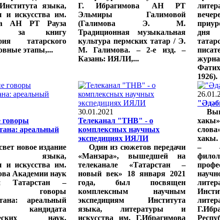
 Института языка,
Г. Ибрагимова АН РТ
литер
ы и искусства им.
Эльмиры Галимовой
вечер
ва АН РТ Рауза
(Галимова Э. М.
приур
ова за книгу
Традиционная музыкальная
дня 
афия татарского
культура пермских татар / Э.
тата
овные этапы,...
М. Галимова. – 2-е изд. –
писа
Казань: ИЯЛИ,...
журн
Фати
1926).
26.01.
"Әдәб
30.01.2021
Выш
е говоры
Телеканал "ТНВ" - о
хакы»
тана: ареальный
комплексных научных
слова
экспедициях ИЯЛИ
хакы.
вет новое издание
Один из сюжетов передачи
– 4
ута языка,
«Манзара», вышедшей на
фило
ы и искусства им.
телеканале «Татарстан –
проф
ова Академии наук
новый век» 18 января 2021
научн
ки Татарстан –
года, был посвящен
литер
ские говоры
комплексным научным
Инс
тана: ареальный
экспедициям Института
литер
» кандидата
языка, литературы и
Г.Ибр
ических наук,
искусства им. Г.Ибрагимова
Респ