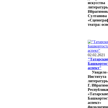
искусства
литератур
Ибрагимо
Султан
«Сценогр
театра: осн
02.02.2021
"Татарски
Башкортос
аспект"
Увидело с
Инстит
литератур
Г. Ибрагим
Республи
«Татар
Башкортос
аспект
филолог