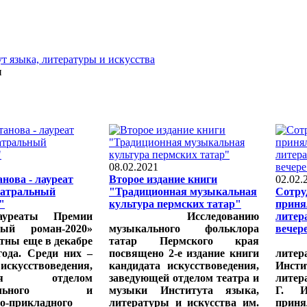
т языка, литературы и искусства
и
08.02.2021
анова - лауреат
Второе издание книги
02.02.
еатральный
"Традиционная музыкальная
Сотру
"
культура пермских татар"
приня
аты Премии
Исследованию
литер
ный роман-2020»
музыкального фольклора
вечер
стны еще в декабре
татар Пермского края
Сот
года. Среди них –
посвящено 2-е издание книги
литер
кусствоведения,
кандидата искусствоведения,
Инс
ющая отделом
заведующей отделом театра и
литер
зительного и
музыки Института языка,
Г. 
о-прикладного
литературы и искусства им.
при