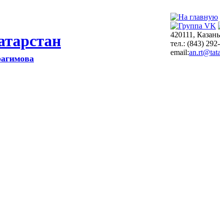
420111, Казань
атарстан
тел.: (843) 292
email:
an.rt@tata
рагимова