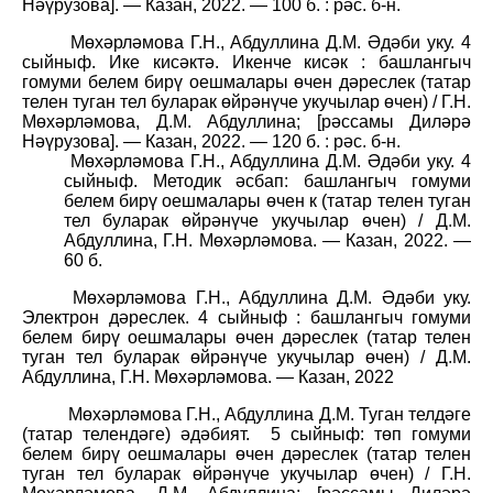
Нәүрузова]. — Казан, 2022. — 100 б. : рәс. б-н.
Мөхәрләмова Г.Н., Абдуллина Д.М. Әдәби уку. 4
сыйныф. Ике кисәктә. Икенче кисәк : башлангыч
гомуми белем бирү оешмалары өчен дәреслек (татар
телен туган тел буларак өйрәнүче укучылар өчен) / Г.Н.
Мөхәрләмова, Д.М. Абдуллина; [рәссамы Диләрә
Нәүрузова]. — Казан, 2022. — 120 б. : рәс. б-н.
Мөхәрләмова Г.Н., Абдуллина Д.М. Әдәби уку. 4
сыйныф. Методик әсбап: башлангыч гомуми
белем бирү оешмалары өчен к (татар телен туган
тел буларак өйрәнүче укучылар өчен) / Д.М.
Абдуллина, Г.Н. Мөхәрләмова. — Казан, 2022. —
60 б.
Мөхәрләмова Г.Н., Абдуллина Д.М. Әдәби уку.
Электрон дәреслек. 4 сыйныф : башлангыч гомуми
белем бирү оешмалары өчен дәреслек (татар телен
туган тел буларак өйрәнүче укучылар өчен) / Д.М.
Абдуллина, Г.Н. Мөхәрләмова. — Казан, 2022
Мөхәрләмова Г.Н., Абдуллина Д.М. Туган телдәге
(татар телендәге) әдәбият.
5 сыйныф: төп гомуми
белем бирү оешмалары өчен дәреслек (татар телен
туган тел буларак өйрәнүче укучылар өчен) / Г.Н.