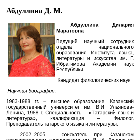
Абдуллина Д. М.
Абдуллина Дилария
Маратовна
Ведущий научный сотрудник
отдела национального
образования
Института языка,
литературы и искусства им. Г.
Ибрагимова
Академии наук
Республики
.
Кандидат филологических наук
Научная биография:
19
83
-
1988
гг. –
высшее образование:
Казанский
государственный университет им. В.И. Ульянова-
Ленина
, 198
8
г. Специальность – «
Т
атарский язык и
литература», квалификация –
Филолог.
Преподавате
ль татарского языка и литературы.
2002
–
2005
–
соискатель
при Казанском