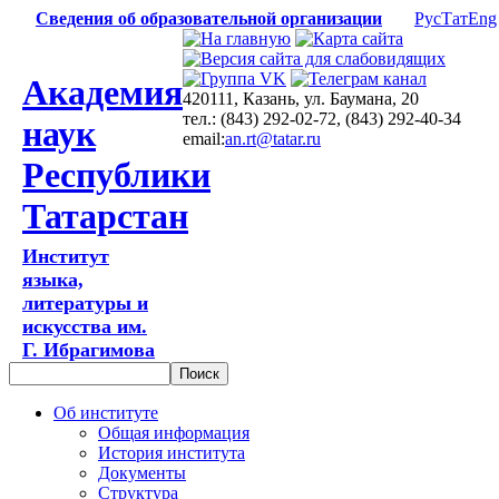
Сведения об образовательной организации
Рус
Тат
Eng
Академия
420111, Казань, ул. Баумана, 20
тел.: (843) 292-02-72, (843) 292-40-34
наук
email:
an.rt@tatar.ru
Республики
Татарстан
Институт
языка,
литературы и
искусства им.
Г. Ибрагимова
Об институте
Общая информация
История института
Документы
Структура