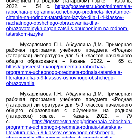
обучением на родном (татарском) языке. – Казань,
2022. – 54 с.
https://fgosreestr.ru/oop/primernaia-
rabochaia-programma-uchebnogo-predmeta-literaturnoe-
chtenie-na-rodnom-tatarskom-iazyke-dlia-1-4-klassov-
nachalnogo-obshchego-obrazovaniia-dlia-
obrazovatelnykh-organizatsii-s-obucheniem-na-rodnom-
tatarskom-iazyke
Мухарлямова Г.Н., Абдуллина Д.М. Примерная
рабочая программа учебного предмета «Родная
(татарская) литература» для 5-9 классов начального
общего образования. – Казань, 2022. – 65 с.
https://fgosreestr.ru/oop/primernaia-rabochaia-
programma-uchebnogo-predmeta-rodnaia-tatarskaia-
literatura-dlia-5-9-klassov-osnovnogo-obshchego-
obrazovaniia
Мухарлямова Г.Н., Абдуллина Д.М. Примерная
рабочая программа учебного предмета «Родная
(татарская) литература» для 5-9 классов начального
общего образования с обучением на родном
(татарском) языке. – Казань, 2022. –
79
с.
https://fgosreestr.ru/oop/primernaia-rabochaia-
programma-uchebnogo-predmeta-rodnaia-tatarskaia-
literatura-dlia-5-9-klassov-osnovnogo-obshchego-