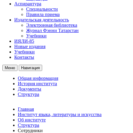
Аспирантура
Специальности
Правила приема
Издательская деятельность
Электронная библиотека
Журнал Фэнни Татарстан
Учебники
ИЯЛИ-85
Новые издания
Учебники
Контакты
Меню
Навигация
Общая информация
История института
Документы
Структура
Главная
Институт языка, литературы и искусства
Об институте
Структура
Сотрудники