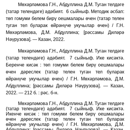
Мөхәрләмова Г.Н., Абдуллина Д.М. Туган телдәге
(татар телендәге) әдәбият.
6 сыйныф. Методик әсбап:
төп гомуми белем бирү оешмалары өчен (татар телен
туган тел буларак өйрәнүче укучылар өчен) / Г.Н.
Мөхәрләмова, Д.М. Абдуллина; [рәссамы Диләрә
Нәүрузова]. — Казан, 2022.
Мөхәрләмова Г.Н., Абдуллина Д.М. Туган телдәге
(татар телендәге) әдәбият.
7 сыйныф. Ике кисәктә.
Беренче кисәк : төп гомуми белем бирү оешмалары
өчен дәреслек (татар телен туган тел буларак
өйрәнүче укучылар өчен) / Г.Н. Мөхәрләмова, Д.М.
Абдуллина; [рәссамы Диләрә Нәүрузова]. — Казан,
2022. — 212 б. : рәс. б-н.
Мөхәрләмова Г.Н., Абдуллина Д.М. Туган телдәге
(татар телендәге) әдәбият.
7 сыйныф. Ике кисәктә.
Икенче кисәк : төп гомуми белем бирү оешмалары
өчен дәреслек (татар телен туган тел буларак
өйрәнүче укучылар өчен) / Г.Н. Мөхәрләмова, Д.М.
Абдуллина; [рәссамы Диләрә Нәүрузова]. — Казан,