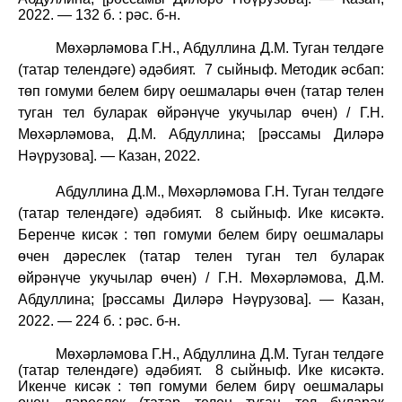
2022. — 132 б. : рәс. б-н.
Мөхәрләмова Г.Н., Абдуллина Д.М. Туган телдәге
(татар телендәге) әдәбият.
7 сыйныф. Методик әсбап:
төп гомуми белем бирү оешмалары өчен (татар телен
туган тел буларак өйрәнүче укучылар өчен) / Г.Н.
Мөхәрләмова, Д.М. Абдуллина; [рәссамы Диләрә
Нәүрузова]. — Казан, 2022.
Абдуллина Д.М., Мөхәрләмова Г.Н. Туган телдәге
(татар телендәге) әдәбият.
8 сыйныф. Ике кисәктә.
Беренче кисәк : төп гомуми белем бирү оешмалары
өчен дәреслек (татар телен туган тел буларак
өйрәнүче укучылар өчен) / Г.Н. Мөхәрләмова, Д.М.
Абдуллина; [рәссамы Диләрә Нәүрузова]. — Казан,
2022. — 224 б. : рәс. б-н.
Мөхәрләмова Г.Н., Абдуллина Д.М. Туган телдәге
(татар телендәге) әдәбият.
8 сыйныф. Ике кисәктә.
Икенче кисәк : төп гомуми белем бирү оешмалары