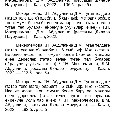
Мөхәрләмова, Д.М. Абдуллина; [рәссамы Диләрә
Нәүрузова]. — Казан, 2022. — 196 б. : рәс. б-н.
Мөхәрләмова Г.Н., Абдуллина Д.М. Туган телдәге
(татар телендәге) әдәбият.
5 сыйныф. Методик әсбап:
төп гомуми белем бирү оешмалары өчен (татар телен
туган тел буларак өйрәнүче укучылар өчен) / Г.Н.
Мөхәрләмова, Д.М. Абдуллина; [рәссамы Диләрә
Нәүрузова]. — Казан, 2022.
Мөхәрләмова Г.Н., Абдуллина Д.М. Туган телдәге
(татар телендәге) әдәбият.
6 сыйныф. Ике кисәктә.
Беренче кисәк : төп гомуми белем бирү оешмалары
өчен дәреслек (татар телен туган тел буларак
өйрәнүче укучылар өчен) / Г.Н. Мөхәрләмова, Д.М.
Абдуллина; [рәссамы Диләрә Нәүрузова]. — Казан,
2022. — 112 б. : рәс. б-н.
Мөхәрләмова Г.Н., Абдуллина Д.М. Туган телдәге
(татар телендәге) әдәбият.
6 сыйныф. Ике кисәктә.
Икенче кисәк : төп гомуми белем бирү оешмалары
өчен дәреслек (татар телен туган тел буларак
өйрәнүче укучылар өчен) / Г.Н. Мөхәрләмова, Д.М.
Абдуллина; [рәссамы Диләрә Нәүрузова]. — Казан,
2022. — 182 б. : рәс. б-н.