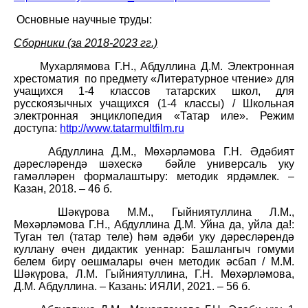
Основные научные труды:
Сборники (за 2018-2023 гг.)
Мухарлямова Г.Н., Абдуллина Д.М.
Электронная
хрестоматия по предмету «Литературное чтение» для
учащихся 1-4 классов татарских
школ, для
русскоязычных учащихся (1-4 классы) /
Школьная
электронная энциклопедия «Татар иле»
. Режим
доступа:
http://www.tatarmultfilm.ru
Абдуллина Д.М., Мөхәрләмова Г.Н.
Әдәбият
дәресләрендә шәхескә
бәйле универсаль уку
гамәлләрен формалаштыру
:
методик ярдәмлек. –
Казан, 2018. – 46 б.
Шәкүрова М.М., Гыйниятуллина Л.М.,
Мөхәрләмова Г.Н., Абдуллина Д.М. Уйна да, уйла да!:
Туган тел (татар теле) һәм әдәби уку дәресләрендә
куллану өчен дидактик уеннар: Башлангыч гомуми
белем бирү оешмалары өчен методик әсбап / М.М.
Шәкүрова, Л.М. Гыйниятуллина, Г.Н. Мөхәрләмова,
Д.М. Абдуллина. – Казань: ИЯЛИ, 2021. – 56 б.