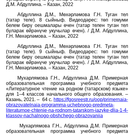
Д.М. Абдуллина. – Казан, 2022
Абдуллина Д.М., Мөхәрләмова Г.Н. Туган тел
(татар теле). 8 сыйныф. Видеодәрес: төп гомуми
белем бирү оешмалары өчен (татар телен туган тел
буларак өйрәнүче укучылар өчен). / Д.М. Абдуллина,
Г.Н. Мөхәрләмова. – Казан, 2022
Абдуллина Д.М., Мөхәрләмова Г.Н. Туган тел
(татар теле). 9 сыйныф. Видеодәрес: төп гомуми
белем бирү оешмалары өчен (татар телен туган тел
буларак өйрәнүче укучылар өчен). / Д.М. Абдуллина,
Г.Н. Мөхәрләмова. – Казан, 2022
Мухарлямова Г.Н., Абдуллина Д.М. Примерная
образовательная программа учебного предмета
«Литературное чтение на родном (татарском) языке»
для 1–4 классов начального общего образования. –
Казань, 2021. – 64 с.
https://fgosreestr.ru/oop/primernaia-
obrazovatelnaia-programma-uchebnogo-predmeta-
literaturnoe-chtenie-na-rodnom-tatarskom-iazyke-dlia-1-4-
klassov-nachalnogo-obshchego-obrazovaniia
Мухарлямова Г.Н., Абдуллина Д.М. Примерная
образовательная программа учебного предмета