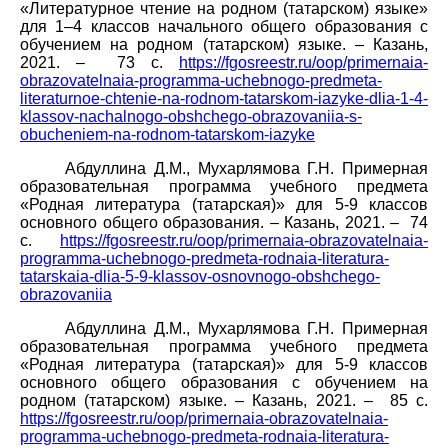
«Литературное чтение на родном (татарском) языке»
для 1–4 классов начального общего образования с
обучением на родном (татарском) языке. – Казань,
2021. – 73 с.
https://fgosreestr.ru/oop/primernaia-
obrazovatelnaia-programma-uchebnogo-predmeta-
literaturnoe-chtenie-na-rodnom-tatarskom-iazyke-dlia-1-4-
klassov-nachalnogo-obshchego-obrazovaniia-s-
obucheniem-na-rodnom-tatarskom-iazyke
Абдуллина Д.М., Мухарлямова Г.Н. Примерная
образовательная программа учебного предмета
«Родная литература (татарская)» для 5-9 классов
основного общего образования. – Казань, 2021. – 74
с.
https://fgosreestr.ru/oop/primernaia-obrazovatelnaia-
programma-uchebnogo-predmeta-rodnaia-literatura-
tatarskaia-dlia-5-9-klassov-osnovnogo-obshchego-
obrazovaniia
Абдуллина Д.М., Мухарлямова Г.Н. Примерная
образовательная программа учебного предмета
«Родная литература (татарская)» для 5-9 классов
основного общего образования с обучением на
родном (татарском) языке. – Казань, 2021. – 85 с.
https://fgosreestr.ru/oop/primernaia-obrazovatelnaia-
programma-uchebnogo-predmeta-rodnaia-literatura-