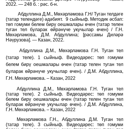
2022. — 248 б. : рәс. б-н.
Абдуллина Д.М., Мөхәрләмова Г.Н/ Туган телдәге
(татар телендәге) әдәбият.
9 сыйныф. Методик әсбап:
төп гомуми белем бирү оешмалары өчен (татар телен
туган тел буларак өйрәнүче укучылар өчен) / Г.Н.
Мөхәрләмова, Д.М. Абдуллина; [рәссамы Диләрә
Нәүрузова]. — Казан, 2022.
Абдуллина Д.М., Мөхәрләмова Г.Н. Туган тел
(татар теле). 1 сыйныф. Видеодәрес: төп гомуми
белем бирү оешмалары өчен (татар телен туган тел
буларак өйрәнүче укучылар өчен). / Д.М. Абдуллина,
Г.Н. Мөхәрләмова. – Казан, 2022
Абдуллина Д.М., Мөхәрләмова Г.Н. Туган тел
(татар теле). 2 сыйныф. Видеодәрес: төп гомуми
белем бирү оешмалары өчен (татар телен туган тел
буларак өйрәнүче укучылар өчен). / Д.М. Абдуллина,
Г.Н. Мөхәрләмова. – Казан, 2022
Мөхәрләмова Г.Н., Абдуллина Д.М. Туган тел
(татар теле). 3 сыйныф. Видеодәрес: төп гомуми