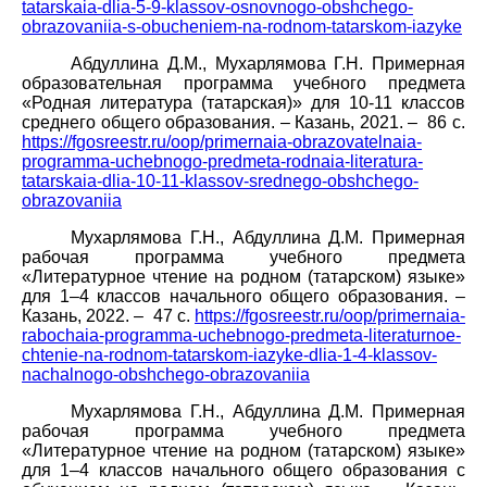
tatarskaia-dlia-5-9-klassov-osnovnogo-obshchego-
obrazovaniia-s-obucheniem-na-rodnom-tatarskom-iazyke
Абдуллина Д.М., Мухарлямова Г.Н. Примерная
образовательная программа учебного предмета
«Родная литература (татарская)» для 10-11 классов
среднего общего образования. – Казань, 2021. – 86 с.
https://fgosreestr.ru/oop/primernaia-obrazovatelnaia-
programma-uchebnogo-predmeta-rodnaia-literatura-
tatarskaia-dlia-10-11-klassov-srednego-obshchego-
obrazovaniia
Мухарлямова Г.Н., Абдуллина Д.М. Примерная
рабочая программа учебного предмета
«Литературное чтение на родном (татарском) языке»
для 1–4 классов начального общего образования. –
Казань, 2022. – 47 с.
https://fgosreestr.ru/oop/primernaia-
rabochaia-programma-uchebnogo-predmeta-literaturnoe-
chtenie-na-rodnom-tatarskom-iazyke-dlia-1-4-klassov-
nachalnogo-obshchego-obrazovaniia
Мухарлямова Г.Н., Абдуллина Д.М. Примерная
рабочая программа учебного предмета
«Литературное чтение на родном (татарском) языке»
для 1–4 классов начального общего образования с