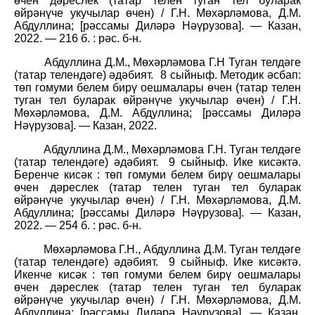
өчен дәреслек (татар телен туган тел буларак
өйрәнүче укучылар өчен) / Г.Н. Мөхәрләмова, Д.М.
Абдуллина; [рәссамы Диләрә Нәүрузова]. — Казан,
2022. — 216 б. : рәс. б-н.
Абдуллина Д.М., Мөхәрләмова Г.Н Туган телдәге
(татар телендәге) әдәбият.
8 сыйныф. Методик әсбап:
төп гомуми белем бирү оешмалары өчен (татар телен
туган тел буларак өйрәнүче укучылар өчен) / Г.Н.
Мөхәрләмова, Д.М. Абдуллина; [рәссамы Диләрә
Нәүрузова]. — Казан, 2022.
Абдуллина Д.М., Мөхәрләмова Г.Н. Туган телдәге
(татар телендәге) әдәбият.
9 сыйныф. Ике кисәктә.
Беренче кисәк : төп гомуми белем бирү оешмалары
өчен дәреслек (татар телен туган тел буларак
өйрәнүче укучылар өчен) / Г.Н. Мөхәрләмова, Д.М.
Абдуллина; [рәссамы Диләрә Нәүрузова]. — Казан,
2022. — 254 б. : рәс. б-н.
Мөхәрләмова Г.Н., Абдуллина Д.М. Туган телдәге
(татар телендәге) әдәбият.
9 сыйныф. Ике кисәктә.
Икенче кисәк : төп гомуми белем бирү оешмалары
өчен дәреслек (татар телен туган тел буларак
өйрәнүче укучылар өчен) / Г.Н. Мөхәрләмова, Д.М.
Абдуллина; [рәссамы Диләрә Нәүрузова]. — Казан,