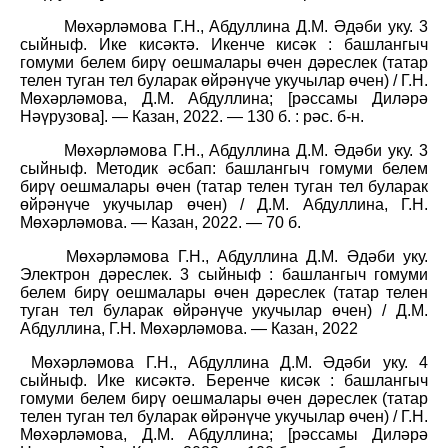
Мөхәрләмова Г.Н., Абдуллина Д.М. Әдәби уку. 3
сыйныф. Ике кисәктә. Икенче кисәк : башлангыч
гомуми белем бирү оешмалары өчен дәреслек (татар
телен туган тел буларак өйрәнүче укучылар өчен) / Г.Н.
Мөхәрләмова, Д.М.
Абдуллина; [рәссамы Диләрә
Нәүрузова]. — Казан, 2022. — 130 б. : рәс. б-н.
Мөхәрләмова Г.Н., Абдуллина Д.М. Әдәби уку. 3
сыйныф. Методик әсбап: башлангыч гомуми белем
бирү оешмалары өчен (татар телен туган тел буларак
өйрәнүче укучылар өчен) / Д.М. Абдуллина, Г.Н.
Мөхәрләмова. — Казан, 2022. — 70 б.
Мөхәрләмова Г.Н., Абдуллина Д.М. Әдәби уку.
Электрон дәреслек. 3 сыйныф : башлангыч гомуми
белем бирү оешмалары өчен дәреслек (татар телен
туган тел буларак өйрәнүче укучылар өчен) / Д.М.
Абдуллина, Г.Н. Мөхәрләмова. — Казан, 2022
Мөхәрләмова Г.Н., Абдуллина Д.М. Әдәби уку. 4
сыйныф. Ике кисәктә. Беренче кисәк : башлангыч
гомуми белем бирү оешмалары өчен дәреслек (татар
телен туган тел буларак өйрәнүче укучылар өчен) / Г.Н.
Мөхәрләмова, Д.М. Абдуллина; [рәссамы Диләрә