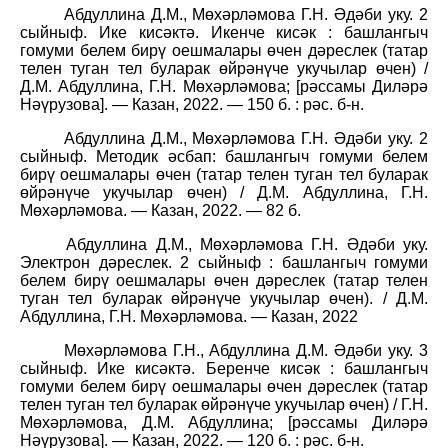
Абдуллина Д.М., Мөхәрләмова Г.Н. Әдәби уку. 2
сыйныф. Ике кисәктә. Икенче кисәк : башлангыч
гомуми белем бирү оешмалары өчен дәреслек (татар
телен туган тел буларак өйрәнүче укучылар өчен) /
Д.М. Абдуллина, Г.Н. Мөхәрләмова; [рәссамы Диләрә
Нәүрузова]. — Казан, 2022. — 150 б. : рәс. б-н.
Абдуллина Д.М., Мөхәрләмова Г.Н. Әдәби уку. 2
сыйныф. Методик әсбап: башлангыч гомуми белем
бирү оешмалары өчен (татар телен туган тел буларак
өйрәнүче укучылар өчен) / Д.М. Абдуллина, Г.Н.
Мөхәрләмова. — Казан, 2022. — 82 б.
Абдуллина Д.М., Мөхәрләмова Г.Н. Әдәби уку.
Электрон дәреслек. 2 сыйныф : башлангыч гомуми
белем бирү оешмалары өчен дәреслек (татар телен
туган тел буларак өйрәнүче укучылар өчен). / Д.М.
Абдуллина, Г.Н. Мөхәрләмова. — Казан, 2022
Мөхәрләмова Г.Н., Абдуллина Д.М. Әдәби уку. 3
сыйныф. Ике кисәктә. Беренче кисәк : башлангыч
гомуми белем бирү оешмалары өчен дәреслек (татар
телен туган тел буларак өйрәнүче укучылар өчен) / Г.Н.
Мөхәрләмова, Д.М.
Абдуллина; [рәссамы Диләрә
Нәүрузова]. — Казан, 2022. — 120 б. : рәс. б-н.