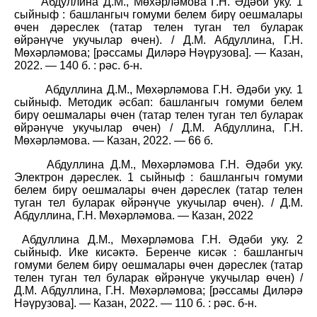
Абдуллина Д.М., Мөхәрләмова Г.Н. Әдәби уку. 1
сыйныф : башлангыч гомуми белем бирү оешмалары
өчен дәреслек (татар телен туган тел буларак
өйрәнүче укучылар өчен). / Д.М. Абдуллина, Г.Н.
Мөхәрләмова; [рәссамы Диләрә Нәүрузова]. — Казан,
2022. — 140 б. : рәс. б-н.
Абдуллина Д.М., Мөхәрләмова Г.Н. Әдәби уку. 1
сыйныф. Методик әсбап: башлангыч гомуми белем
бирү оешмалары өчен (татар телен туган тел буларак
өйрәнүче укучылар өчен) / Д.М. Абдуллина, Г.Н.
Мөхәрләмова. — Казан, 2022. — 66 б.
Абдуллина Д.М., Мөхәрләмова Г.Н. Әдәби уку.
Электрон дәреслек. 1 сыйныф : башлангыч гомуми
белем бирү оешмалары өчен дәреслек (татар телен
туган тел буларак өйрәнүче укучылар өчен). / Д.М.
Абдуллина, Г.Н. Мөхәрләмова. — Казан, 2022
Абдуллина Д.М., Мөхәрләмова Г.Н. Әдәби уку. 2
сыйныф. Ике кисәктә. Беренче кисәк : башлангыч
гомуми белем бирү оешмалары өчен дәреслек (татар
телен туган тел буларак өйрәнүче укучылар өчен) /
Д.М. Абдуллина, Г.Н. Мөхәрләмова; [рәссамы Диләрә
Нәүрузова]. — Казан, 2022. — 110 б. : рәс. б-н.