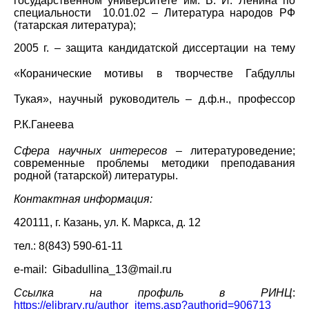
государственном университете
им. В. И. Ленина
по
специальности 10.01.02 – Литература народов РФ
(татарская литература);
2005
г. – защита кандидатск
ой
диссертаци
и
на тему
«Коранические мотивы в творчестве Габдуллы
Тукая»
, научный руководитель – д.ф.н., профессор
Р.К.Ганеева
Сфера научных интересов
–
литературоведение;
современные проблемы методики преподавания
родной
(татарской)
литературы.
Контактная информация:
420111, г. Казань, ул. К. Маркса, д. 12
тел.: 8(843) 590-61-11
e
-
mail
:
Gibadullina
_13@
mail
.
ru
Сс
ылка на профиль в РИНЦ
:
https
://
elibrary
.
ru
/
author
_
items
.
asp
?
authorid
=906713