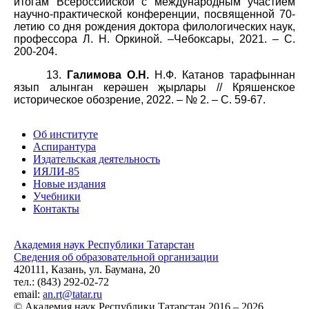
итогам Всероссийской с международным участием
научно-практической конференции, посвященной 70-
летию со дня рождения доктора филологических наук,
профессора Л. Н. Оркиной.
–
Чебоксары, 2021.
–
С.
200-204.
13.
Галимова О.Н.
Н.Ф. Катанов тарафыннан
язып алынган керәшен җырлары // Кряшенское
историческое обозрение, 2022.
–
№ 2.
–
С. 59-67.
Об институте
Аспирантура
Издательская деятельность
ИЯЛИ-85
Новые издания
Учебники
Контакты
Академия наук Республики Татарстан
Сведения об образовательной организации
420111, Казань, ул. Баумана, 20
тел.: (843) 292-02-72
email:
an.rt@tatar.ru
© Академия наук Республики Татарстан 2016 – 2026