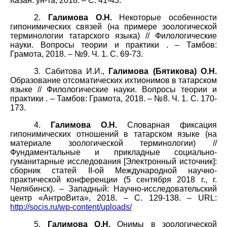
Казан. ун-та, 2018. – С. 41-43.
2.
Галимова О.Н.
Некоторые особенности
гипонимических связей (на примере зоологической
терминологии татарского языка)
// Филологические
науки. Вопросы теории и практики . – Тамбов:
Грамота, 2018.
–
№9. Ч. 1. С. 69-73.
3.
Сабитова
И
.
И
.
,
Галимова
(Бятикова)
О
.
Н
.
Образование отсоматических ихтионимов в татарском
языке // Филологические науки. Вопросы теории и
практики . – Тамбов: Грамота, 2018.
–
№8. Ч. 1. С. 170-
173.
4.
Галимова О.Н.
Словарная фиксация
гипонимических отношений в татарском языке (на
материале зоологической терминологии)
//
Фундаментальные и прикладные социально
-
гуманитарные исследования [Электронный источник]:
сборник статей II-ой Международной научно-
практической конференции (5 сентября 2018 г., г.
Челябинск). – Западный: Научно-исследовательский
центр «АнтроВита», 2018. –
С
.
129-138.
– URL:
http://socis.ru/wp-content/uploads/
5.
Галимова О.Н.
Онимы в зоологической