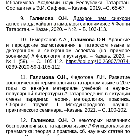
Ибрагимова Академии наук Республики Татарстан.
Составитель Э.И. Сафина. – Казан
ь,
2019. –С. 65-67.
9.
Галимова О.Н
.
Диахрон һәм синхрон
аспектларда хайван атамалары синонимиясе
// Фәнни
Татарстан. – Казан, 2020. – №2. – Б. 103-113.
10.
Тимерханов А.А.,
Галимова О.Н.
Арабские
и персидские заимствования в татарском языке в
диахронном и синхронном аспектах (на примере
зоонимов) // Филология и культура. – Казань, 2020. –
№1 (59). – С. 105-112.
https://doi.org/10.26907/2074-
0239-2020-59-1-105-112
11.
Галимова О.Н
., Федотова Л.Н. Развитие
зоологической терминологии в татарском языке в 20-е
годы хх века(на материале учебной и научно-
популярной литературы) // Татароведение в ситуации
смены парадигм: теория, методология, практика.
Сборник трудов I Международного научно-
практического семинара.
–
Казань, 2021.
–
С. 100-102.
12.
Галимова О.Н.
О некоторых названиях
беспозвоночных в татарском языке // Функциональная
грамматика: теория и практика. сб. научных статей по