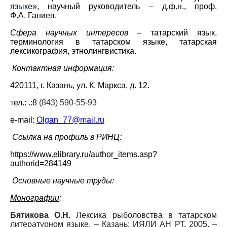
языке
»
, научный руководитель – д.ф.н., проф.
Ф.А. Ганиев.
Сфера научных интересов
–
татарский язык,
терминология в татарском языке, татарская
лексикография, этнолингвистика.
Контактная информация:
420111, г. Казань, ул. К. Маркса, д. 12
.
тел.: .:8
(843) 590-55-93
e
-
mail
:
Olgan
_77@
mail
.
ru
Ссылка на профиль в РИНЦ:
https://www.elibrary.ru/author_items.asp?
authorid=284149
Основные научные труды:
Монографии
:
Бятикова О.Н.
Лексика рыболовства в татарском
литературном языке. – Казань: ИЯЛИ АН РТ, 2005. –