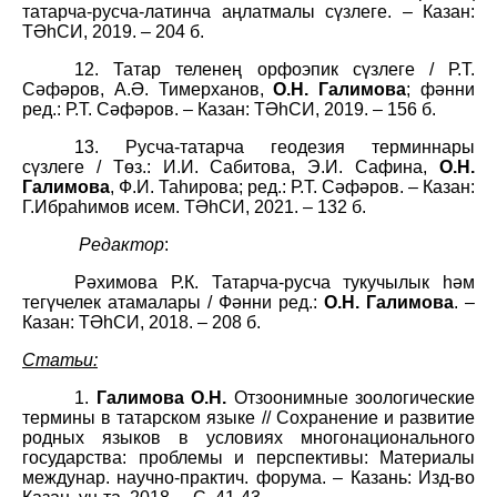
татарча-русча-латинча аңлатмалы сүзлеге. – Казан:
ТӘһСИ, 2019. – 204 б.
12. Татар теленең орфоэпик сүзлеге / Р.Т.
Сәфәров, А.Ә. Тимерханов,
О.Н. Галимова
; фәнни
ред.: Р.Т. Сәфәров. – Казан: ТӘһСИ, 2019. – 156 б.
13. Русча-татарча геодезия терминнары
сүзлеге / Төз.: И.И. Сабитова, Э.И. Сафина,
О.Н.
Галимова
, Ф.И. Таһирова; ред.: Р.Т. Сәфәров. – Казан:
Г.Ибраһимов исем. ТӘһСИ, 2021. – 132 б.
Редактор
:
Рәхимова Р.К. Татарча-русча тукучылык һәм
тегүчелек атамалары / Фәнни ред.:
О.Н. Галимова
. –
Казан: ТӘһСИ, 2018. – 208 б.
Статьи:
1.
Галимова О.Н.
Отзоонимные зоологические
термины в татарском языке // Сохранение и развитие
родных языков в условиях многонационального
государства: проблемы и перспективы: Материалы
междунар. научно-практич. форума. – Казань: Изд-во