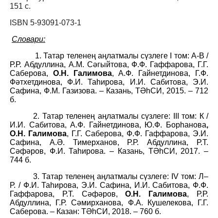
151 с.
ISBN 5-93091-073-1
Словари:
1. Татар теленең аңлатмалы сүзлеге I том: А-В /
Р.Р. Абдуллина, А.М. Сәгыйтова, Ф.Ф. Гаффарова, Г.Г.
Саберова,
О.Н. Галимова
, А.Ф. Гайнетдинова, Г.Ф.
Фәтхетдинова, Ф.И. Таһирова, И.И. Сабитова, Э.И.
Сафина, Ф.М. Газизова. – Казань, ТӘһСИ, 2015. – 712
б.
2. Татар теленең аңлатмалы сүзлеге: III том: К /
И.И. Сабитова, А.Ф. Гайнетдинова, Ю.Ф. Борһанова
,
О.Н. Галимова
, Г.Г. Саберова, Ф.Ф. Гаффарова, Э.И.
Сафина, А.Ә. Тимерханов, Р.Р. Абдуллина, Р.Т.
Сәфәров, Ф.И. Таһирова. – Казань, ТӘһСИ, 2017. –
744 б.
3. Татар теленең аңлатмалы сүзлеге: IV том: Л–
Р. / Ф.И. Таһирова, Э.И. Сафина, И.И. Сабитова, Ф.Ф.
Гаффарова, Р.Т. Сәфәров,
О.Н. Галимова
, Р.Р.
Абдуллина, Г.Р. Сәмирханова, Ф.А. Кушелекова, Г.Г.
Саберова. – Казан: ТӘһСИ, 2018. – 760 б.