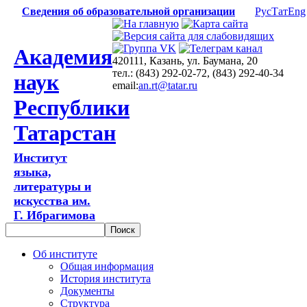
Сведения об образовательной организации
Рус
Тат
Eng
Академия
420111, Казань, ул. Баумана, 20
тел.: (843) 292-02-72, (843) 292-40-34
наук
email:
an.rt@tatar.ru
Республики
Татарстан
Институт
языка,
литературы и
искусства им.
Г. Ибрагимова
Об институте
Общая информация
История института
Документы
Структура