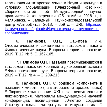
терминологии татарского языка // Наука и культура в
условиях глобализации [Электронный источник]:
сборник статей II-ой Международной научно-
практической конференции (25 октября 2018 г., г.
Челябинск). – Западный: Научно-исследовательский
центр «АнтроВита», 2018. – 359 с. – URL:
http://soc-
is.ru/wp-content/uploads/Наука-и-культура-вусловиях-
глобализации
6.
Галимова О.Н.
, Сабитова И.И.
Отсоматические инсектонимы в татарском языке //
Филологические науки. Вопросы теории и практики.
2019. Т. 12. № 5. С. 162-165.
7.
Галимова О.Н.
Названия пресмыкающихся в
татарском языке: синхронный и диахронный аспекты
// Филологические науки. Вопросы теории и практики,
2019. – Т. 12. № 4. – С. 209-213.
8.
Галимова О.Н.
О родовом компоненте в
названиях животных (на материале татарского языка)
// Тюркское языкознание XXI века: лексикология и
лексикография. Материалы международной научной
конференции, посвященной 80-летию создания
Института языка, литературы и искусства им. Г.