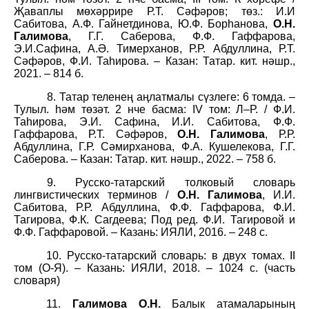
Җаваплы мөхәррире Р.Т. Сәфәров; төз.: И.И
Сабитова, А.Ф. Гайнетдинова, Ю.Ф. Борһанова,
О.Н.
Галимова
, Г.Г. Саберова, Ф.Ф. Гаффарова,
Э.И.Сафина, А.Ә. Тимерханов, Р.Р. Абдуллина, Р.Т.
Сәфәров, Ф.И. Таһирова. – Казан: Татар. кит. нәшр.,
2021. – 814 б.
8. Татар теленең аңлатмалы сүзлеге: 6 томда. –
Тулыл. һәм төзәт. 2 нче басма: IV том: Л–Р. / Ф.И.
Таһирова, Э.И. Сафина, И.И. Сабитова, Ф.Ф.
Гаффарова, Р.Т. Сәфәров,
О.Н. Галимова
, Р.Р.
Абдуллина, Г.Р. Сәмирханова, Ф.А. Кушелекова, Г.Г.
Саберова. – Казан: Татар. кит. нәшр., 2022. – 758 б.
9. Русско-татарский толковый словарь
лингвистических терминов /
О.Н. Галимова
, И.И.
Сабитова, Р.Р. Абдуллина, Ф.Ф. Гаффарова, Ф.И.
Тагирова, Ф.К. Сагдеева; Под ред. Ф.И. Тагировой и
Ф.Ф. Гаффаровой. –
Казань: И
ЯЛИ
, 2016. – 248 с.
10.
Русско-татарский словарь: в двух томах. II
том (О-Я). – Казань: ИЯЛИ, 2018. – 1024 с.
(часть
словаря)
11.
Галимова О.Н.
Балык атамаларының