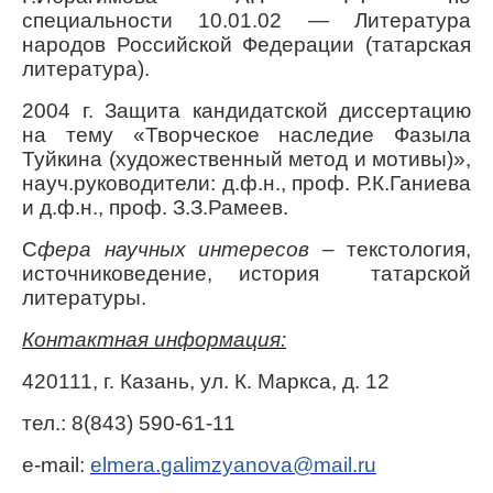
специальности
10.01.02 — Литература
народов Российской Федерации (татарская
литература).
2004 г. За
щита кандидатской диссертацию
на тему «Творческое наследие Фазыла
Туйкина (художественный метод и мотивы)»,
науч.руководители: д.ф.н., проф. Р.К.Ганиева
и д.ф.н., проф. З.З.Рамеев.
С
фера научных интересов –
текстология,
источниковедение, история татарской
литературы
.
Контактная информация:
420111, г. Казань, ул. К. Маркса, д. 12
тел.: 8(843) 590-61-11
e
-
mail
:
elmera
.
galimzyanova
@
mail
.
ru