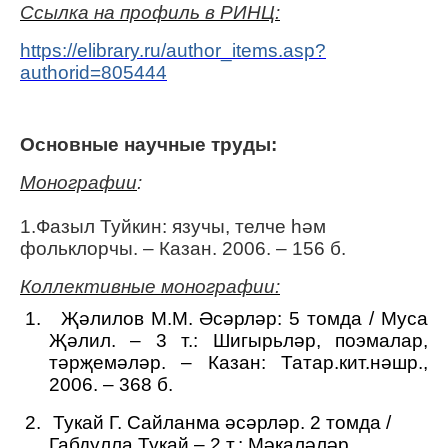
Ссылка на профиль в РИНЦ:
https://elibrary.ru/author_items.asp?
authorid=805444
Основные научные труды:
Монографии
:
1.Фазыл Туйкин: язучы, телче һәм
фольклорчы. – Казан. 2006. – 156 б.
Коллектив
ные
монографии:
1.
Җәлилов М.М. Әсәрләр: 5 томда / Муса
Җәлил. – 3 т.: Шигырьләр, поэмалар,
тәрҗемәләр. – Казан: Татар.кит.нәшр.,
2006. – 368 б.
2.
Тукай Г. Сайланма әсәрләр. 2 томда /
Габдулла Тукай.– 2 т.: Мәкаләләр,