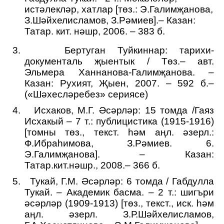
истәлекләр, хатлар [төз.: Э.Галимҗанова,
З.Шәйхелисламов, З.Рәмиев].– Казан:
Татар. кит. нәшр, 2006. – 383 б.
3.
Бертуган Туйкиннар: тарихи-
документаль җыентык / Төз.– авт.
Эльмера Ханнанова-Галимҗанова. –
Казан: Рухият, Җыен, 2007. – 592 б.–
(«Шәхесләребез» сериясе)
4.
Исхаков, М.Г. Әсәрләр: 15 томда /Гаяз
Исхакый – 7 т.: публицистика (1915-1916)
[томны төз., текст. һәм аңл. әзерл.:
Ф.Ибраһимова, З.Рәмиев. 6.
Э.Галимҗанова]. – Казан:
Татар.кит.нәшр., 2008.– 366 б.
5.
Тукай, Г.М. Әсәрләр: 6 томда / Габдулла
Тукай. – Академик басма. – 2 т.: шигъри
әсәрләр (1909-1913) [төз., текст., иск. һәм
аңл. әзерл. З.Р.Шәйхелисламов,