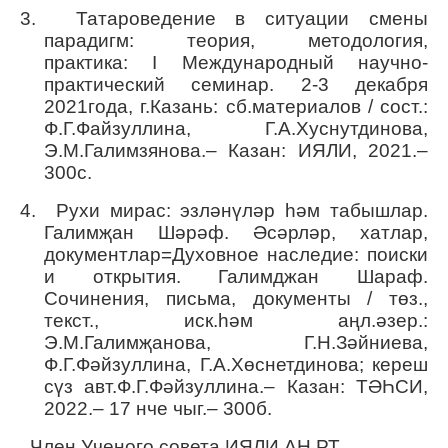
3. Татароведение в ситуации смены
парадигм: теория, методология,
практика:
I
Международный научно-
практический семинар. 2-3 декабря
2021года, г.Казань: сб.материалов / сост.:
Ф.Г.Файзуллина, Г.А.Хуснутдинова,
Э.М.Галимзянова.– Казан: ИЯЛИ, 2021.–
300с.
4. Рухи мирас: эзләнүләр һәм табышлар.
Галимҗан Шәрәф. Әсәрләр, хатлар,
документлар
=
Духовное наследие: поиски
и открытия. Галимджан Шараф.
Сочинения, письма, документы / төз.,
текст., иск.һәм аңл.әзер.:
Э.М.Галимҗанова, Г.Н.Зәйниева,
Ф.Г.Фәйзуллина, Г.А.Хөснетдинова; кереш
сүз авт.Ф.Г.Фәйзуллина.– Казан: ТӘҺСИ,
2022.– 17 нче чыг.– 300б.
Член Ученого совета ИЯЛИ АН РТ.