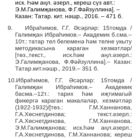
иск. Һәм аңл. әзерл., кереш сүз авт.:
Э.М.Галимҗанова, Ф.Г.Фәйзуллина]. –
Казан: Татар. кит. нәшр., 2016. – 471 б.
9.
Ибраһимов, Г.Г. Әсәрләр: 15томда /
Галимҗан Ибраһимов.– Академик б.сма.–
10т.: татар тел белеменә һәм телне укыту
методикасына караган хезмәтләр/
[төз.,текст., иск.һәм аңл.әзерл.:
Э.Галимҗанова, Ф.Фәйзуллина].– Казан:
Татар.кит.нәшр., 2019.– 351 б.
10.
Ибраһимов, Г.Г. Әсәрләр: 15томда /
Галимҗан Ибраһимов.– Академик
басма.–12т.: тарих һәм иҗтимагый
фикергә караган мәкаләләр, хезмәтләр
(1922-1932)/[төз.: Г.М.Ханнанова,
Г.А.Хөснетдинова; текст.әзерл.:
Г.А.Хөснетдинова, Г.М.Ханнанова,
Э.М.Галимҗанова; иск.һәм аңл.әзерл.:
Г.А.Хөснетдинова, Г.М.Ханнанова; кереш