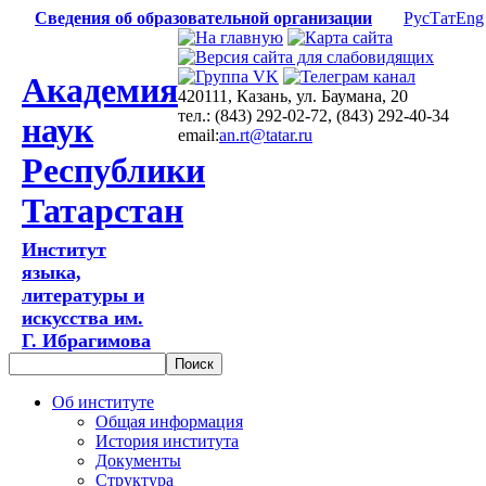
Сведения об образовательной организации
Рус
Тат
Eng
Академия
420111, Казань, ул. Баумана, 20
тел.: (843) 292-02-72, (843) 292-40-34
наук
email:
an.rt@tatar.ru
Республики
Татарстан
Институт
языка,
литературы и
искусства им.
Г. Ибрагимова
Об институте
Общая информация
История института
Документы
Структура