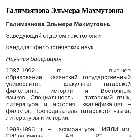
Галимзянова Эльмера Махмутовна
Галимзянова Эльмера Махмутовна
Заведующий отделом текстологии
Кандидат филологических наук
Научная биография
1987-1992 гг. – высшее
образование: Казанский государственный
университет,
факультет татарской
филологии, истории и Восточных
языков
.
Специальность – татарский язык,
литература и история, квалификация –
филолог. Преподаватель татарского языка,
литературы и истории.
1993-1996
гг. –
аспирантур
а
ИЯЛИ им.
Г.Ибрагимова АН РТ
по