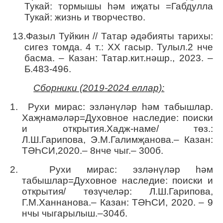
Тукай: тормышы һәм иҗаты =Габдулла
Тукай: жизнь и творчество.
13.
Фазыл Туйкин // Татар әдәбияты тарихы:
сигез томда. 4 т.: XX гасыр. Тулыл.2 нче
басма. – Казан: Татар.кит.нәшр., 2023. –
Б.483-496.
Сборники (2019-2024 еллар):
1. Рухи мирас: эзләнүләр һәм табышлар.
Хаҗнамәләр
=
Духовное наследие: поиски
и открытия.Хадж-наме/ төз.:
Л.Ш.Гарипова, Э.М.Галимҗанова.– Казан:
ТӘҺСИ,2020.– 8нче чыг.– 300б.
2. Рухи мирас: эзләнүләр һәм
табышлар=Духовное наследие: поиски и
открытия/ төзүчеләр: Л.Ш.Гарипова,
Г.М.Ханнанова.– Казан: ТӘҺСИ, 2020. – 9
нчы чыгарылыш.–304б.