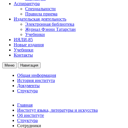
Аспирантура
Специальности
Правила приема
Издательская деятельность
Электронная библиотека
Журнал Фэнни Татарстан
Учебники
ИЯЛИ-85
Новые издания
Учебники
Контакты
Меню
Навигация
Общая информация
История института
Документы
Структура
Главная
Институт языка, литературы и искусства
Об институте
Структура
Сотрудники