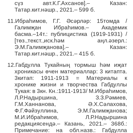
сүз авт.К.Г.Ахсанов].– Казан:
Татар.кит.нәшр., 2021.– 599 б.
11.
Ибраһимов, Г.Г. Әсәрләр: 15томда /
Галимҗан Ибраһимов.– Академик
басма.–14т.: публицистика (1919-1931) /
[төз.,текст.,иск.һәм аңл.әзерл.:
Э.М.Галимҗанова].– Казан:
Татар.кит.нәшр., 2021.– 415 б.
12.
Габдулла Тукайның тормыш һәм иҗат
хроникасы өчен материаллар: 3 китапта.
3китап: 1911-1913 = Материалы к
хронике жизни и творчества Габдуллы
Тукая: в 3кн. Кн.:1911-1913/ М.Ибраһимов,
Л.Р.Надыршина, З.З.Рәмиев,
Г.М.Ханнанова, Ә.Х.Сәлахова,
Ф.Г.Фәйзуллина, Э.М.Галимҗанова;
М.И.Ибраһимов, Л.Р.Надыршина
редакциясендә.– Казань, 2021.– 368б.:
Примечание: на обл.назв.: Габдулла