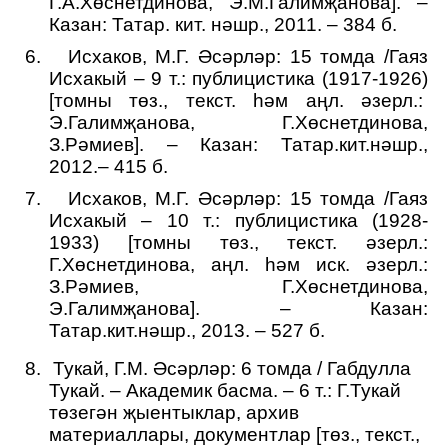
Г.А.Хөснетдинова, Э.М.Галимҗанова]. –
Казан: Татар. кит. нәшр., 2011. – 384 б.
6.
Исхаков, М.Г. Әсәрләр: 15 томда /Гаяз
Исхакый – 9 т.: публицистика (1917-1926)
[томны төз., текст. һәм аңл. әзерл.:
Э.Галимҗанова, Г.Хөснетдинова,
З.Рәмиев]. – Казан: Татар.кит.нәшр.,
2012.– 415 б.
7.
Исхаков, М.Г. Әсәрләр: 15 томда /Гаяз
Исхакый – 10 т.: публицистика (1928-
1933) [томны төз., текст. әзерл.:
Г.Хөснетдинова, аңл. һәм иск. әзерл.:
З.Рәмиев, Г.Хөснетдинова,
Э.Галимҗанова]. – Казан:
Татар.кит.нәшр., 2013. – 527 б.
8.
Тукай, Г.М. Әсәрләр: 6 томда / Габдулла
Тукай. – Академик басма. – 6 т.: Г.Тукай
төзегән җыентыклар, архив
материаллары, документлар [төз., текст.,