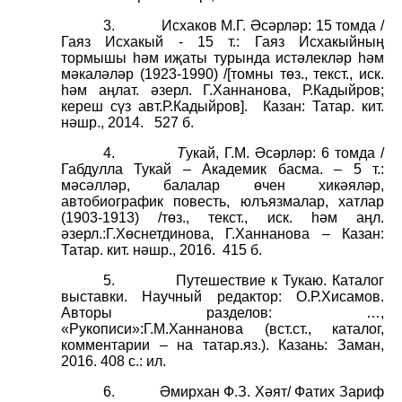
3.
Исхаков М.Г. Әсәрләр: 15 томда /
Гаяз Исхакый - 15 т.: Гаяз Исхакыйның
тормышы һәм иҗаты турында истәлекләр һәм
мәкаләләр (1923-1990) /[томны төз., текст., иск.
һәм аңлат. әзерл. Г.Ханнанова, Р.Кадыйров;
кереш сүз авт.Р.Кадыйров].
Казан: Татар. кит.
нәшр., 2014.
527 б.
4.
Т
укай, Г.М. Әсәрләр: 6 томда /
Габдулла Тукай – Академик басма. – 5 т.:
мәсәлләр, балалар өчен хикәяләр,
автобиографик повесть, юлъязмалар, хатлар
(1903-1913) /төз., текст., иск. һәм аңл.
әзерл.:Г.Хөснетдинова, Г.Ханнанова – Казан:
Татар. кит. нәшр., 2016.
415 б.
5.
Путешествие к Тукаю. Каталог
выставки. Научный редактор: О.Р.Хисамов.
Авторы разделов: …,
«Рукописи»:Г.М.Ханнанова (вст.ст., каталог,
комментарии – на татар.яз.). Казань: Заман,
2016. 408 с.: ил.
6.
Әмирхан Ф.З. Хәят/ Фатих Зариф