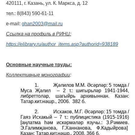
420111, г. Казань, ул. К. Маркса, д. 12
тел.: 8(843) 590-61-11
e
-
mail
:
ghan
2003@
mail
.
ru
Ссылка на профиль в РИНЦ:
https://elibrary.ru/author_items.asp?authorid=938189
Основные научные труды
:
Коллективные м
онографии
:
1.
Җәлилов М.М. Әсәрләр: 5 томда /
Муса Җәлил
– 2 т.: шигырьләр 1941-1944,
либреттолар, шагыйрь архивыннан. Казан:
Татар.кит.нәшр., 2006.
382 б.
2.
Исхаков, М.Г. Әсәрләр: 15 томда /
Гаяз Исхакый – 7 т.: публицистика (1915-1916)
[аңлатма һәм искәрмәләр язучы.: З.Рәмиев.
Э.Галимҗанова, Г.Ханнанова, Ф.Кадыйрова]
Казан: Татар.кит.нәшр., 2008. 366 б.