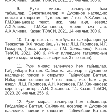
А.Х.Алиева.
Казан: ТӘһСИ, 2021. 13 нче чыг. 300 б.
9. Рухи мирас: эзләнүләр һәм
табышлар. Сәяхәтнамәләр = Духовное наследие:
поиски и открытия. Путешествия / төз.: А.Х.Алиева,
Г.М.Ханнанова; текст., иск. һәм аңл. әзерл.:
А.Х.Алиева, Г.М.Ханнанова; кереш сүз авт.
А.Х.Алиева.
Казан: ТӘһСИ, 2021. 14 нче чыг. 300 б.
10. Татар вакытлы матбугаты сәхифәләрендә
Төркестан (XX гасыр башы) / төз.: Л.Ш. Гарипова, И.Г.
Гомәров; (текст. әзерл.: ...
Г.М. Ханнанова
). Казан:
ТәһСИ, 2021. 240 б. («Чит илләрдәге татарларның
тарихи-мәдәни мирасы» сериясе. 3 нче китап).
11. Рухи мирас: эзләнүләр һәм табышлар.
Габделбари Баттал. Сайланма әсәрләр = Духовное
наследие: поиски и открытия. Габдулбари Баттал.
Избарнные сочинения / төз. текст., иск. һәм аңл.
әзерл.: Л.Ш. Гарипова, А.Н. Хәсәнова, Г.М. Ханнанова;
кереш сүз авторы А.Н. Хәсәнова. Т.1. Казан: ТәһСИ,
2023. 20 нче чыг. 256
б.
12. Рухи мирас: эзләнүләр һәм табышлар.
Габделбари Баттал. Сайланма әсәрләр = Духовное
наследие: поиски и открытия. Габдулбари Баттал.