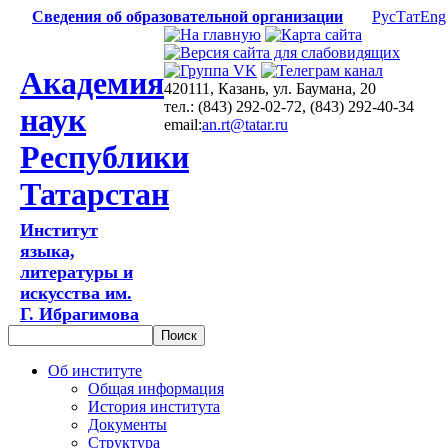
Сведения об образовательной организации
Рус
Тат
Eng
Академия
420111, Казань, ул. Баумана, 20
тел.: (843) 292-02-72, (843) 292-40-34
наук
email:
an.rt@tatar.ru
Республики
Татарстан
Институт
языка,
литературы и
искусства им.
Г. Ибрагимова
Об институте
Общая информация
История института
Документы
Структура