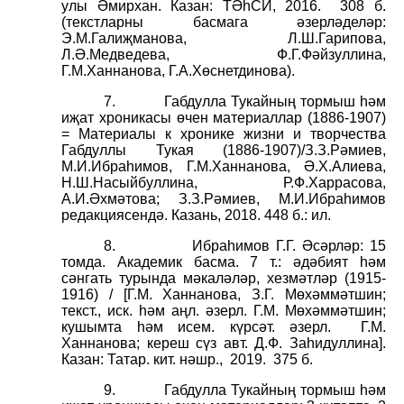
улы Әмирхан. Казан: ТӘһСИ, 2016.
308 б.
(текстларны басмага әзерләделәр:
Э.М.Галиҗманова, Л.Ш.Гарипова,
Л.Ә.Медведева, Ф.Г.Фәйзуллина,
Г.М.Ханнанова, Г.А.Хөснетдинова).
7.
Габдулла Тукайның тормыш һәм
иҗат хроникасы өчен материаллар (1886-1907)
= Материалы к хронике жизни и творчества
Габдуллы Тукая (1886-1907)/З.З.Рәмиев,
М.И.Ибраһимов, Г.М.Ханнанова, Ә.Х.Алиева,
Н.Ш.Насыйбуллина, Р.Ф.Харрасова,
А.И.Әхмәтова; З.З.Рәмиев, М.И.Ибраһимов
редакциясендә. Казань, 2018. 448 б.: ил.
8.
Ибраһимов Г.Г. Әсәрләр: 15
томда. Академик басма. 7 т.: әдәбият һәм
сәнгать турында мәкаләләр, хезмәтләр (1915-
1916) / [Г.М. Ханнанова, З.Г. Мөхәммәтшин;
текст., иск. һәм аңл. әзерл. Г.М. Мөхәммәтшин;
кушымта һәм исем. күрсәт. әзерл.
Г.М.
Ханнанова; кереш сүз авт. Д.Ф. Заһидуллина].
Казан: Татар. кит. нәшр.,
2019.
375 б.
9.
Габдулла Тукайның тормыш һәм