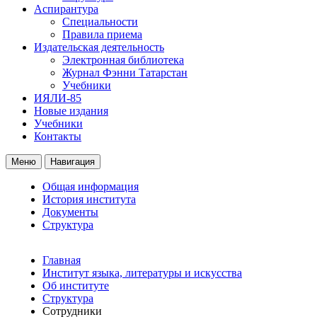
Аспирантура
Специальности
Правила приема
Издательская деятельность
Электронная библиотека
Журнал Фэнни Татарстан
Учебники
ИЯЛИ-85
Новые издания
Учебники
Контакты
Меню
Навигация
Общая информация
История института
Документы
Структура
Главная
Институт языка, литературы и искусства
Об институте
Структура
Сотрудники