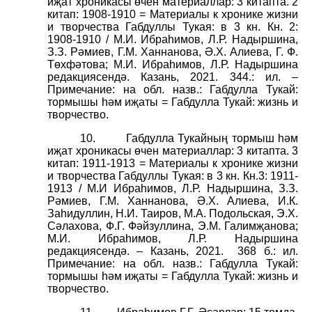
иҗат хроникасы өчен материаллар: 3 китапта. 2
китап: 1908-1910 = Материалы к хронике жизни
и творчества Габдуллы Тукая: в 3 кн. Кн. 2:
1908-1910 / М.И. Ибраһимов, Л.Р. Надыршина,
З.З. Рәмиев, Г.М. Ханнанова, Ә.Х. Алиева, Г. Ф.
Төхфәтова; М.И. Ибраһимов, Л.Р. Надыршина
редакциясендә. Казань, 2021. 344.: ил. –
Примечание: на обл. назв.: Габдулла Тукай:
тормышы һәм иҗаты = Габдулла Тукай: жизнь и
творчество.
10.
Габдулла Тукайның тормыш һәм
иҗат хроникасы өчен материаллар: 3 китапта. 3
китап: 1911-1913 = Материалы к хронике жизни
и творчества Габдуллы Тукая: в 3 кн. Кн.3: 1911-
1913 / М.И Ибраһимов, Л.Р. Надыршина, З.З.
Рәмиев, Г.М. Ханнанова, Ә.Х. Алиева, И.К.
Заһидуллин, Н.И. Таиров, М.А. Подольская, Э.Х.
Сәлахова, Ф.Г. Фәйзуллина, Э.М. Галимҗанова;
М.И. Ибраһимов, Л.Р. Надыршина
редакциясендә. – Казань, 2021.
368 б.: ил.
Примечание: на обл. назв.: Габдулла Тукай:
тормышы һәм иҗаты = Габдулла Тукай: жизнь и
творчество.