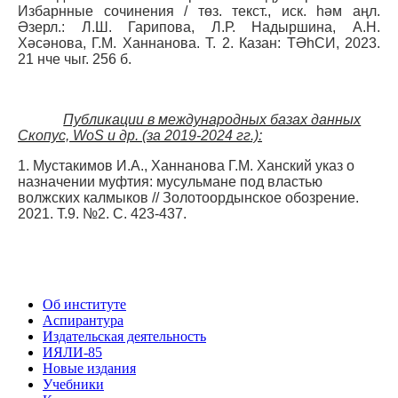
Избарнные сочинения / төз. текст., иск. һәм аңл.
Әзерл.: Л.Ш. Гарипова, Л.Р. Надыршина, А.Н.
Хәсәнова, Г.М. Ханнанова. Т. 2. Казан: ТӘһСИ, 2023.
21 нче чыг. 256 б.
Публикации в международных базах данных
Скопус, WoS и др. (за 2019-2024 гг.):
1. Мустакимов И.А., Ханнанова Г.М. Ханский указ о
назначении муфтия: мусульмане под властью
волжских калмыков // Золотоордынское обозрение.
2021. Т.9. №2. С. 423-437.
Об институте
Аспирантура
Издательская деятельность
ИЯЛИ-85
Новые издания
Учебники