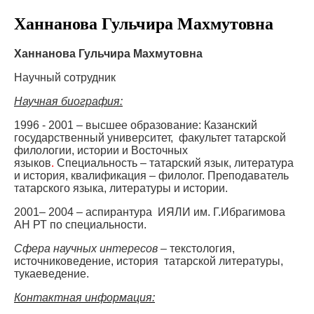
Ханнанова Гульчира Махмутовна
Ханнанова Гульчира Махмутовна
Научный сотрудник
Научная биография:
1996 - 2001 – высшее образование: Казанский
государственный университет,
факультет татарской
филологии, истории и Восточных
языков
.
Специальность –
татарский язык, литература
и история, квалификация – филолог. Преподаватель
татарского языка, литературы и истории.
2001– 2004 –
аспирантур
а
ИЯЛИ им. Г.Ибрагимова
АН РТ
по специальности.
Сфера научных интересов –
текстология,
источниковедение, история татарской литературы
,
тукаеведение.
К
онтактная информация: