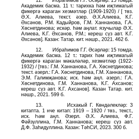
11.
Ибраһимов Г.Г. Әсәрләр: 15 томда.
Академик басма. 11 т.: тарихка һәм иҗтимагый
фикергә караган хезмәтләр (1909-1920) / [ төз.
Ә.Х. Алиева, текст. әзер. Ә.Х.Алиева, К.Г.
Әхсәнов, Р.М. Кадыйров, Г.М. Ханнанова, Г.А.
Хөснетдинова; искәр. һәм аңлат. язучылар Ә.Х.
Алиева, К.Г. Әхсәнов, Р.М.; кереш сүз авт. К.Г.
Әхсәнов]. Казан: Татар. кит. нәшр., 2021. 462 б.
12.
Ибраһимов Г.Г. Әсәрләр: 15 томда.
Академик басма. 12 т.: тарих һәм иҗтимагый
фикергә караган мәкаләләр, хезмәтләр (1922-
1932) / [төз.: Г.М. Ханнанова, Г.А. Хөснетдинова;
текст. әзерл.: Г.А. Хөснетдинова, Г.М. Ханнанова,
Э.М. Галимҗанова; иск. һәм аңл. әзерл.: Г.А.
Хөснетдинова, Г.М. Ханнанова, К.Г. Ахсанов;
кереш сүз авт. К.Г. Ахсанов]. Казан Татар. кит.
нәшр., 2021. 599 б.
13.
Исхакый Г. Көндәлекләр: 3
китапта. 1 нче китап: 1919 – 1920 / төз., текст.,
иск. Һәм аңл. Әзерл. Ә.Х. Алиева, Ф.Г.
Фәйзуллина, Г.М. Ханнанова; кереш сүз авт.
Д.Ф. Заһидуллина. Казан: ТәһСИ, 2023. 300 б.