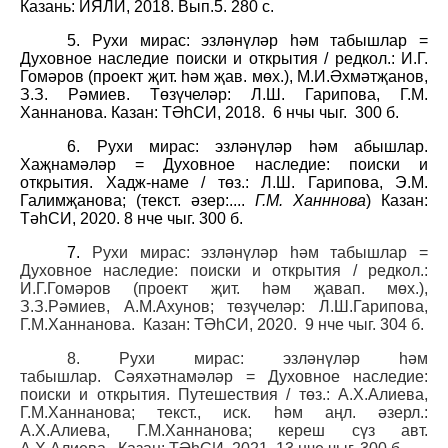
Казань: ИЯЛИ, 2018. Вып.5. 280 с.
5. Рухи мирас: эзләнүләр һәм табышлар =
Духовное наследие поиски и открытия / редкол.: И.Г.
Гомәров (проект җит. һәм җав. мөх.), М.И.Әхмәтҗанов,
З.З. Рәмиев. Төзүчеләр: Л.Ш. Гарипова, Г.М.
Ханнанова. Казан: ТӘһСИ, 2018.
6 нчы чыг.
300 б.
6. Рухи мирас: эзләнүләр һәм абышлар.
Хаҗнамәләр = Духовное наследие: поиски и
открытия. Хадж-наме / төз.: Л.Ш. Гарипова, Э.М.
Галимҗанова; (текст. әзер:....
Г.М. Ханннова
) Казан:
ТәһСИ, 2020. 8 нче чыг. 300 б.
7.
Рухи мирас: эзләнүләр һәм табышлар =
Духовное наследие: поиски и открытия / редкол.:
И.Г.Гомәров (проект җит. һәм җавап. мөх.),
З.З.Рәмиев, А.М.Ахунов; төзүчеләр: Л.Ш.Гарипова,
Г.М.Ханнанова.
Казан: ТӘһСИ, 2020. 9 нче чыг. 304 б.
8. Рухи мирас: эзләнүләр һәм
табышлар. Сәяхәтнамәләр = Духовное наследие:
поиски и открытия. Путешествия / төз.: А.Х.Алиева,
Г.М.Ханнанова; текст., иск. һәм аңл. әзерл.:
А.Х.Алиева, Г.М.Ханнанова; кереш сүз авт.