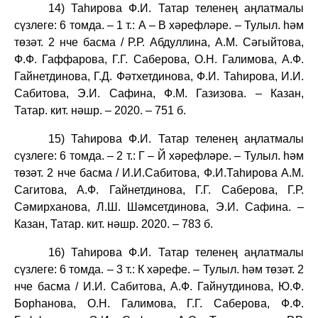
14) Таһирова Ф.И. Татар теленең аңлатмалы
сүзлеге: 6 томда. – 1 т.: А – В хәрефләре. – Тулыл. һәм
төзәт. 2 нче басма / Р.Р. Абдуллина, А.М. Сәгыйтова,
Ф.Ф. Гаффарова, Г.Г. Саберова, О.Н. Галимова, А.Ф.
Гайнетдинова, Г.Д. Фәтхетдинова, Ф.И. Таһирова, И.И.
Сабитова, Э.И. Сафина, Ф.М. Газизова. – Казан,
Татар. кит. нәшр. – 2020. – 751 б.
15) Таһирова Ф.И. Татар теленең аңлатмалы
сүзлеге: 6 томда. – 2 т.: Г – Й хәрефләре. – Тулыл. һәм
төзәт. 2 нче басма / И.И.Сабитова, Ф.И.Таһирова А.М.
Сагитова, А.Ф. Гайнетдинова, Г.Г. Саберова, Г.Р.
Сәмирханова, Л.Ш. Шәмсетдинова, Э.И. Сафина. –
Казан, Татар. кит. нәшр. 2020. – 783 б.
16) Таһирова Ф.И. Татар теленең аңлатмалы
сүзлеге: 6 томда. – 3 т.: К хәрефе. – Тулыл. һәм төзәт. 2
нче басма / И.И. Сабитова, А.Ф. Гайнутдинова, Ю.Ф.
Борһанова, О.Н. Галимова, Г.Г. Саберова, Ф.Ф.