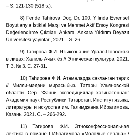
– S. 121-130 (518 s.).
8) Feride Tahirova Doç. Dr. 100. Yılında Evrensel
Boyutlarıyla İstiklal Marşı ve Mehmet Akif Ersoy Kongresi
Değerlendirme Çıktıları. Ankara: Ankara Yıldırım Beyazıt
Üniversitesi yayınları, 2021 – S. 26.
9) Тагирова Ф.И. Языкознание Урало-Поволжья
в лицах: Халиль Ачыкгёз // Этническая культура. 2021.
Т. 3. № 3. С. 27-31.
10) Таһирова Ф.И. Атамаларда сакланган тарих
// Милли-мәдәни мирасыбыз. Татары Ульяновской
области. Сер. “Фәнни экспедицияләр хәзинәсеннән”
Академия наук Республики Татарстан. Институт языка,
литературы и искусства им. Галимджана Ибрагимова.
Казань, 2021. С. – 266-292.
11) Тагирова Ф.И. Этноконфессиональная
лексика в романе Г.Ибрагимова «Молодые сердца» /