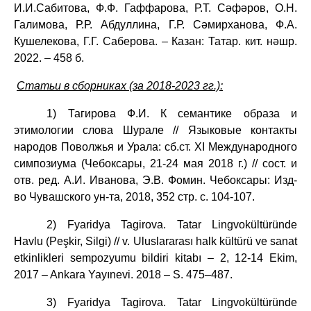
И.И.Сабитова, Ф.Ф. Гаффарова, Р.Т. Сәфәров, О.Н.
Галимова, Р.Р. Абдуллина, Г.Р. Сәмирханова, Ф.А.
Кушелекова, Г.Г. Саберова. – Казан: Татар. кит. нәшр.
2022. – 458 б.
Статьи в сборниках (за 2018-2023 гг.):
1)
Тагирова Ф.И. К семантике образа и
этимологии слова Шурале // Языковые контакты
народов Поволжья и Урала: сб.ст. XI Международного
симпозиума (Чебоксары, 21-24 мая 2018 г.) // сост. и
отв. ред. А.И.
Иванова, Э.В.
Фомин. Чебоксары: Изд-
во Чувашского ун-та, 2018, 352 стр. с. 104-107.
2)
Fyaridya Tagirova. Tatar Lingvokültüründe
Havlu (Peşkir, Silgi) // v. Uluslararası halk kültürü ve sanat
etkinlikleri sempozyumu bildiri kitabı – 2, 12-14 Ekim,
2017 – Ankara Yayınevi
.
2018 –
S
.
475–487.
3) Fyaridya Tagirova. Tatar Lingvokültüründe