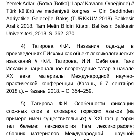
Yemek Adları (Ботка [Botka] ‘Lapa’ Kavramı Örneğinde) //
Türk kültürü ve medeniyeti kongresi – Çin Seddinden
Adriyatik'e Geleceğe Bakış (TÜRKKÜM-2018) Balıkesir
Aralık 2018.
Tam Metin
Bildiri
Kitabı
. Balıkesir: Balıkesir
Üniversitesi, 2018,
S.
362–370.
4) Тагирова Ф.И. Названия одежды в
произведениях Г.Исхаки как объект лексикологических
изысканий // Ф.И. Тагирова, И.И. Cабитова. Гаяз
Исхаки и национальное возрождение татар в начале
ХХ века: материалы Международной научно-
практической конференции (Казань, 6–7 сентября
2018 г.). – Казань, 2018. – С. 354–259.
5) Тагирова Ф.И. Особенности фиксации
сложных слов в словарях тюркских языков (на
примере имен существительных) // XXI гасыр төрки
тел белеме: лексикология һәм лексикография:
сборник материалов Международной научной