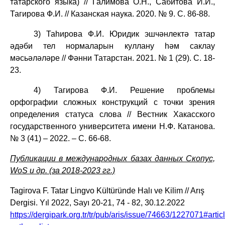
татарского языка) // Галимова О.Н., Сабитова И.И.,
Тагирова Ф.И. // Казанская наука. 2020. № 9. С. 86-88.
3) Таһирова Ф.И. Юридик эшчәнлектә татар
әдәби тел нормаларын куллану һәм саклау
мәсьәләләре // Фәнни Татарстан. 2021. № 1 (29). С. 18-
23.
4) Тагирова Ф.И. Решение проблемы
орфографии сложных конструкций с точки зрения
определения статуса слова // Вестник Хакасского
государственного университета имени Н.Ф. Катанова.
№ 3 (41) – 2022. – С. 66-68.
Публикации в международных базах данных Скопус,
WoS и др. (за 2018-2023 гг.)
Tagirova F. Tatar Lingvo Kültüründe Hal
ı
v
e Kilim // Arış
Dergisi. Yıl 2022, Sayı 20-21, 74 - 82, 30.12.2022
https://dergipark.org.tr/tr/pub/aris/issue/74663/1227071#artic