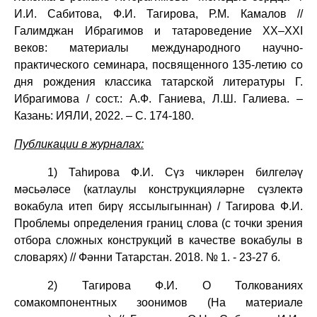
И.И. Сабитова, Ф.И. Тагирова, Р.М. Камалов //
Галимджан Ибрагимов и татароведение ХХ–ХХI
веков: материалы международного научно-
практического семинара, посвященного 135-летию со
дня рождения классика татарской литературы Г.
Ибрагимова / сост.: А.Ф. Ганиева, Л.Ш. Галиева. –
Казань: ИЯЛИ, 2022. – С. 174-180.
Публикации в
журналах:
1) Таһирова Ф.И. Сүз чикләрен билгеләү
мәсьәләсе (катлаулы конструкцияләрне сүзлектә
вокабула итеп бирү яссылыгыннан) / Тагирова Ф.И.
Проблемы определения границ слова (с точки зрения
отбора сложных конструкций в качестве вокабулы в
словарях) // Фәнни Татарстан. 2018. № 1. - 23-27 б.
2) Тагирова Ф.И. О Толкованиях
сомакомпонентных зоонимов (На материале