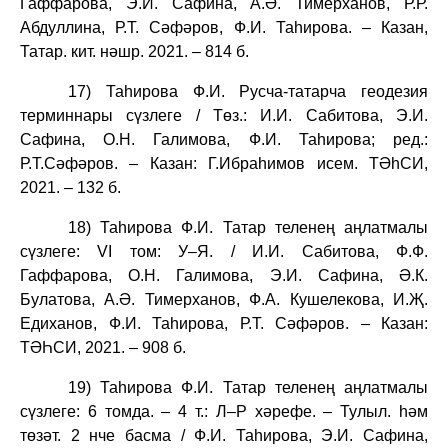
Гаффарова, Э.И. Сафина, А.Ә. Тимерханов, Р.Р.
Абдуллина, Р.Т. Сәфәров, Ф.И. Таһирова. – Казан,
Татар. кит. нәшр. 2021. – 814 б.
17) Таһирова Ф.И. Русча-татарча геодезия
терминнары сүзлеге / Төз.: И.И. Сабитова, Э.И.
Сафина, О.Н. Галимова, Ф.И. Таһирова; ред.:
Р.Т.Сәфәров. – Казан: Г.Ибраһимов исем. ТӘһСИ,
2021. – 132 б.
18) Таһирова Ф.И. Татар теленең аңлатмалы
сүзлеге: VI том: У–Я. / И.И. Сабитова, Ф.Ф.
Гаффарова, О.Н. Галимова, Э.И. Сафина, Ә.К.
Булатова, А.Ә. Тимерханов, Ф.А. Кушелекова, И.Җ.
Едиханов, Ф.И. Таһирова, Р.Т. Сәфәров. – Казан:
ТӘҺСИ, 2021. – 908 б.
19) Таһирова Ф.И. Татар теленең аңлатмалы
сүзлеге: 6 томда. – 4 т.: Л–Р хәрефе. – Тулыл. һәм
төзәт. 2 нче басма / Ф.И. Таһирова, Э.И. Сафина,