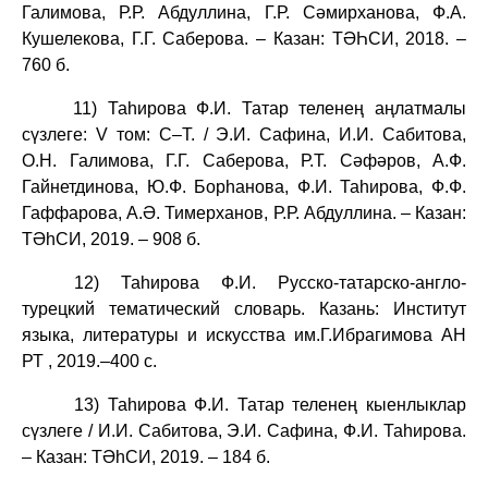
Галимова, Р.Р. Абдуллина, Г.Р. Сәмирханова, Ф.А.
Кушелекова, Г.Г. Саберова. – Казан: ТӘҺСИ, 2018. –
760 б.
11) Таһирова Ф.И. Татар теленең аңлатмалы
сүзлеге: V том: С–Т. / Э.И. Сафина, И.И. Сабитова,
О.Н. Галимова, Г.Г. Саберова, Р.Т. Сәфәров, А.Ф.
Гайнетдинова, Ю.Ф. Борһанова, Ф.И. Таһирова, Ф.Ф.
Гаффарова, А.Ә. Тимерханов, Р.Р. Абдуллина. – Казан:
ТӘһСИ, 2019. – 908 б.
12)
Таһирова Ф.И. Русско-татарско-англо-
турецкий тематический словарь. Казань: Институт
языка, литературы и искусства им.Г.Ибрагимова АН
РТ , 2019.–
400 с.
13) Таһирова Ф.И. Татар теленең кыенлыклар
сүзлеге / И.И. Сабитова, Э.И. Сафина, Ф.И. Таһирова.
– Казан: ТӘһСИ, 2019. – 184 б.