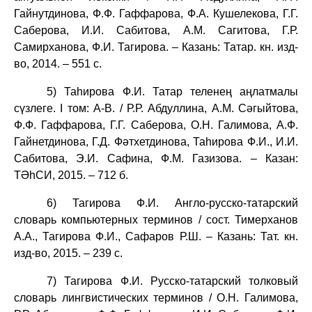
Гайнутдинова, Ф.Ф. Гаффарова, Ф.А. Кушелекова, Г.Г.
Саберова, И.И. Сабитова, А.М. Сагитова, Г.Р.
Самирханова, Ф.И. Тагирова. – Казань: Татар. кн. изд-
во, 2014. – 551 с.
5) Таһирова Ф.И. Татар теленең аңлатмалы
сүзлеге. I том: А-В. / Р.Р. Абдуллина, А.М. Сәгыйтова,
Ф.Ф. Гаффарова, Г.Г. Саберова, О.Н. Галимова, А.Ф.
Гайнетдинова, Г.Д. Фәтхетдинова, Таһирова Ф.И., И.И.
Сабитова, Э.И. Сафина, Ф.М. Газизова. – Казан:
ТӘһСИ, 2015. – 712 б.
6)
Та
г
ирова Ф.И. Англо-русско-татарский
словарь компьютерных терминов / сост. Тимерханов
А.А., Тагирова Ф.И., Сафаров Р.Ш. – Казань: Тат. кн.
изд-во, 2015. – 239 с.
7)
Та
г
ирова Ф.И.
Русско-татарский толковый
словарь лингвистических терминов / О.Н. Галимова,