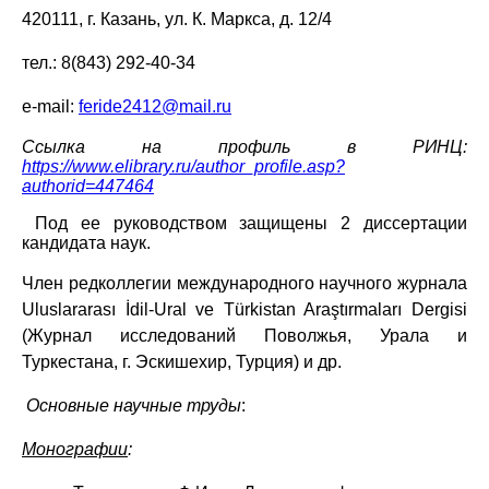
420111, г. Казань, ул. К. Маркса, д. 12/4
тел.: 8(843) 292-40-34
e
-
mail
:
feride
2412@
mail
.
ru
Ссылка на профиль в РИНЦ:
https://www.elibrary.ru/author_profile.asp?
authorid=447464
Под ее руководством защищены 2 диссертации
кандидата наук.
Член редколлегии международного научного журнала
Uluslararası İdil-Ural ve Türkistan Araştırmaları Dergisi
(Журнал исследований Поволжья, Урала и
Туркестана, г. Эскишехир, Турция) и др.
Основные научные труды
:
Монографии
: