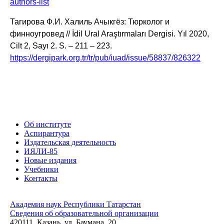
authors-list
Тагирова Ф.И. Халиль Ачыкгёз: Тюрколог и
финноугровед // İdil Ural Araştırmaları Dergisi.
Yıl 2020,
Cilt 2, Sayı 2. S. – 211 – 223.
https://dergipark.org.tr/tr/pub/iuad/issue/58837/826322
Об институте
Аспирантура
Издательская деятельность
ИЯЛИ-85
Новые издания
Учебники
Контакты
Академия наук Республики Татарстан
Сведения об образовательной организации
420111, Казань, ул. Баумана, 20