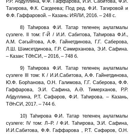
Р.Р. Абдуллина, Ф.Ф. Гаффарова, И.И. Сабитова, Ф.И.
Тагирова, Ф.К. Сагдеева; Под ред. Ф.И. Тагировой и
Ф.Ф. Гаффаровой. – Казань: ИЯЛИ, 2016. – 248 с.
8) Таһирова Ф.И.
Татар теленең аңлатмалы
сүзлеге. II том: Г-Й / И.И. Сабитова, Таһирова Ф.И.,
А.М. Сәгыйтова, А.Ф. Гайнетдинова, Г.Г. Саберова,
Л.Ш.
Шәмсетдинова, Г.Р. С
ә
м
и
рханова, Э.И. Сафина.
– Казан: ТӘһСИ, – 2016, – 748 б.
9) Таһирова Ф.И. Татар теленең аңлатмалы
сүзлеге III том: К / И.И.Сабитова, А.Ф. Гайнетдинова,
Ю.Ф. Борһанова, О.Н. Галимова, Г.Г. Саберова, Ф.Ф.
Гаффарова, Э.И. Сафина, А.Ә. Тимерханов, Р.Р.
Абдуллина, Р.Т. Сәфәров, Ф.И. Таһирова. – Казань,
ТӘҺСИ, 2017. – 744 б.
10) Таһирова Ф.И. Татар теленең аңлатмалы
сүзлеге: IV том: Л–Р. / Ф.И. Таһирова, Э.И. Сафина,
И.И.Сабитова, Ф.Ф. Гаффарова , Р.Т. Сәфәров, О.Н.