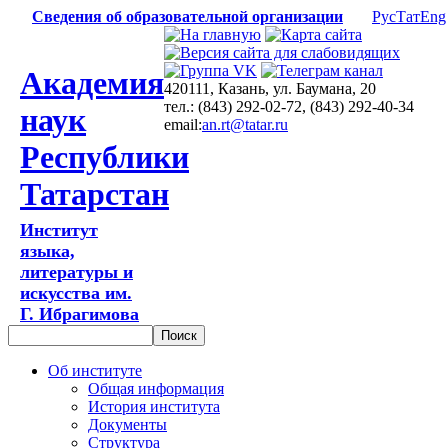
Сведения об образовательной организации
Рус
Тат
Eng
Академия
420111, Казань, ул. Баумана, 20
тел.: (843) 292-02-72, (843) 292-40-34
наук
email:
an.rt@tatar.ru
Республики
Татарстан
Институт
языка,
литературы и
искусства им.
Г. Ибрагимова
Об институте
Общая информация
История института
Документы
Структура