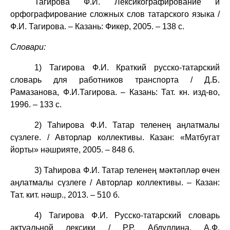
Тагирова Ф.И. Лексикографирование и
орфографирование сложных слов татарского языка /
Ф.И. Тагирова. – Казань: Фикер, 2005. – 138 с.
Словари:
1)
Тагирова Ф.И.
Краткий русско-татарский
словарь для работников транспорта / Д.Б.
Рамазанова, Ф.И.Тагирова. – Казань: Тат. кн. изд-во,
1996. – 133 с.
2) Таһирова Ф.И.
Татар теленең аңлатмалы
сүзлеге. / Авторлар коллективы. Казан: «Матбугат
йорты» нәшрияте, 2005. – 848 б.
3) Таһирова Ф.И. Татар теленең мәктәпләр өчен
аңлатмалы сүзлеге / Авторлар коллективы. – Казан:
Тат. кит. нәшр., 2013. – 510 б.
4) Тагирова Ф.И. Русско-татарский словарь
актуальной лексики / Р.Р. Абдуллина, А.Ф.