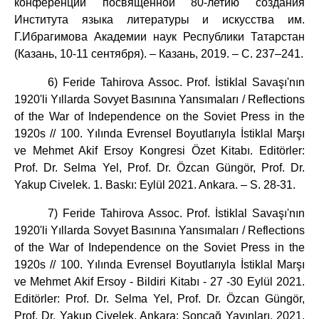
конференции посвященной 80-летию создания
Института языка литературы и искусства им.
Г.Ибрагимова Академии наук Республики Татарстан
(Казань, 10-11 сентября). – Казань, 2019. – С. 237–241.
6) Feride Tahirova Assoc. Prof. İstiklal Savaşı'nın
1920'li Yıllarda Sovyet Basınına Yansımaları / Reflections
of the War of Independence on the Soviet Press in the
1920s // 100. Yılında Evrensel Boyutlarıyla İstiklal Marşı
ve Mehmet Akif Ersoy Kongresi Özet Kitabı. Editörler:
Prof. Dr. Selma Yel, Prof. Dr. Özcan Güngör, Prof. Dr.
Yakup Civelek. 1. Baskı: Eylül 2021. Ankara. – S. 28-31.
7) Feride Tahirova Assoc. Prof. İstiklal Savaşı'nın
1920'li Yıllarda Sovyet Basınına Yansımaları / Reflections
of the War of Independence on the Soviet Press in the
1920s // 100. Yılında Evrensel Boyutlarıyla İstiklal Marşı
ve Mehmet Akif Ersoy - Bildiri Kitabı - 27 -30 Eylül 2021.
Editörler: Prof. Dr. Selma Yel, Prof. Dr. Özcan Güngör,
Prof. Dr. Yakup Civelek. Ankara: Sonçağ Yayınları, 2021.