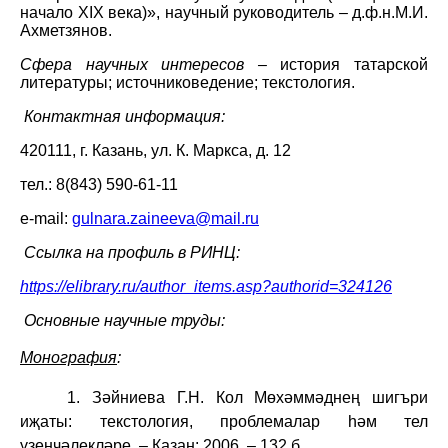
начало
XIX
века)
»
, научный руководитель – д.ф.н.М.И.
Ахметзянов.
Сфера научных интересов
–
история татарской
литературы; источниковедение; текстология.
Контактная информация:
420111, г. Казань, ул. К. Маркса, д. 12
тел.: 8(843) 590-61-11
e-mail:
gulnara.zaineeva@mail.ru
Ссылка на профиль в РИНЦ:
https://elibrary.ru/author_items.asp?authorid=324126
Основные научные труды:
Монография
:
1.
Зәйниева Г.Н. Кол Мөхәммәднең шигъри
иҗаты: текстология, проблемалар һәм тел
үзенчәлекләре. – Казан: 2006. – 132 б.