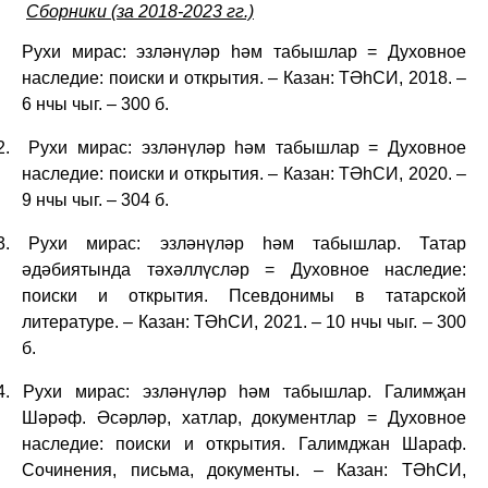
Сборники (за 2018-2023 гг.)
Рухи мирас: эзләнүләр һәм табышлар = Духовное
наследие: поиски и открытия. – Казан: ТӘһСИ, 2018. –
6 нчы чыг. – 300 б.
2.
Рухи мирас: эзләнүләр һәм табышлар = Духовное
наследие: поиски и открытия. – Казан: ТӘһСИ, 2020. –
9 нчы чыг. – 304 б.
3.
Рухи мирас: эзләнүләр һәм табышлар. Татар
әдәбиятында тәхәллүсләр = Духовное наследие:
поиски и открытия. Псевдонимы в татарской
литературе. – Казан: ТӘһСИ, 2021. – 10 нчы чыг. – 300
б.
4.
Рухи мирас: эзләнүләр һәм табышлар. Галимҗан
Шәрәф. Әсәрләр, хатлар, документлар = Духовное
наследие: поиски и открытия. Галимджан Шараф.
Сочинения, письма, документы. – Казан: ТӘһСИ,