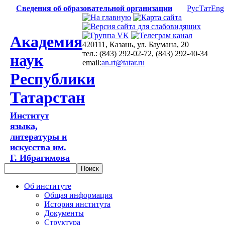
Сведения об образовательной организации
Рус
Тат
Eng
Академия
420111, Казань, ул. Баумана, 20
тел.: (843) 292-02-72, (843) 292-40-34
наук
email:
an.rt@tatar.ru
Республики
Татарстан
Институт
языка,
литературы и
искусства им.
Г. Ибрагимова
Об институте
Общая информация
История института
Документы
Структура