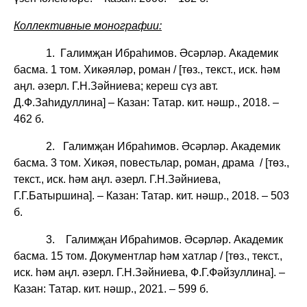
Коллективные монографии:
1.
Г
алимҗан Ибраһимов.
Әсәрләр. Академик
басма. 1 том. Хикәяләр, роман / [төз., текст., иск. һәм
аңл. әзерл. Г.Н.Зәйниева; кереш сүз авт.
Д.Ф.Заһидуллина] – Казан: Татар. кит. нәшр., 2018. –
462 б.
2.
Галимҗан Ибраһимов. Әсәрләр. Академик
басма. 3 том. Хикәя, повестьлар, роман, драма / [төз.,
текст., иск. һәм аңл. әзерл. Г.Н.Зәйниева,
Г.Г.Батыршина]. – Казан: Татар. кит. нәшр., 2018. – 503
б.
3.
Галимҗан Ибраһимов. Әсәрләр. Академик
басма. 15 том. Документлар
һә
м хатлар / [төз., текст.,
иск. һәм аңл. әзерл. Г.Н.Зәйниева, Ф.Г.Ф
ә
йзуллина]. –
Казан: Татар. кит. нәшр., 20
21
. – 5
99
б.