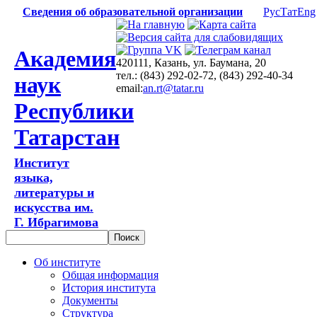
Сведения об образовательной организации
Рус
Тат
Eng
Академия
420111, Казань, ул. Баумана, 20
тел.: (843) 292-02-72, (843) 292-40-34
наук
email:
an.rt@tatar.ru
Республики
Татарстан
Институт
языка,
литературы и
искусства им.
Г. Ибрагимова
Об институте
Общая информация
История института
Документы
Структура