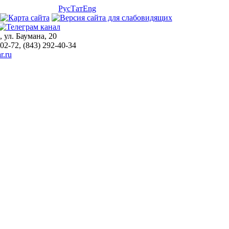
Рус
Тат
Eng
, ул. Баумана, 20
-02-72, (843) 292-40-34
r.ru