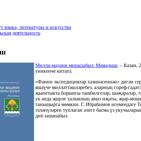
т языка, литературы и искусства
ьская деятельность
ыш
Милли-мәдәни мирасыбыз: Мамадыш
. – Казан,
уникенче китап).
«Фәнни экспедицияләр хәзинәсеннән» дигән се
яшәүче милләттәшләребез, аларның гореф-гадәтл
җыентыкта борынгы ташбилгеләр, шәҗәрәләр, т
ук анда җирле халыкның авыз иҗаты, җыр-моңна
танышырга мөмкин. Г. Ибраһимов исемендәге Те
эзләнүләрен туплаган әлеге басма үз укучылары
дип ышанабыз.