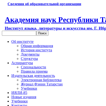
Сведения об образовательной организации
Академия наук Республики Т
Институт языка, литературы и искусства им. Г. Иб
Об институте
Общая информация
История института
Документы
Структура
Аспирантура
Специальности
Правила приема
Издательская деятельность
Электронная библиотека
Журнал Фэнни Татарстан
Учебники
ИЯЛИ-85
Новые издания
Учебники
Контакты