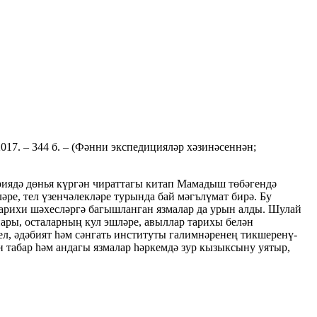
 2017. – 344 б. – (Фәнни экспедицияләр хәзинәсеннән;
риядә дөнья күргән чираттагы китап Мамадыш төбәгендә
әре, тел үзенчәлекләре турында бай мәгълүмат бирә. Бу
арихи шәхесләргә багышланган язмалар да урын алды. Шулай
ры, осталарның кул эшләре, авыллар тарихы белән
л, әдәбият һәм сәнгать институты галимнәренең тикшеренү-
н табар һәм андагы язмалар һәркемдә зур кызыксыну уятыр,