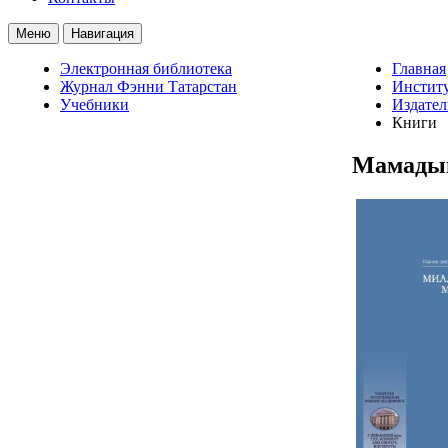
Меню
Навигация
Электронная библиотека
Главная
Журнал Фэнни Татарстан
Институ
Учебники
Издател
Книги
Мамад