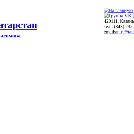
420111, Казань
атарстан
тел.: (843) 292
email:
an.rt@tata
рагимова