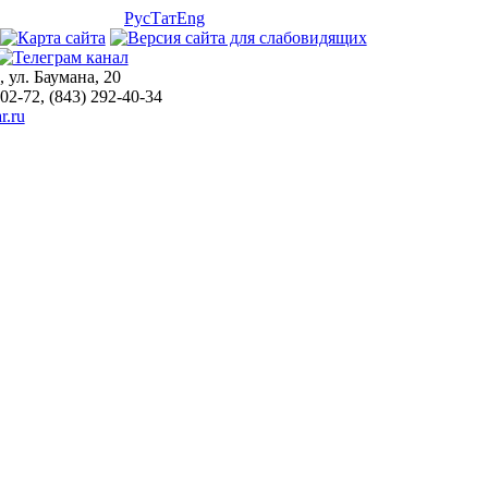
Рус
Тат
Eng
, ул. Баумана, 20
-02-72, (843) 292-40-34
r.ru