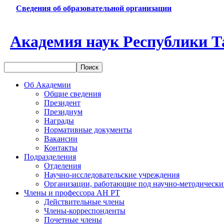
Сведения об образовательной организации
Академия наук Республики Т
Об Академии
Общие сведения
Президент
Президиум
Награды
Нормативные документы
Вакансии
Контакты
Подразделения
Отделения
Научно-исследовательские учреждения
Организации, работающие под научно-методически
Члены и профессора АН РТ
Действительные члены
Члены-корреспонденты
Почетные члены