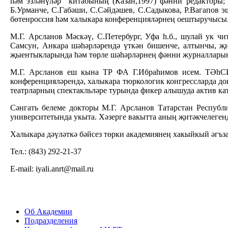
һәм эзләнүләр” китабының (Казан,1997) фәнни редакторы; 
Б.Урманче, С.Габәши, С.Сәйдәшев, С.Садыкова, Р.Вагапов 
бөтенроссия һәм халыкара конференцияләрнең оештыручысы. 
М.Г. Арсланов Мәскәү, С.Петербург, Уфа һ.б., шулай ук ч
Самсун, Анкара шәһәрләрендә үткән бишенче, алтынчы, җ
җыентыкларында һәм төрле шәһәрләрнең фәнни журналларын
М.Г. Арсланов еш кына ТР ФА Г.Ибраһимов исем. ТӘһСИне
конференцияләрендә, халыкара тюркологик конгрессларда до
театрларның спектакльләре турында фикер алышуда актив кат
Сәнгать белеме докторы М.Г. Арсланов Татарстан Республи
университетында укыта. Хәзерге вакытта аның җитәкчелегенд
Халыкара дәүләткә бәйсез төрки академиянең хакыйкый әгъза
Тел.: (843) 292-21-37
E-mail: iyali.anrt@mail.ru
Об Академии
Подразделения