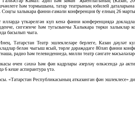
“Галиәсгар Камал: әдип һәм заман” җыентыгының (Казан, 200
эшчәнлеге һәм тормышына, татар театрының юбилей даталарын
Соңгы халыкара фәнни-гамәли конференция бу елның 26 мартынд
ит илләрдә үткәрелгән күп кенә фәнни конференциядә докладл
иденче, сигезенче һәм тугызынчы Халыкара төрки халыклар 
да басылып чыга.
ң, Татарстан Театр эшлеклеләре берлеге, Казан дәүләт ку
кладлар белән чыгыш ясый, төрле дәрәҗәдәге 80ләп фәнни конфе
наша, радио һәм телевидениедә, милли театр сәнгате мәсьәләл
касы өчен сәхнә һәм фән кадрлары әзерләү өлкәсендә дә акти
ә 6 кеше аспирантура үтә.
сы. «Татарстан Республикасының атказанган фән эшлеклесе» диг