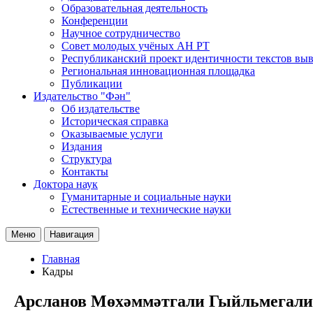
Образовательная деятельность
Конференции
Научное сотрудничество
Совет молодых учёных АН РТ
Республиканский проект идентичности текстов вы
Региональная инновационная площадка
Публикации
Издательство "Фән"
Об издательстве
Историческая справка
Оказываемые услуги
Издания
Структура
Контакты
Доктора наук
Гуманитарные и социальные науки
Естественные и технические науки
Меню
Навигация
Главная
Кадры
Арсланов Мөхәммәтгали Гыйльмегали