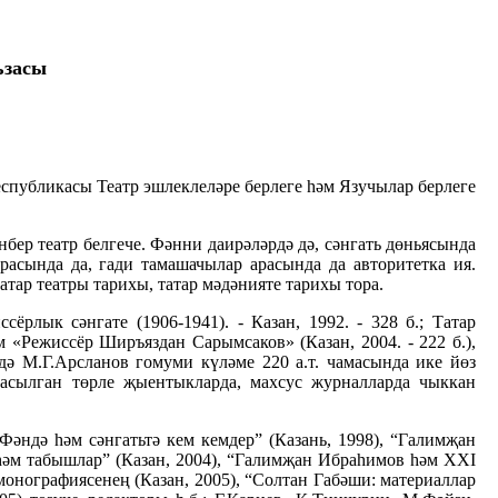
ъзасы
Республикасы Театр эшлеклеләре берлеге һәм Язучылар берлеге
нбер театр белгече. Фәнни даирәләрдә дә, сәнгать дөньясында
расында да, гади тамашачылар арасында да авторитетка ия.
атар театры тарихы, татар мәдәнияте тарихы тора.
рлык сәнгате (1906-1941). - Казан, 1992. - 328 б.; Татар
һәм «Режиссёр Ширъяздан Сарымсаков» (Казан, 2004. - 222 б.),
ндә М.Г.Арсланов гомуми күләме 220 а.т. чамасында ике йөз
басылган төрле җыентыкларда, махсус журналларда чыккан
әндә һәм сәнгатьтә кем кемдер” (Казань, 1998), “Галимҗан
ү һәм табышлар” (Казан, 2004), “Галимҗан Ибраһимов һәм ХХI
монографиясенең (Казан, 2005), “Солтан Габәши: материаллар