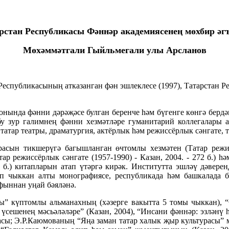
рстан Республикасы Фәннәр академиясенең мөхбир әг
Мөхәммәтгали Гыйльмегали улы Арсланов
ан Республикасының атказанган фән эшлеклесе (1997), Татарстан 
онында фәнни дәрәҗәсе булган беренче һәм бүгенге көнгә бердә
у зур галимнең фәнни хезмәтләре гуманитарий коллегалары а
атар театры, драматургия, актёрлык һәм режиссёрлык сәнгате, т
сын тикшерүгә багышланган өчтомлы хезмәтен (Татар режиссё
атар режиссёрлык сәнгате (1957-1990) - Казан, 2004. - 272 б.) 
62 б.) китапларын атап үтәргә кирәк. Институтта эшләү дәвере
ып чыккан алты монографиясе, республикада һәм башкалада 
афыннан уңай бәяләнә.
ы” күптомлы альманахның (хәзерге вакытта 5 томы чыккан), “Ф
е үсешенең мәсьәләләре” (Казан, 2004), “Инсани фәннәр: эзлән
асы; Э.Р.Каюмованың “Яңа заман татар халык җыр культурасы” 