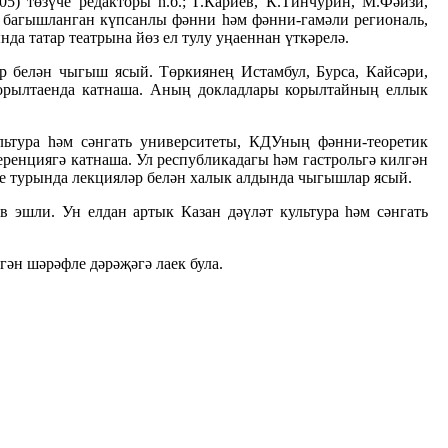
5) төзүче редакторы һ.б.; Г.Кариев, К.Тинчурин, М.Фәйзи,
а багышланган күпсанлы фәнни һәм фәнни-гамәли региональ,
а татар театрына йөз ел тулу уңаеннан үткәрелә.
ар белән чыгыш ясый. Төркиянең Истамбул, Бурса, Кайсәри,
корылтаенда катнаша. Аның докладлары корылтайның еллык
льтура һәм сәнгать университеты, КДУның фәнни-теоретик
ренциягә катнаша. Ул республикадагы һәм гастрольгә килгән
әре турында лекцияләр белән халык алдында чыгышлар ясый.
в эшли. Ун елдан артык Казан дәүләт культура һәм сәнгать
ән шәрәфле дәрәҗәгә лаек була.