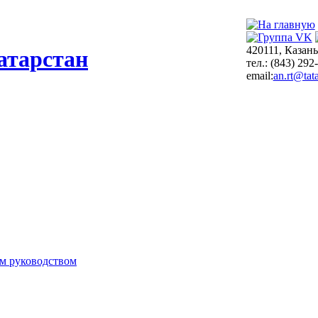
420111, Казань
атарстан
тел.: (843) 292
email:
an.rt@tata
м руководством