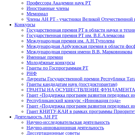
Профессора Академии наук РТ
Иностранные члены
Мемориал
Члены АН РТ - участники Великой Отечественной
Конкурсы
Государственная премия РТ в области науки и техн
Государственная премия РТ им. В.Е.Алемасова
Международная премия им. А.Н.Туполева
Международная Арбузовская премия в области фос
Международная премия имени В.В. Марковникова
Именные премии
Молодёжные конкурсы
Гранты по Госпрограммам РТ
РНФ
Лауреаты Государственной премии Республики Тата
Гранты кандидатам наук (постдокторантам)
ГРАНТЫ НА ОСУЩЕСТВЛЕНИЕ ФУНДАМЕНТА
Грант «Поддержка программ развития передовых 
Республиканский конкурс «Инновация года»
Грант «Поддержка программ развития передовых и
Грант КНИТУ-КАИ в рамках программы Приорите
Деятельность АН РТ
Научно-исследовательская деятельность
Научно-инновационная деятельность
Диссертационные советы