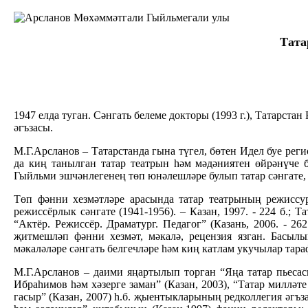
Тата
1947 елда туган. Сәнгать белеме докторы (1993 г.), Татарст
әгъзасы.
М.Г.Арсланов – Татарстанда гына түгел, бөтен Идел буе реги
да киң танылган татар театрын һәм мәдәниятен өйрәнүче б
Гыйльми эшчәнлегенең төп юнәлешләре булып татар сәнгате, т
Төп фәнни хезмәтләре арасында татар театрының режиссура
режиссёрлык сәнгате (1941-1956). – Казан, 1997. - 224 б.; Т
“Актёр. Режиссёр. Драматург. Педагог” (Казань, 2006. - 2
җитмешләп фәнни хезмәт, мәкалә, рецензия язган. Басыл
мәкаләләре сәнгать белгечләре һәм киң катлам укучылар тар
М.Г.Арсланов – даими яңартылып торган “Яңа татар пьесас
Ибраһимов һәм хәзерге заман” (Казан, 2003), “Татар милләт
гасыр” (Казан, 2007) һ.б. җыентыкларының редколлегия әгъз