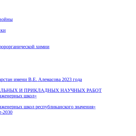
 войны
ики
форорганической химии
рстан имени В.Е. Алемасова 2023 года
ЛЬНЫХ И ПРИКЛАДНЫХ НАУЧНЫХ РАБОТ
инженерных школ»
нженерных школ республиканского значения»
т-2030