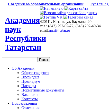
Сведения об образовательной организации
Рус
Тат
Eng
Академия
420111, Казань, ул. Баумана, 20
тел.: (843) 292-02-72, (843) 292-40-34
наук
email:
an.rt@tatar.ru
Республики
Татарстан
Об Академии
Общие сведения
Президент
Президиум
Награды
Нормативные документы
Вакансии
Контакты
Подразделения
Отделения