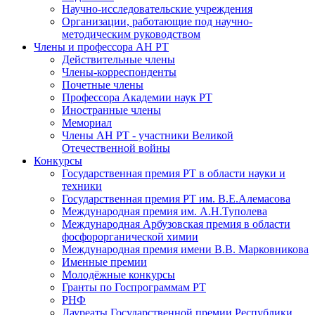
Научно-исследовательские учреждения
Организации, работающие под научно-
методическим руководством
Члены и профессора АН РТ
Действительные члены
Члены-корреспонденты
Почетные члены
Профессора Академии наук РТ
Иностранные члены
Мемориал
Члены АН РТ - участники Великой
Отечественной войны
Конкурсы
Государственная премия РТ в области науки и
техники
Государственная премия РТ им. В.Е.Алемасова
Международная премия им. А.Н.Туполева
Международная Арбузовская премия в области
фосфорорганической химии
Международная премия имени В.В. Марковникова
Именные премии
Молодёжные конкурсы
Гранты по Госпрограммам РТ
РНФ
Лауреаты Государственной премии Республики