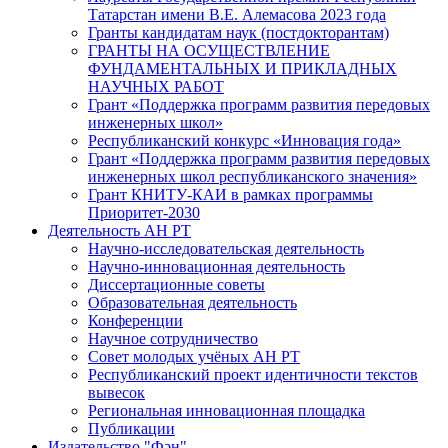
Татарстан имени В.Е. Алемасова 2023 года
Гранты кандидатам наук (постдокторантам)
ГРАНТЫ НА ОСУЩЕСТВЛЕНИЕ
ФУНДАМЕНТАЛЬНЫХ И ПРИКЛАДНЫХ
НАУЧНЫХ РАБОТ
Грант «Поддержка программ развития передовых
инженерных школ»
Республиканский конкурс «Инновация года»
Грант «Поддержка программ развития передовых
инженерных школ республиканского значения»
Грант КНИТУ-КАИ в рамках программы
Приоритет-2030
Деятельность АН РТ
Научно-исследовательская деятельность
Научно-инновационная деятельность
Диссертационные советы
Образовательная деятельность
Конференции
Научное сотрудничество
Совет молодых учёных АН РТ
Республиканский проект идентичности текстов
вывесок
Региональная инновационная площадка
Публикации
Издательство "Фән"