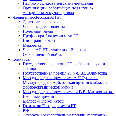
Научно-исследовательские учреждения
Организации, работающие под научно-
методическим руководством
Члены и профессора АН РТ
Действительные члены
Члены-корреспонденты
Почетные члены
Профессора Академии наук РТ
Иностранные члены
Мемориал
Члены АН РТ - участники Великой
Отечественной войны
Конкурсы
Государственная премия РТ в области науки и
техники
Государственная премия РТ им. В.Е.Алемасова
Международная премия им. А.Н.Туполева
Международная Арбузовская премия в области
фосфорорганической химии
Международная премия имени В.В. Марковникова
Именные премии
Молодёжные конкурсы
Гранты по Госпрограммам РТ
РНФ
Лауреаты Государственной премии Республики