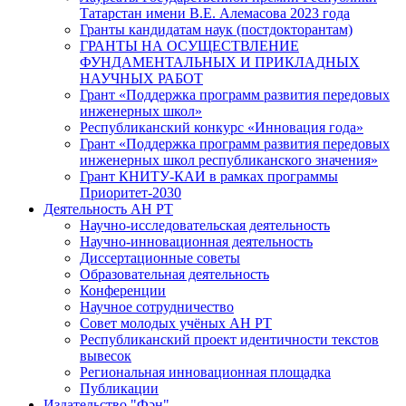
Татарстан имени В.Е. Алемасова 2023 года
Гранты кандидатам наук (постдокторантам)
ГРАНТЫ НА ОСУЩЕСТВЛЕНИЕ
ФУНДАМЕНТАЛЬНЫХ И ПРИКЛАДНЫХ
НАУЧНЫХ РАБОТ
Грант «Поддержка программ развития передовых
инженерных школ»
Республиканский конкурс «Инновация года»
Грант «Поддержка программ развития передовых
инженерных школ республиканского значения»
Грант КНИТУ-КАИ в рамках программы
Приоритет-2030
Деятельность АН РТ
Научно-исследовательская деятельность
Научно-инновационная деятельность
Диссертационные советы
Образовательная деятельность
Конференции
Научное сотрудничество
Совет молодых учёных АН РТ
Республиканский проект идентичности текстов
вывесок
Региональная инновационная площадка
Публикации
Издательство "Фән"