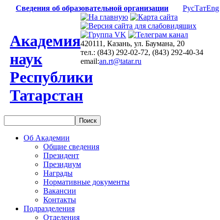
Сведения об образовательной организации
Рус
Тат
Eng
Академия
420111, Казань, ул. Баумана, 20
тел.: (843) 292-02-72, (843) 292-40-34
наук
email:
an.rt@tatar.ru
Республики
Татарстан
Об Академии
Общие сведения
Президент
Президиум
Награды
Нормативные документы
Вакансии
Контакты
Подразделения
Отделения