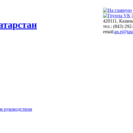
420111, Казань
атарстан
тел.: (843) 292
email:
an.rt@tata
м руководством