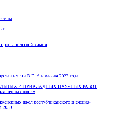
 войны
ики
форорганической химии
рстан имени В.Е. Алемасова 2023 года
ЛЬНЫХ И ПРИКЛАДНЫХ НАУЧНЫХ РАБОТ
инженерных школ»
нженерных школ республиканского значения»
т-2030