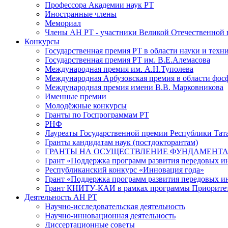
Профессора Академии наук РТ
Иностранные члены
Мемориал
Члены АН РТ - участники Великой Отечественной
Конкурсы
Государственная премия РТ в области науки и техн
Государственная премия РТ им. В.Е.Алемасова
Международная премия им. А.Н.Туполева
Международная Арбузовская премия в области фос
Международная премия имени В.В. Марковникова
Именные премии
Молодёжные конкурсы
Гранты по Госпрограммам РТ
РНФ
Лауреаты Государственной премии Республики Тата
Гранты кандидатам наук (постдокторантам)
ГРАНТЫ НА ОСУЩЕСТВЛЕНИЕ ФУНДАМЕНТА
Грант «Поддержка программ развития передовых 
Республиканский конкурс «Инновация года»
Грант «Поддержка программ развития передовых и
Грант КНИТУ-КАИ в рамках программы Приорите
Деятельность АН РТ
Научно-исследовательская деятельность
Научно-инновационная деятельность
Диссертационные советы