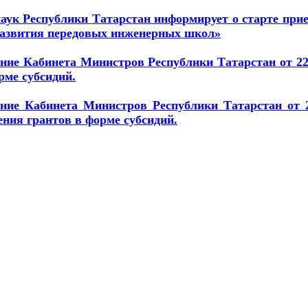
аук Республики Татарстан информирует о старте при
азвития передовых инженерных школ»
ние Кабинета Министров Республики Татарстан от 22
орме субсидий.
ние Кабинета Министров Республики Татарстан от 2
ения грантов в форме субсидий.