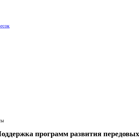
весок
сы
Поддержка программ развития передовы