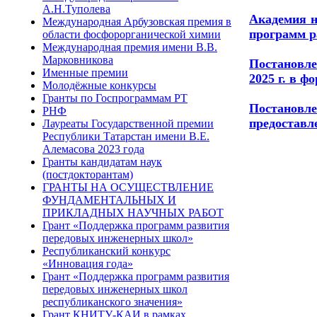
А.Н.Туполева
Академия н
Международная Арбузовская премия в
программ р
области фосфорорганической химии
Международная премия имени В.В.
Марковникова
Постановле
Именные премии
2025 г. в ф
Молодёжные конкурсы
Гранты по Госпрограммам РТ
Постановле
РНФ
предоставл
Лауреаты Государственной премии
Республики Татарстан имени В.Е.
Алемасова 2023 года
Гранты кандидатам наук
(постдокторантам)
ГРАНТЫ НА ОСУЩЕСТВЛЕНИЕ
ФУНДАМЕНТАЛЬНЫХ И
ПРИКЛАДНЫХ НАУЧНЫХ РАБОТ
Грант «Поддержка программ развития
передовых инженерных школ»
Республиканский конкурс
«Инновация года»
Грант «Поддержка программ развития
передовых инженерных школ
республиканского значения»
Грант КНИТУ-КАИ в рамках