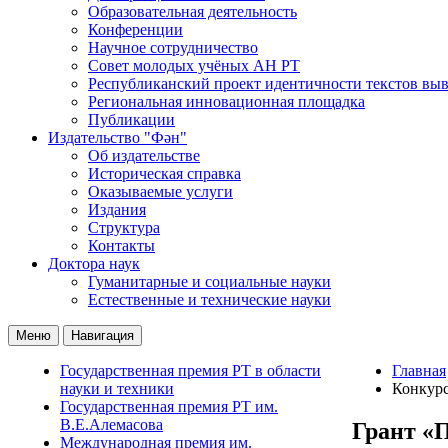
Образовательная деятельность
Конференции
Научное сотрудничество
Совет молодых учёных АН РТ
Республиканский проект идентичности текстов вы
Региональная инновационная площадка
Публикации
Издательство "Фән"
Об издательстве
Историческая справка
Оказываемые услуги
Издания
Структура
Контакты
Доктора наук
Гуманитарные и социальные науки
Естественные и технические науки
Меню
Навигация
Государственная премия РТ в области
Главная
науки и техники
Конкур
Государственная премия РТ им.
В.Е.Алемасова
Грант «
Международная премия им.