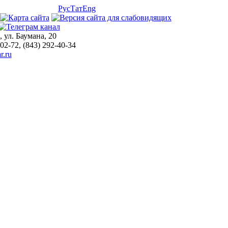
Рус
Тат
Eng
, ул. Баумана, 20
-02-72, (843) 292-40-34
r.ru