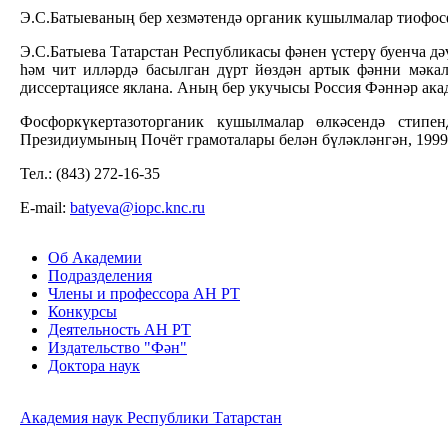
Э.С.Батыеваның бер хезмәтендә органик кушылмалар тиофосф
Э.С.Батыева Татарстан Республикасы фәнен үстерү буенча 
һәм чит илләрдә басылган дүрт йөздән артык фәнни мәка
диссертациясе яклана. Аның бер укучысы Россия Фәннәр ака
Фосфоркүкертазоторганик кушылмалар өлкәсендә стипен
Президиумының Почёт грамоталары белән бүләкләнгән, 1999 
Тел.: (843) 272-16-35
E-mail:
batyeva@iopc.knc.ru
Об Академии
Подразделения
Члены и профессора АН РТ
Конкурсы
Деятельность АН РТ
Издательство "Фән"
Доктора наук
Академия наук Республики Татарстан