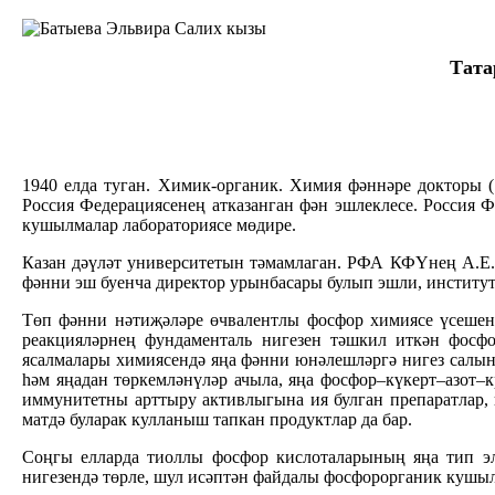
Тата
1940 елда туган. Химик-органик. Химия фәннәре докторы (
Россия Федерациясенең атказанган фән эшлеклесе. Россия 
кушылмалар лабораториясе мөдире.
Казан дәүләт университетын тәмамлаган. РФА КФҮнең А.Е.А
фәнни эш буенча директор урынбасары булып эшли, институ
Төп фәнни нәтиҗәләре өчвалентлы фосфор химиясе үсешен
реакцияләрнең фундаменталь нигезен тәшкил иткән фосфор
ясалмалары химиясендә яңа фәнни юнәлешләргә нигез салына
һәм яңадан төркемләнүләр ачыла, яңа фосфор–күкерт–азот–
иммунитетны арттыру активлыгына ия булган препаратлар, 
матдә буларак кулланыш тапкан продуктлар да бар.
Соңгы елларда тиоллы фосфор кислоталарының яңа тип эл
нигезендә төрле, шул исәптән файдалы фосфорорганик кушыл