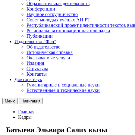
Образовательная деятельность
Конференции
Научное сотрудничество
Совет молодых учёных АН РТ
Республиканский проект идентичности текстов вы
Региональная инновационная площадка
Публикации
Издательство "Фән"
Об издательстве
Историческая справка
Оказываемые услуги
Издания
Структура
Контакты
Доктора наук
Гуманитарные и социальные науки
Естественные и технические науки
Меню
Навигация
Главная
Кадры
Батыева Эльвира Салих кызы