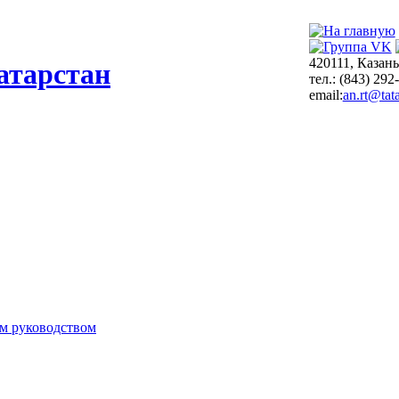
420111, Казань
атарстан
тел.: (843) 292
email:
an.rt@tata
м руководством