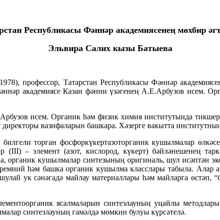
рстан Республикасы Фәннәр академиясенең мөхбир әг
Эльвира Салих кызы Батыева
1978), профессор, Татарстан Республикасы Фәннәр академиясе
Фәннәр академиясе Казан фәнни үзәгенең А.Е.Арбузов исем. 
рбузов исем. Органик һәм физик химия институтында тикшерен
т директоры вазифаларын башкара. Хәзерге вакытта институтны
 билгели торган фосфоркүкертазоторганик кушылмалар өлкәс
 (III) – элемент (азот, кислород, күкерт) бәйләнешенең т
, органик кушылмалар синтезының оригиналь, шул исәптән эко
кремний һәм башка органик кушылма класслары табыла. Алар 
шулай ук сәнәгадә майлау материаллары һәм майларга өстәп, 
ементоорганик ясалмаларын синтезлауның уңайлы методлары
малар синтезлауның гамәлдә мөмкин булуы күрсәтелә.