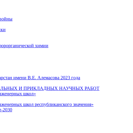
 войны
ики
форорганической химии
рстан имени В.Е. Алемасова 2023 года
ЛЬНЫХ И ПРИКЛАДНЫХ НАУЧНЫХ РАБОТ
инженерных школ»
нженерных школ республиканского значения»
т-2030