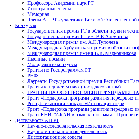
Профессора Академии наук РТ
Иностранные члены
Мемориал
Члены АН РТ - участники Великой Отечественной
Конкурсы
Государственная премия РТ в области науки и техн
Государственная премия РТ им. В.Е.Алемасова
Международная премия им. А.Н.Туполева
Международная Арбузовская премия в области фос
Международная премия имени В.В. Марковникова
Именные премии
Молодёжные конкурсы
Гранты по Госпрограммам РТ
РНФ
Лауреаты Государственной премии Республики Тата
Гранты кандидатам наук (постдокторантам)
ГРАНТЫ НА ОСУЩЕСТВЛЕНИЕ ФУНДАМЕНТА
Грант «Поддержка программ развития передовых 
Республиканский конкурс «Инновация года»
Грант «Поддержка программ развития передовых и
Грант КНИТУ-КАИ в рамках программы Приорите
Деятельность АН РТ
Научно-исследовательская деятельность
Научно-инновационная деятельность
Диссертационные советы