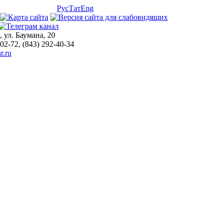
Рус
Тат
Eng
, ул. Баумана, 20
-02-72, (843) 292-40-34
r.ru