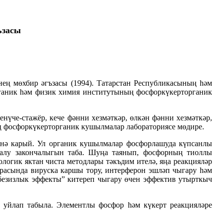
ъзасы
нең мөхбир әгъзасы (1994). Татарстан Республикасының һәм
Органик һәм физик химия институтының фосфоркүкерторганик
үче-стажёр, кече фәнни хезмәткәр, өлкән фәнни хезмәткәр,
ң фосфоркүкерторганик кушылмалар лабораториясе мөдире.
енә карый. Ул органик кушылмалар фосфорлашуда күпсанлы
аркалу закончалыгын таба. Шуңа таянып, фосфорның тиоллы
логик яктан чиста методлары тәкъдим ителә, яңа реакцияләр
арасында вируска каршы тору, интерферон эшләп чыгару һәм
“безизлык эффекты” китереп чыгару өчен эффектив утырткыч
 уйлап табыла. Элементлы фосфор һәм күкерт реакцияләре