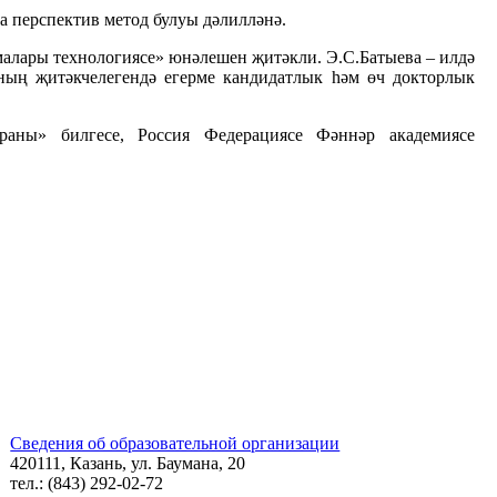
 перспектив метод булуы дәлилләнә.
алары технологиясе» юнәлешен җитәкли. Э.С.Батыева – илдә
ның җитәкчелегендә егерме кандидатлык һәм өч докторлык
ераны» билгесе, Россия Федерациясе Фәннәр академиясе
Сведения об образовательной организации
420111, Казань, ул. Баумана, 20
тел.: (843) 292-02-72