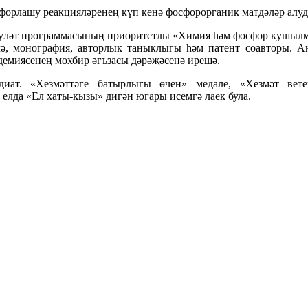
орлашу реакцияләренең күп кенә фосфорорганик матдәләр алуда
дәүләт программасының приоритетлы «Химия һәм фосфор кушылм
лә, монография, авторлык таныклыгы һәм патент соавторы. А
демиясенең мөхбир әгъзасы дәрәҗәсенә ирешә.
диат. «Хезмәттәге батырлыгы өчен» медале, «Хезмәт вет
елда «Ел хаты-кызы» дигән югары исемгә лаек була.