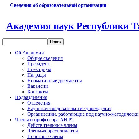
Сведения об образовательной организации
Академия наук Республики Т
Об Академии
Общие сведения
Президент
Президиум
Награды
Нормативные документы
Вакансии
Контакты
Подразделения
Отделения
Научно-исследовательские учреждения
Организации, работающие под научно-методически
Члены и профессора АН РТ
Действительные члены
Члены-корреспонденты
Почетные члены