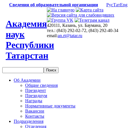
Сведения об образовательной организации
Рус
Тат
Eng
Академия
420111, Казань, ул. Баумана, 20
тел.: (843) 292-02-72, (843) 292-40-34
наук
email:
an.rt@tatar.ru
Республики
Татарстан
Об Академии
Общие сведения
Президент
Президиум
Награды
Нормативные документы
Вакансии
Контакты
Подразделения
Отделения