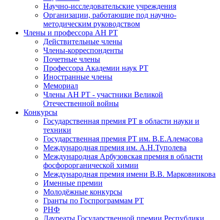
Научно-исследовательские учреждения
Организации, работающие под научно-
методическим руководством
Члены и профессора АН РТ
Действительные члены
Члены-корреспонденты
Почетные члены
Профессора Академии наук РТ
Иностранные члены
Мемориал
Члены АН РТ - участники Великой
Отечественной войны
Конкурсы
Государственная премия РТ в области науки и
техники
Государственная премия РТ им. В.Е.Алемасова
Международная премия им. А.Н.Туполева
Международная Арбузовская премия в области
фосфорорганической химии
Международная премия имени В.В. Марковникова
Именные премии
Молодёжные конкурсы
Гранты по Госпрограммам РТ
РНФ
Лауреаты Государственной премии Республики