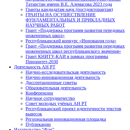
Татарстан имени В.Е. Алемасова 2023 года
Гранты кандидатам наук (постдокторантам)
ГРАНТЫ НА ОСУЩЕСТВЛЕНИЕ
ФУНДАМЕНТАЛЬНЫХ И ПРИКЛАДНЫХ
НАУЧНЫХ РАБОТ
Грант «Поддержка программ развития передовых
инженерных школ»
Республиканский конкурс «Инновация года»
Грант «Поддержка программ развития передовых
инженерных школ республиканского значения»
Грант КНИТУ-КАИ в рамках программы
Приоритет-2030
Деятельность АН РТ
Научно-исследовательская деятельность
Научно-инновационная деятельность
Диссертационные советы
Образовательная деятельность
Конференции
Научное сотрудничество
Совет молодых учёных АН РТ
Республиканский проект идентичности текстов
вывесок
Региональная инновационная площадка
Публикации
Издательство "Фән"