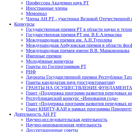
Профессора Академии наук РТ
Иностранные члены
Мемориал
Члены АН РТ - участники Великой Отечественной
Конкурсы
Государственная премия РТ в области науки и техн
Государственная премия РТ им. В.Е.Алемасова
Международная премия им. А.Н.Туполева
Международная Арбузовская премия в области фос
Международная премия имени В.В. Марковникова
Именные премии
Молодёжные конкурсы
Гранты по Госпрограммам РТ
РНФ
Лауреаты Государственной премии Республики Тата
Гранты кандидатам наук (постдокторантам)
ГРАНТЫ НА ОСУЩЕСТВЛЕНИЕ ФУНДАМЕНТА
Грант «Поддержка программ развития передовых 
Республиканский конкурс «Инновация года»
Грант «Поддержка программ развития передовых и
Грант КНИТУ-КАИ в рамках программы Приорите
Деятельность АН РТ
Научно-исследовательская деятельность
Научно-инновационная деятельность
Диссертационные советы