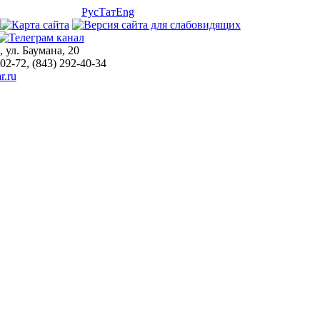
Рус
Тат
Eng
, ул. Баумана, 20
-02-72, (843) 292-40-34
r.ru