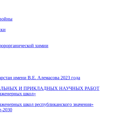
 войны
ики
форорганической химии
рстан имени В.Е. Алемасова 2023 года
ЛЬНЫХ И ПРИКЛАДНЫХ НАУЧНЫХ РАБОТ
инженерных школ»
нженерных школ республиканского значения»
т-2030