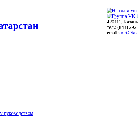
420111, Казань
атарстан
тел.: (843) 292
email:
an.rt@tata
м руководством