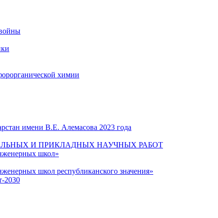
 войны
ики
форорганической химии
рстан имени В.Е. Алемасова 2023 года
ЛЬНЫХ И ПРИКЛАДНЫХ НАУЧНЫХ РАБОТ
инженерных школ»
нженерных школ республиканского значения»
т-2030