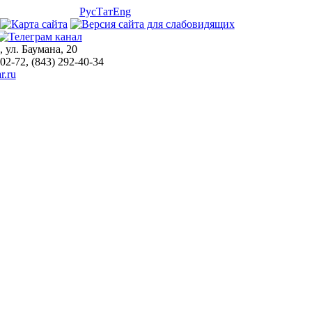
Рус
Тат
Eng
, ул. Баумана, 20
-02-72, (843) 292-40-34
r.ru