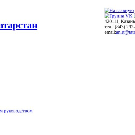
420111, Казань
атарстан
тел.: (843) 292
email:
an.rt@tata
м руководством