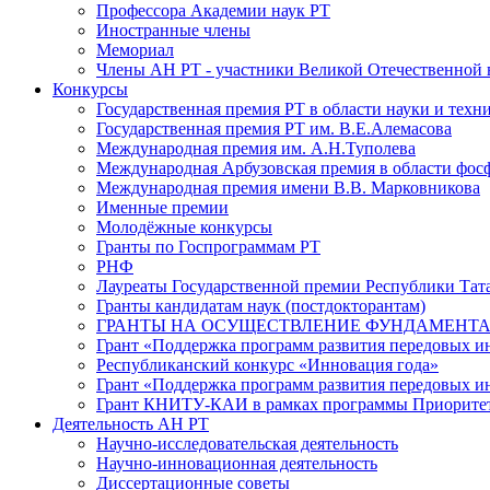
Профессора Академии наук РТ
Иностранные члены
Мемориал
Члены АН РТ - участники Великой Отечественной
Конкурсы
Государственная премия РТ в области науки и техн
Государственная премия РТ им. В.Е.Алемасова
Международная премия им. А.Н.Туполева
Международная Арбузовская премия в области фос
Международная премия имени В.В. Марковникова
Именные премии
Молодёжные конкурсы
Гранты по Госпрограммам РТ
РНФ
Лауреаты Государственной премии Республики Тата
Гранты кандидатам наук (постдокторантам)
ГРАНТЫ НА ОСУЩЕСТВЛЕНИЕ ФУНДАМЕНТА
Грант «Поддержка программ развития передовых 
Республиканский конкурс «Инновация года»
Грант «Поддержка программ развития передовых и
Грант КНИТУ-КАИ в рамках программы Приорите
Деятельность АН РТ
Научно-исследовательская деятельность
Научно-инновационная деятельность
Диссертационные советы