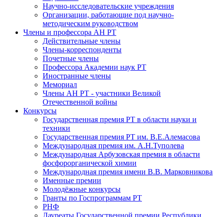
Научно-исследовательские учреждения
Организации, работающие под научно-
методическим руководством
Члены и профессора АН РТ
Действительные члены
Члены-корреспонденты
Почетные члены
Профессора Академии наук РТ
Иностранные члены
Мемориал
Члены АН РТ - участники Великой
Отечественной войны
Конкурсы
Государственная премия РТ в области науки и
техники
Государственная премия РТ им. В.Е.Алемасова
Международная премия им. А.Н.Туполева
Международная Арбузовская премия в области
фосфорорганической химии
Международная премия имени В.В. Марковникова
Именные премии
Молодёжные конкурсы
Гранты по Госпрограммам РТ
РНФ
Лауреаты Государственной премии Республики