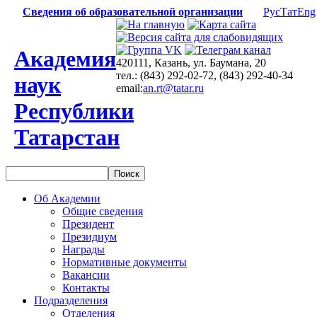
Сведения об образовательной организации
Рус
Тат
Eng
Академия
420111, Казань, ул. Баумана, 20
тел.: (843) 292-02-72, (843) 292-40-34
наук
email:
an.rt@tatar.ru
Республики
Татарстан
Об Академии
Общие сведения
Президент
Президиум
Награды
Нормативные документы
Вакансии
Контакты
Подразделения
Отделения