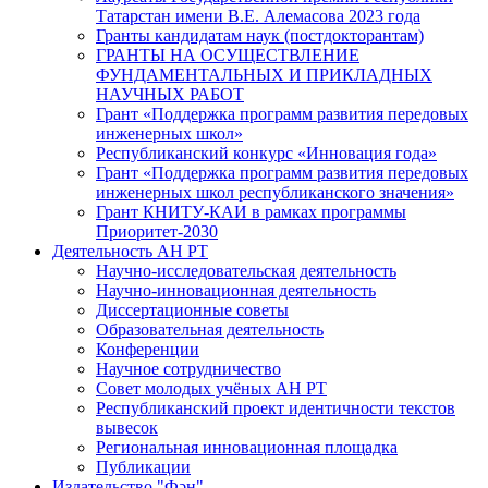
Татарстан имени В.Е. Алемасова 2023 года
Гранты кандидатам наук (постдокторантам)
ГРАНТЫ НА ОСУЩЕСТВЛЕНИЕ
ФУНДАМЕНТАЛЬНЫХ И ПРИКЛАДНЫХ
НАУЧНЫХ РАБОТ
Грант «Поддержка программ развития передовых
инженерных школ»
Республиканский конкурс «Инновация года»
Грант «Поддержка программ развития передовых
инженерных школ республиканского значения»
Грант КНИТУ-КАИ в рамках программы
Приоритет-2030
Деятельность АН РТ
Научно-исследовательская деятельность
Научно-инновационная деятельность
Диссертационные советы
Образовательная деятельность
Конференции
Научное сотрудничество
Совет молодых учёных АН РТ
Республиканский проект идентичности текстов
вывесок
Региональная инновационная площадка
Публикации
Издательство "Фән"