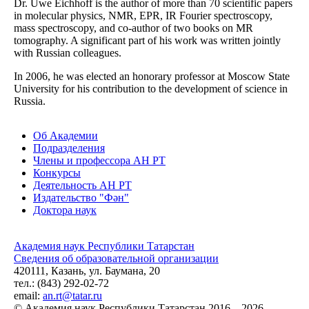
Dr. Uwe Eichhoff is the author of more than 70 scientific papers
in molecular physics, NMR, EPR, IR Fourier spectroscopy,
mass spectroscopy, and co-author of two books on MR
tomography. A significant part of his work was written jointly
with Russian colleagues.
In 2006, he was elected an honorary professor at Moscow State
University for his contribution to the development of science in
Russia.
Об Академии
Подразделения
Члены и профессора АН РТ
Конкурсы
Деятельность АН РТ
Издательство "Фән"
Доктора наук
Академия наук Республики Татарстан
Сведения об образовательной организации
420111, Казань, ул. Баумана, 20
тел.: (843) 292-02-72
email:
an.rt@tatar.ru
© Академия наук Республики Татарстан 2016 – 2026