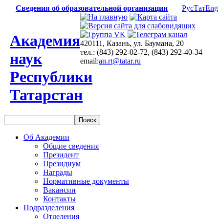
Сведения об образовательной организации
Рус
Тат
Eng
Академия
420111, Казань, ул. Баумана, 20
тел.: (843) 292-02-72, (843) 292-40-34
наук
email:
an.rt@tatar.ru
Республики
Татарстан
Об Академии
Общие сведения
Президент
Президиум
Награды
Нормативные документы
Вакансии
Контакты
Подразделения
Отделения