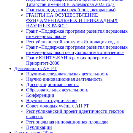
Татарстан имени В.Е. Алемасова 2023 года
Гранты кандидатам наук (постдокторантам)
ГРАНТЫ НА ОСУЩЕСТВЛЕНИЕ
ФУНДАМЕНТАЛЬНЫХ И ПРИКЛАДНЫХ
НАУЧНЫХ РАБОТ
Грант «Поддержка программ развития передовых
инженерных школ»
Республиканский конкурс «Инновация года»
Грант «Поддержка программ развития передовых
инженерных школ республиканского значения»
Грант КНИТУ-КАИ в рамках программы
Приоритет-2030
Деятельность АН РТ
Научно-исследовательская деятельность
Научно-инновационная деятельность
Диссертационные советы
Образовательная деятельность
Конференции
Научное сотрудничество
Совет молодых учёных АН РТ
Республиканский проект идентичности текстов
вывесок
Региональная инновационная площадка
Публикации
Издательство "Фән"