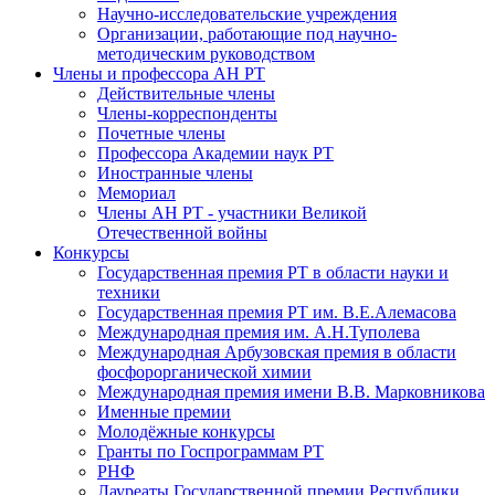
Научно-исследовательские учреждения
Организации, работающие под научно-
методическим руководством
Члены и профессора АН РТ
Действительные члены
Члены-корреспонденты
Почетные члены
Профессора Академии наук РТ
Иностранные члены
Мемориал
Члены АН РТ - участники Великой
Отечественной войны
Конкурсы
Государственная премия РТ в области науки и
техники
Государственная премия РТ им. В.Е.Алемасова
Международная премия им. А.Н.Туполева
Международная Арбузовская премия в области
фосфорорганической химии
Международная премия имени В.В. Марковникова
Именные премии
Молодёжные конкурсы
Гранты по Госпрограммам РТ
РНФ
Лауреаты Государственной премии Республики